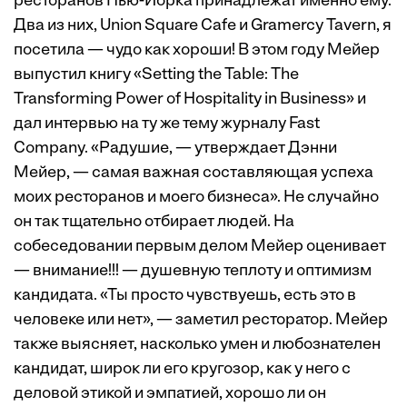
ресторанов Нью-Йорка принадлежат именно ему.
Два из них, Union Square Cafe и Gramercy Tavern, я
посетила — чудо как хороши! В этом году Мeйер
выпустил книгу «Setting the Table: The
Transforming Power of Hospitality in Business» и
дал интервью на ту же тему журналу Fast
Company. «Радушие, — утверждает Дэнни
Мейер, — самая важная составляющая успеха
моих ресторанов и моего бизнеса». Не случайно
он так тщательно отбирает людей. На
собеседовании первым делом Мейер оценивает
— внимание!!! — душевную теплоту и оптимизм
кандидата. «Ты просто чувствуешь, есть это в
человеке или нет», — заметил ресторатор. Мейер
также выясняет, насколько умен и любознателен
кандидат, широк ли его кругозор, как у него с
деловой этикой и эмпатией, хорошо ли он