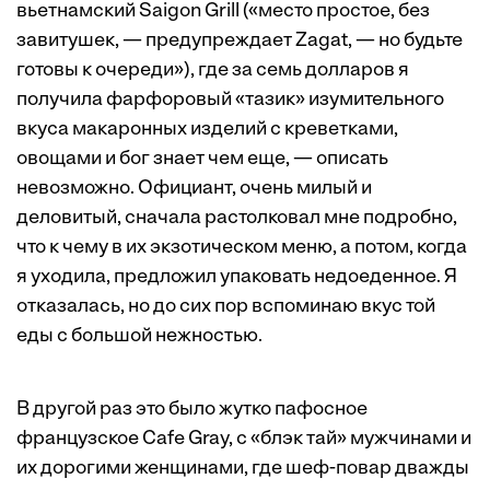
вьетнамский Saigon Grill («место простое, без
завитушек, — предупреждает Zagat, — но будьте
готовы к очереди»), где за семь долларов я
получила фарфоровый «тазик» изумительного
вкуса макаронных изделий с креветками,
овощами и бог знает чем еще, — описать
невозможно. Официант, очень милый и
деловитый, сначала растолковал мне подробно,
что к чему в их экзотическом меню, а потом, когда
я уходила, предложил упаковать недоеденное. Я
отказалась, но до сих пор вспоминаю вкус той
еды с большой нежностью.
В другой раз это было жутко пафосное
французское Cafe Gray, с «блэк тай» мужчинами и
их дорогими женщинами, где шеф-повар дважды