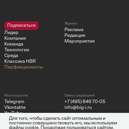
Журнал
Подписаться
Реклама
Лидер
Редакция
Компания
Мероприятия
Команда
Технологии
Среда
Классика HBR
Перфекционисты
Мы в соцсетях
Связь с редакцией
Telegram
+7 (495) 846 70-05
Vkontakte
info@big-i.ru
YouTube
Для того, чтобы сделать сайт оптимальным и
постоянно совершенствовать его, мы используем
файлы cookie. Продолжая пользоваться сайтом,