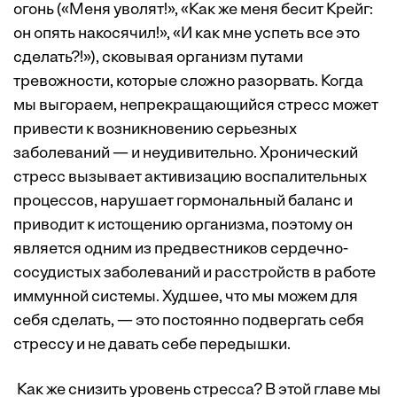
огонь («Меня уволят!», «Как же меня бесит Крейг:
он опять накосячил!», «И как мне успеть все это
сделать?!»), сковывая организм путами
тревожности, которые сложно разорвать. Когда
мы выгораем, непрекращающийся стресс может
привести к возникновению серьезных
заболеваний — и неудивительно. Хронический
стресс вызывает активизацию воспалительных
процессов, нарушает гормональный баланс и
приводит к истощению организма, поэтому он
является одним из предвестников сердечно-
сосудистых заболеваний и расстройств в работе
иммунной системы. Худшее, что мы можем для
себя сделать, — это постоянно подвергать себя
стрессу и не давать себе передышки.
Как же снизить уровень стресса? В этой главе мы