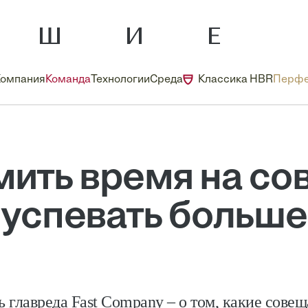
Компания
Команда
Технологии
Среда
Классика HBR
Перфе
мить время на со
успевать больше
ь главреда Fast Company – о том, какие сове