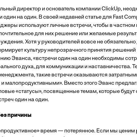
альный директор и основатель компании ClickUp, нео
 один на один. В своей недавней статье для Fast Com
джеры используют личные встречи, чтобы в частном
почтительное для них решение или желаемые резуль
уждения. Хотя у руководителей вовсе не обязательно
ормирует культуру непрозрачного принятия решений
ению Эванса, «встречи один на один необходимы сот
льного духа, для коммуникации и наставничества. Те
-менеджмента, такие встречи оказываются затратным
 малопродуктивными». Вместо этого Эванс предлаг
овые «статусы», посвященные темам, которые будут 
треч один на один.
без причины
епродуктивное» время — потерянное. Если мы ценим 