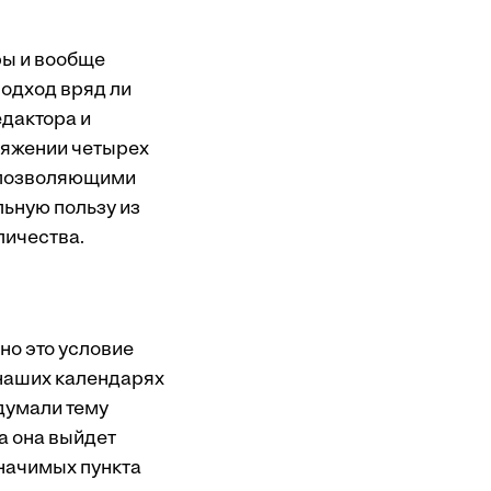
ры и вообще
подход вряд ли
едактора и
тяжении четырех
 позволяющими
льную пользу из
личества.
но это условие
 наших календарях
одумали тему
ка она выйдет
значимых пункта