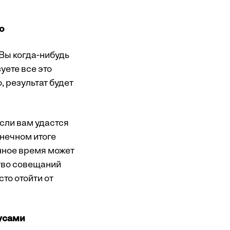
ю
Вы когда-нибудь
уете все это
, результат будет
если вам удастся
онечном итоге
нное время может
ство совещаний
то отойти от
усами