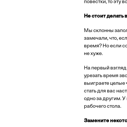
повестки, то эту 
Не стоит делать
Мы склонны запол
замечали, что, ес
время? Но если со
не хуже.
На первый взгляд 
урезать время зво
выиграете целые 
стать для вас на
одно за другим. У
рабочего стола.
Замените некот