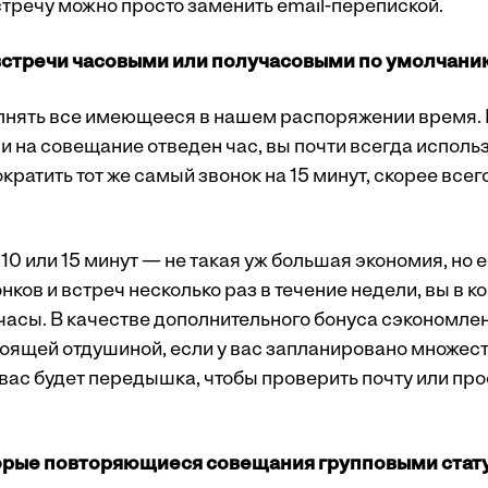
встречу можно просто заменить email-перепиской.
 встречи часовыми или получасовыми по умолчани
нять все имеющееся в нашем распоряжении время. 
ли на совещание отведен час, вы почти всегда использ
кратить тот же самый звонок на 15 минут, скорее всего
10 или 15 минут — не такая уж большая экономия, но 
нков и встреч несколько раз в течение недели, вы в к
часы. В качестве дополнительного бонуса сэкономле
стоящей отдушиной, если у вас запланировано множе
 вас будет передышка, чтобы проверить почту или прос
орые повторяющиеся совещания групповыми стат