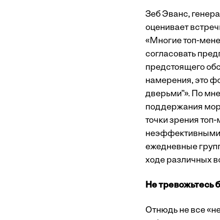
Зеб Эванс, генер
оценивает встречи
«Многие топ-мене
согласовать пред
предстоящего обс
намерения, это ф
дверьми”». По мн
поддержания мора
точки зрения топ
неэффективными и
ежедневные групп
ходе различных вс
Не тревожьтесь 
Отнюдь не все «н