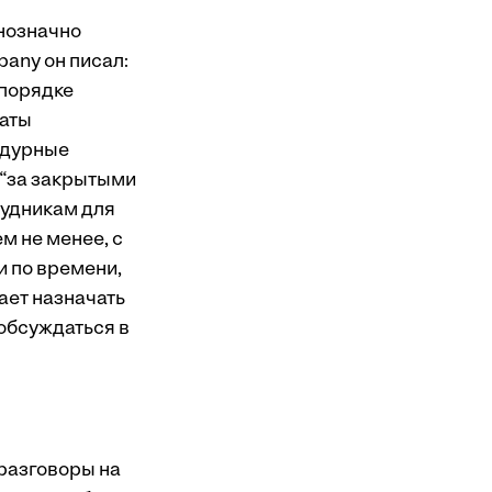
днозначно
pany он писал:
 порядке
таты
 дурные
 “за закрытыми
рудникам для
м не менее, с
и по времени,
ает назначать
обсуждаться в
разговоры на