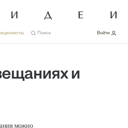
кционисты
Поиск
Войти
вещаниях и
щания можно