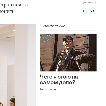
Поделиться:
 тратится на
менить
TG
VK
Читайте также
Чего я стою на
самом деле?
Тони Шварц