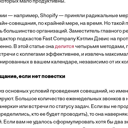
 которых мало продуктивны.
ии — например, Shopify — приняли радикальные ме
йн-совещания, по крайней мере, на время. Но такой 
ь большинство организаций. Заместитель главного р
дактор подкастов Fast Company Кэтлин Дэвис на про
енно. В этой статье она
делится
четырьмя методами,
стречи с коллегами эффективнее, и извлечь максима
нированных в вашем календаре, независимо от их ко
щание, если нет повестки
из основных условий проведения совещаний, но имен
ируют. Большое количество еженедельных звонков в
нерки» или встречи по статусу задач. Если вы не пр
пределились, кто ее будет проводить), то она наверня
. Если вам не удалось сформулировать хотя бы два 