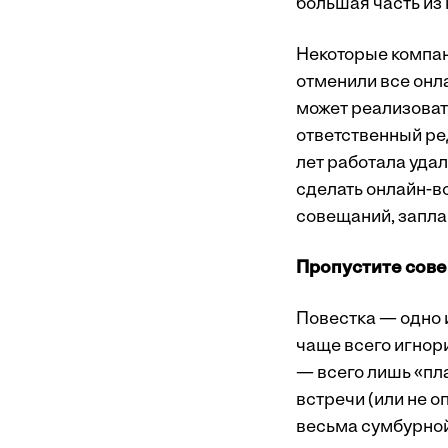
большая часть из
Некоторые компан
отменили все онла
может реализоват
ответственный ре
лет работала удал
сделать онлайн-в
совещаний, запла
Пропустите сове
Повестка — одно 
чаще всего игнор
— всего лишь «пла
встречи (или не о
весьма сумбурной