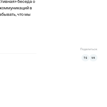
ктивная» беседа о
 коммуникаций в
абывать, что мы
Поделиться
:
TG
VK