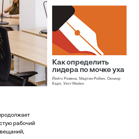
Как определить
лидера по мочке уха
Йейтс Ровена, Мартин Робин, Сениор
Карл, Уэст Майкл
 продолжает
астую рабочий
овещаний,