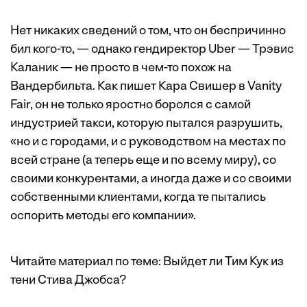
Нет никаких сведений о том, что он беспричинно
бил кого-то, — однако гендиректор Uber — Трэвис
Каланик — не просто в чем-то похож на
Вандербильта. Как
пишет
Кара Свишер в Vanity
Fair, он не только яростно боролся с самой
индустрией такси, которую пытался разрушить,
«но и с городами, и с руководством на местах по
всей стране (а теперь еще и по всему миру), со
своими конкурентами, а иногда даже и со своими
собственными клиентами, когда те пытались
оспорить методы его компании».
Читайте материал по теме:
Выйдет ли Тим Кук из
тени Стива Джобса?