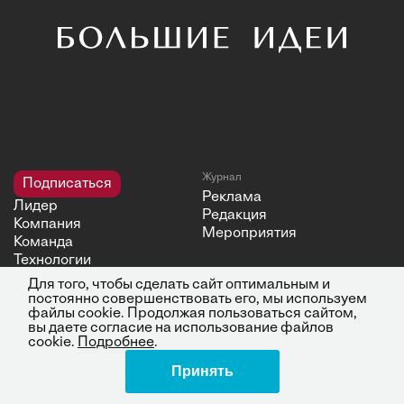
Журнал
Подписаться
Реклама
Лидер
Редакция
Компания
Мероприятия
Команда
Технологии
Среда
Для того, чтобы сделать сайт оптимальным и
Классика HBR
постоянно совершенствовать его, мы используем
файлы cookie. Продолжая пользоваться сайтом,
Перфекционисты
вы даете согласие на использование файлов
cookie.
Подробнее
.
Принять
Поделиться
Мы в соцсетях
Связь с редакцией