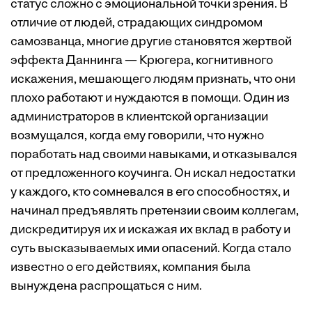
статус сложно с эмоциональной точки зрения. В
отличие от людей, страдающих синдромом
самозванца, многие другие становятся жертвой
эффекта Даннинга — Крюгера, когнитивного
искажения, мешающего людям признать, что они
плохо работают и нуждаются в помощи. Один из
администраторов в клиентской организации
возмущался, когда ему говорили, что нужно
поработать над своими навыками, и отказывался
от предложенного коучинга. Он искал недостатки
у каждого, кто сомневался в его способностях, и
начинал предъявлять претензии своим коллегам,
дискредитируя их и искажая их вклад в работу и
суть высказываемых ими опасений. Когда стало
известно о его действиях, компания была
вынуждена распрощаться с ним.