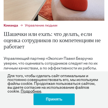
Команда
Управление людьми
Шашечки или ехать: что делать, если
оценка сотрудников по компетенциям не
работает
Управляющий партнер «Экопси» Павел Безручко
уверен, что оценивать сотрудников следует не по их
личным качествам, а по эффективности их работы.
Для этого он предлагает использовать новую модель
Для того, чтобы сделать сайт оптимальным и
организационных ролей
постоянно совершенствовать его, мы используем
файлы cookie. Продолжая пользоваться сайтом,
Павел Безручко
26.09.24
вы даете согласие на использование файлов
cookie.
Подробнее
.
Принять
Поделиться