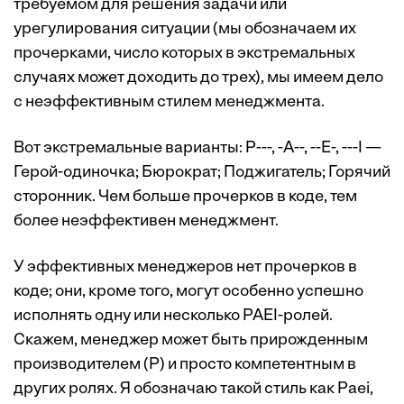
требуемом для решения задачи или
урегулирования ситуации (мы обозначаем их
прочерками, число которых в экстремальных
случаях может доходить до трех), мы имеем дело
с неэффективным стилем менеджмента.
Вот экстремальные варианты: P---, -A--, --E-, ---I —
Герой-одиночка; Бюрократ; Поджигатель; Горячий
сторонник. Чем больше прочерков в коде, тем
более неэффективен менеджмент.
У эффективных менеджеров нет прочерков в
коде; они, кроме того, могут особенно успешно
исполнять одну или несколько PAEI-ролей.
Скажем, менеджер может быть прирожденным
производителем (P) и просто компетентным в
других ролях. Я обозначаю такой стиль как Paei,