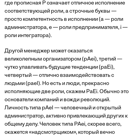
где прописная P означает отличное исполнение
соответствующей роли, а строчные буквы —
просто компетентность в исполнении (a — роли
администратора, e — роли предпринимателя, i —
роли интегратора).
Другой менеджер может оказаться
великолепным организатором (pAei), третий —
чутко улавливать будущие тенденции (paEi),
четвертый — отлично взаимодействовать с
людьми (paeI). Но есть и люди, прекрасно
исполняющие две роли, скажем PaEi. Обычно это
основатели компаний и вожди революций.
Личность типа pAeI — человечный и открытый
администратор, активно привлекающий других к
общему делу. Человек типа PAei, скорее всего,
окажется «надсмотрщиком», который вечно