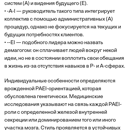
систем (A) и видения будущего (E).
• -A-I — руководитель такого типа интегрирует
коллектив с помощью административных (A)
процедур, однако не фокусируется на текущих и
будущих потребностях клиентов.
• --EI — подобного лидера можно назвать
демагогом: он сплачивает людей вокруг некой
идеи, но не в состоянии воплотить свои обещания
в жизнь из-за отсутствия навыков в P- и A-сферах.
Индивидуальные особенности определяются
врожденной PAEI-ориентацией, которая
обусловлена генетически. Медицинские
исследования указывают на связь каждой PAEI-
роли с определенной железой внутренней
секреции или доминированием того или иного
участка мозга. Стиль проявляется в устойчивых