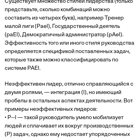
Существует множество стилей лидерства (только
представьте, сколько комбинаций можно
составить из четырех букв), например Тренер
малой лиги (PaeI), Государственный деятель
(paEI), Демократичный администратор (pAeI).
Эффективность того или иного стиля руководства
определяется спецификой поставленных задач,
которые также можно классифицировать по
системе PAEI.
Неэффективен лидер, отлично справляющийся с
двумя ролями, — интеграция (I), но имеющий
пробелы в остальных аспектах деятельности. Вот
примеры неэффективных лидеров:
• P--I — такой руководитель умело мобилизует
людей и сплачивает их вокруг производственных
(P) задач, однако ему недостает упорядоченных