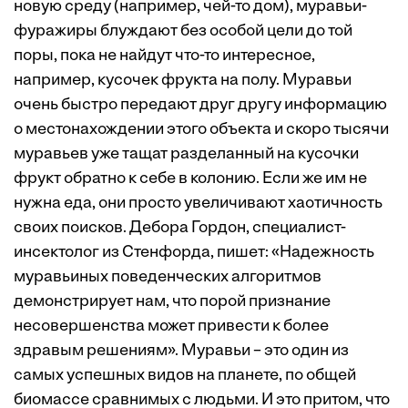
новую среду (например, чей-то дом), муравьи-
фуражиры блуждают без особой цели до той
поры, пока не найдут что-то интересное,
например, кусочек фрукта на полу. Муравьи
очень быстро передают друг другу информацию
о местонахождении этого объекта и скоро тысячи
муравьев уже тащат разделанный на кусочки
фрукт обратно к себе в колонию. Если же им не
нужна еда, они просто увеличивают хаотичность
своих поисков. Дебора Гордон, специалист-
инсектолог из Стенфорда, пишет: «Надежность
муравьиных поведенческих алгоритмов
демонстрирует нам, что порой признание
несовершенства может привести к более
здравым решениям». Муравьи – это один из
самых успешных видов на планете, по общей
биомассе сравнимых с людьми. И это притом, что