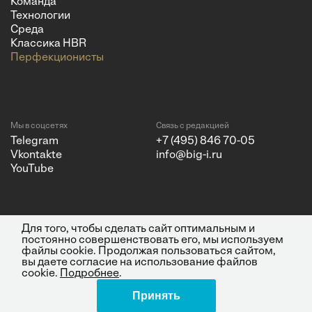
Команда
Технологии
Среда
Классика HBR
Перфекционисты
Мы в соцсетях
Связь с редакцией
Telegram
+7 (495) 846 70-05
Vkontakte
info@big-i.ru
YouTube
Для того, чтобы сделать сайт оптимальным и
Политика конфиденциальности
© 2026 ООО "Бизнес Инсайт
постоянно совершенствовать его, мы используем
Медиа"
файлы cookie. Продолжая пользоваться сайтом,
ИНН 7720850533 и ОГРН
вы даете согласие на использование файлов
1217700262251.
cookie.
Подробнее
.
Все права защищены.
16+
Принять
Поделиться
Design by Charmer