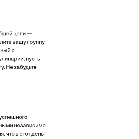
бщей цели —
лите вашу группу
нный с
линарии, пусть
. Не забудьте
 успешного
вными независимо
 что в этот день