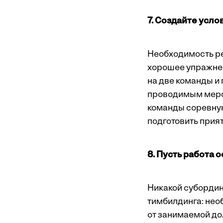
7. Создайте усло
Необходимость р
хорошее упражнен
на две команды и
проводимым мероп
команды соревную
подготовить прия
8. Пусть работа 
Никакой субордин
тимбилдинга: нео
от занимаемой дол