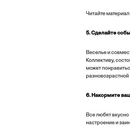
Читайте материал 
5. Сделайте соб
Веселье и совмес
Коллективу, сост
может понравиться
разновозрастной 
6. Накормите ва
Все любят вкусно 
настроение и заи