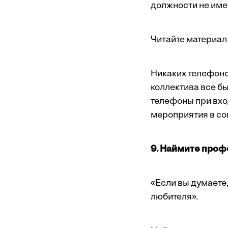
должности не име
Читайте материал 
Никаких телефоно
коллектива все б
телефоны при вхо
мероприятия в со
9. Наймите про
«Если вы думаете
любителя».