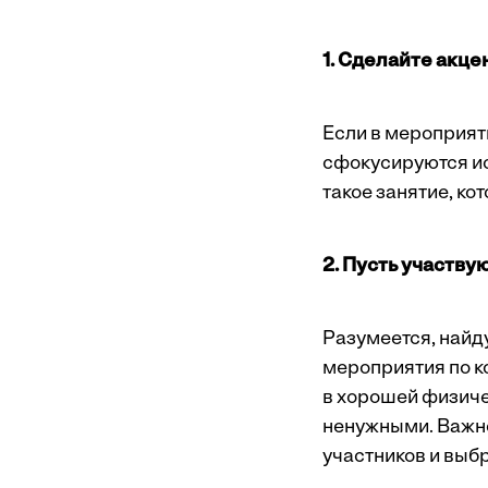
1. Сделайте акце
Если в мероприят
сфокусируются ис
такое занятие, ко
2. Пусть участву
Разумеется, найд
мероприятия по к
в хорошей физичес
ненужными. Важно
участников и выб