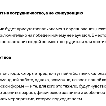
нт на сотрудничество, а не конкуренцию
ии будет присутствовать элемент соревнования, нек
ключительно на победе и ничему не научатся. Вместо
торое заставит людей совместно трудиться для дости
ют все
утся люди, которые предпочтут пейнтбол или скалола
омандной работе, однако, возможно, не все в вашей 
кой форме — и те, для кого это тяжело, будут чувств
 оценить возраст, физическое развитие и особеннос
рать мероприятие, которое подходит всем.