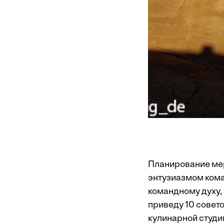
Планирование ме
энтузиазмом кома
командному духу,
приведу 10 совет
кулинарной студии