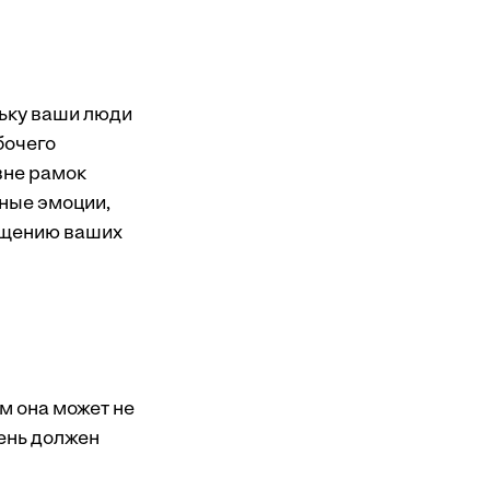
ьку ваши люди
бочего
вне рамок
ные эмоции,
бщению ваших
м она может не
день должен