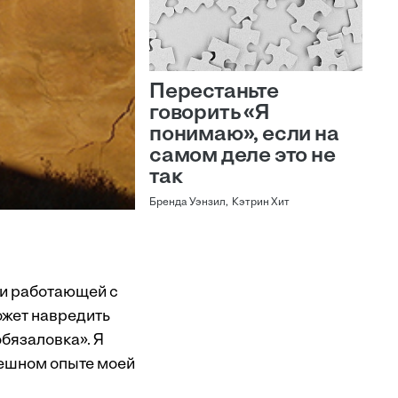
Перестаньте
говорить «Я
понимаю», если на
самом деле это не
так
Бренда Уэнзил, Кэтрин Хит
и работающей с
ожет навредить
обязаловка». Я
пешном опыте моей