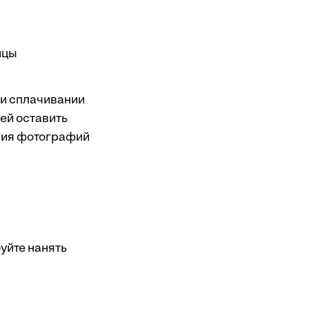
нцы
ри сплачивании
ей оставить
ния фотографий
уйте нанять