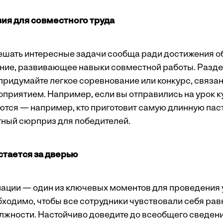
вия для совместного труда
ешать интересные задачи сообща ради достижения о
ие, развивающее навыки совместной работы. Разде
 придумайте легкое соревнование или конкурс, связа
риятием. Например, если вы отправились на урок ку
тся — например, кто приготовит самую длинную пасту
тный сюрприз для победителей.
остается за дверью
ации — один из ключевых моментов для проведения
бходимо, чтобы все сотрудники чувствовали себя ра
жности. Настойчиво доведите до всеобщего сведения,