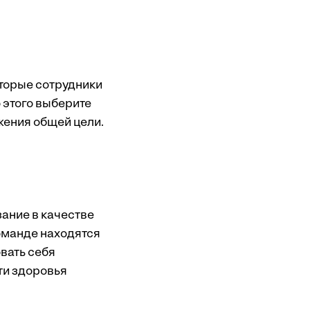
оторые сотрудники
 этого выберите
жения общей цели.
зание в качестве
команде находятся
овать себя
ти здоровья