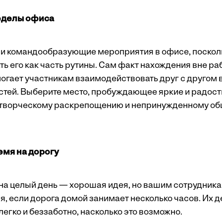
ределы офиса
и командообразующие мероприятия в офисе, поскол
ь его как часть рутины. Сам факт нахождения вне ра
огает участникам взаимодействовать друг с другом 
тей. Выберите место, пробуждающее яркие и радост
творческому раскрепощению и непринужденному о
емя на дорогу
 на целый день — хорошая идея, но вашим сотрудника
я, если дорога домой занимает несколько часов. Их 
легко и беззаботно, насколько это возможно.