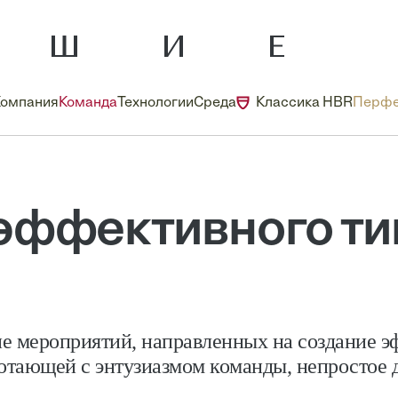
Компания
Команда
Технологии
Среда
Классика HBR
Перфе
 эффективного т
е мероприятий, направленных на создание э
отающей с энтузиазмом команды, непростое 