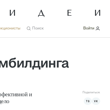
кционисты
Поиск
Войти
имбилдинга
ффективной и
Поделиться:
дело
TG
VK