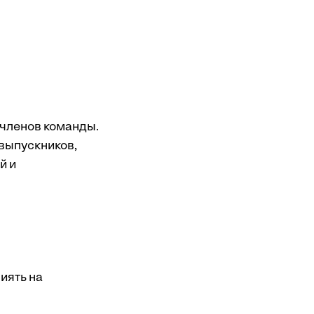
 членов команды.
выпускников,
й и
лиять на