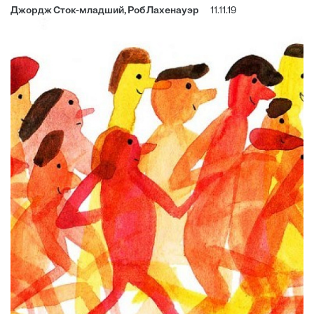
Джордж Сток-младший, Роб Лахенауэр
11.11.19