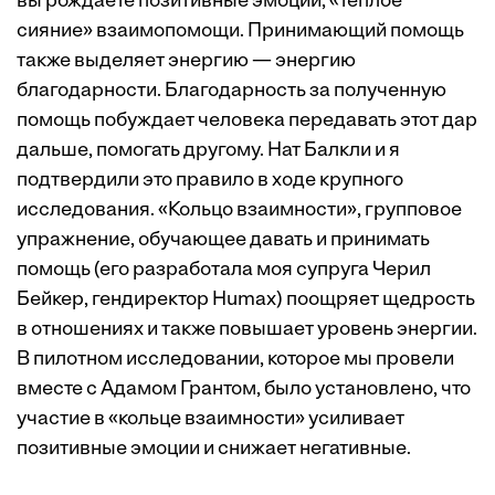
вы рождаете позитивные эмоции, «теплое
сияние» взаимопомощи. Принимающий помощь
также выделяет энергию — энергию
благодарности. Благодарность за полученную
помощь побуждает человека передавать этот дар
дальше, помогать другому. Нат Балкли и я
подтвердили это правило
в ходе крупного
исследования.
«Кольцо взаимности»
, групповое
упражнение, обучающее давать и принимать
помощь (его разработала моя супруга Черил
Бейкер, гендиректор Humax) поощряет щедрость
в отношениях и также повышает уровень энергии.
В пилотном исследовании, которое мы провели
вместе с Адамом Грантом, было установлено, что
участие в «кольце взаимности» усиливает
позитивные эмоции и снижает негативные.