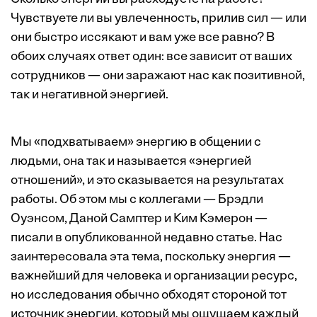
Чувствуете ли вы увлеченность, прилив сил — или
они быстро иссякают и вам уже все равно? В
обоих случаях ответ один: все зависит от ваших
сотрудников — они заражают нас как позитивной,
так и негативной энергией.
Мы «подхватываем» энергию в общении с
людьми, она так и называется «энергией
отношений», и это сказывается на результатах
работы. Об этом мы с коллегами — Брэдли
Оуэнсом, Даной Самптер и Ким Кэмерон —
писали в опубликованной недавно
статье
. Нас
заинтересовала эта тема, поскольку энергия —
важнейший для человека и организации ресурс,
но исследования обычно обходят стороной тот
источник энергии, который мы ощущаем каждый