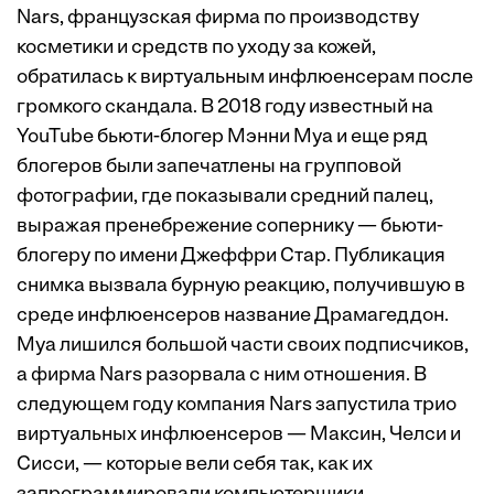
Nars, французская фирма по производству
косметики и средств по уходу за кожей,
обратилась к виртуальным инфлюенсерам после
громкого скандала. В 2018 году известный на
YouTube бьюти-блогер Мэнни Муа и еще ряд
блогеров были запечатлены на групповой
фотографии, где показывали средний палец,
выражая пренебрежение сопернику — бьюти-
блогеру по имени Джеффри Стар. Публикация
снимка вызвала бурную реакцию, получившую в
среде инфлюенсеров название Драмагеддон.
Муа лишился большой части своих подписчиков,
а фирма Nars разорвала с ним отношения. В
следующем году компания Nars запустила трио
виртуальных инфлюенсеров — Максин, Челси и
Сисси, — которые вели себя так, как их