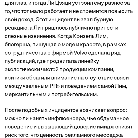
для глаз, и тогда Ли Цзяци устроил ему разнос за
то, что тот мало работает и не стремится повысить
свой доход. Этот инцидент вызвал бурную
реакцию, а Ли пришлось публично принести
слезные извинения. Когда Кризель Лим,
блогерша, пишущая о моде и красоте, в рамках
сотрудничества с фирмой Volvo сделала ряд
публикаций, где продвигала линейку
экологически чистой продукции компании,
критики обратили внимание на отсутствие связи
между «зеленым PR» и поведением самой Лим,
меркантильным и потребительским.
После подобных инцидентов возникает вопрос:
можно ли нанять инфлюенсера, чье обдуманное
поведение и вызывающий доверие имидж снизят
риск того, что ценность рекламного месседжа