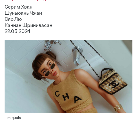
Серим Хван
Шуньюань Чжан
Сяо Лю
Каннан Шринивасан
22.05.2024
lilmiquela