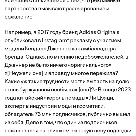
все чаще сталкиваемся с тем, что рекламные
партнерства вызывают разочарование и
сожаление.
Например, в 2017 году бренд Adidas Originals
опубликовал в Instagram* рекламу с участием
модели Кендалл Дженнер как амбассадора
бренда. Однако, по мнению недоброжелателей, в
Дженнер не было ничего «оригинального»:
«[Неужели она] и вправду многое пережила?
Какие уж такие трудности могли выпасть на долю
столь буржуазной особы, как [она]?» В конце 2023
года китайский «король помады» Ли Цзяци,
эксперт в индустрии моды и косметики,
обладатель 76 млн подписчиков, публично вышел
из себя. Дело в том, что один из подписчиков
пожаловался на слишком высокую цену подводки