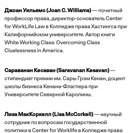
Джоан Уильямс (Joan C. Williams)
— почетный
профессор права, директор-основатель Center
for WorkLife Law в Колледже права Хастингса при
Калифорнийском университете. Автор книги
White Working Class: Overcoming Class
Cluelessness in America.
Сараванан Кесаван (Saravanan Kesavan)
—
стипендиат премии им. Сары Грэм Кенан, доцент
школы бизнеса Кенана-Флаглера при
Университете Северной Каролины.
Лиза МакКоркелл (Lisa McCorkell)
— научный
сотрудник по вопросам государственной
политики в Center for Worklife в Колледже права