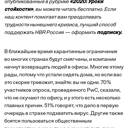
опубликованные в рубрике
«2020: Уроки
стойкости»
, вы можете читать бесплатно. Если
наш контент помогает вам преодолевать
трудности нынешнего кризиса, лучший способ
поддержать HBR Россия — оформить
подписку.
В ближайшее время карантинные ограничения
во многих странах будут смягчены, и компании
начнут возвращать людей в офисы. Многие этому
рады, потому что устали сидеть дома, но если вас
это скорее тревожит, знайте: вы не одни. 70%
участников опроса, проведенного PwC, сказали,
что не скучают по офису, и у этого есть несколько
главных
причин
. 51% говорят, что дело в первую
очередь в страхе подхватить вирус. Другие также
боятся пользоваться общественным