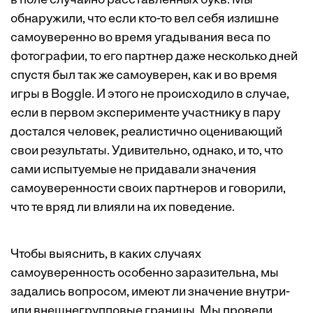
в поле случайно расставленных букв. Мы
обнаружили, что если кто-то вел себя излишне
самоуверенно во время угадывания веса по
фотографии, то его партнер даже несколько дней
спустя был так же самоуверен, как и во время
игры в Boggle. И этого не происходило в случае,
если в первом эксперименте участнику в пару
достался человек, реалистично оценивающий
свои результаты. Удивительно, однако, и то, что
сами испытуемые не придавали значения
самоуверенности своих партнеров и говорили,
что те вряд ли влияли на их поведение.
Чтобы выяснить, в каких случаях
самоуверенность особенно заразительна, мы
задались вопросом, имеют ли значение внутри-
или внешнегрупповые границы. Мы провели