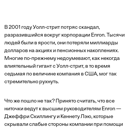
В 2001 году Уолл-стрит потряс скандал,
разразившийся вокруг корпорации Enron. Тысячи
людей были в ярости, они потеряли миллиарды
долларов на акциях и пенсионных накоплениях.
Многие по-прежнему недоумевают, как некогда
влиятельный гигант с Уолл-стрит, в то время
седьмая по величине компания в США, мог так
стремительно рухнуть.
Что же пошло не так? Принято считать, что все
ниточки ведут к высшим руководителям Enron —
Джеффри Скиллингу и Кеннету Лэю, которые
скрывали слабые стороны компании при помощи