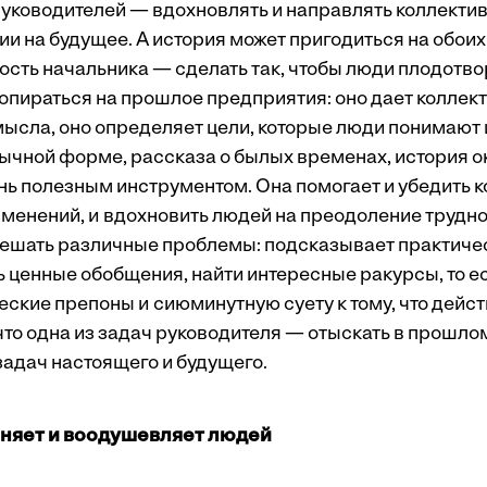
 руководителей — вдохновлять и направлять коллекти
и на будущее. А история может пригодиться на обоих
ность начальника — сделать так, чтобы люди плодотв
т опираться на прошлое предприятия: оно дает колле
мысла, оно определяет цели, которые люди понимают 
ычной форме, рассказа о былых временах, история о
нь полезным инструментом. Она помогает и убедить к
менений, и вдохновить людей на преодоление труднос
ешать различные проблемы: подсказывает практичес
ь ценные обобщения, найти интересные ракурсы, то е
еские препоны и сиюминутную суету к тому, что дейст
 что одна из задач руководителя — отыскать в прошло
задач настоящего и будущего.
няет и воодушевляет людей