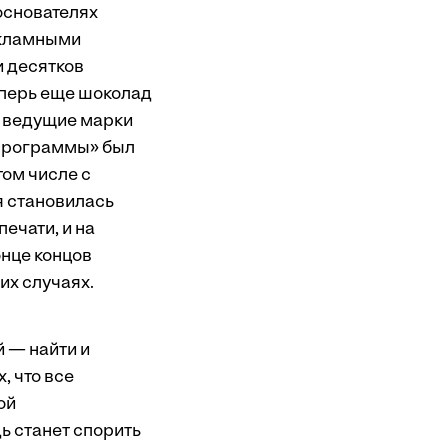
основателях
екламными
 десятков
теперь еще шоколад
к ведущие марки
м программы» был
том числе с
я становилась
печати, и на
онце концов
их случаях.
й — найти и
, что все
ой
ь станет спорить