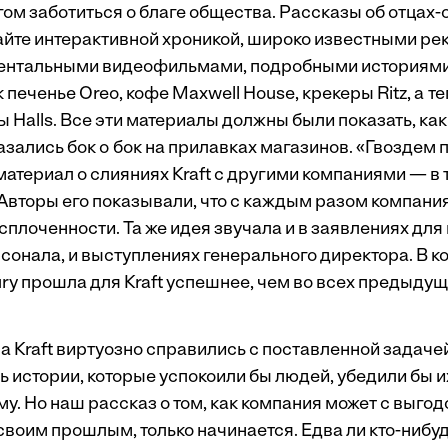
гом заботиться о благе общества. Рассказы об отцах-
айте интерактивной хроникой, широко известными р
ментальными видеофильмами, подробными историями
к печенье Oreo, кофе Maxwell House, крекеры Ritz, а 
 Halls. Все эти материалы должны были показать, ка
казались бок о бок на прилавках магазинов. «Гвозде
атериал о слияниях Kraft с другими компаниями — в 
 Авторы его показывали, что с каждым разом компани
 сплоченности. Та же идея звучала и в заявлениях для 
сонала, и выступлениях генерального директора. В к
ry прошла для Kraft успешнее, чем во всех предыдущ
а Kraft виртуозно справились с поставленной задаче
 истории, которые успокоили бы людей, убедили бы их
у. Но наш рассказ о том, как компания может с выгод
воим прошлым, только начинается. Едва ли кто-нибуд