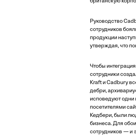
британскую корпо
Руководство Cadbu
сотрудников боял
продукции наступ
утверждая, что п
Чтобы интеграция 
сотрудники создал
Kraft и Cadbury 
дебри, архивариу
исповедуют одни и
посетителями сайт
Кедбери, были лю
бизнеса. Для обо
сотрудников — и э