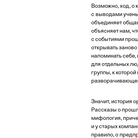
Возможно, ход, о 
с выводами ученых
объединяет общая
объясняет нам, чт
с событиями прош
открывать заново 
напоминать себе, 
для отдельных лю
группы, к которо
разворачивающейс
Значит, история о
Рассказы о прошло
мифология, приче
и у старых компан
правило, о предп