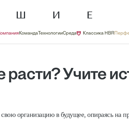
Компания
Команда
Технологии
Среда
Классика HBR
Перфе
е расти? Учите и
 свою организацию в будущее, опираясь на п