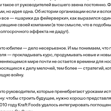
 такое от руководителей высшего звена постоянно.
и, но идея одна. Об истории организации если и вспо
то все — «шарики да фейерверки», как выразился оди
довщине своей компании (в том смысле, что в подобны
долгосрочного эффекта не дадут).
 что юбилеи — дело несерьезное. И мы понимаем, что
еля — прокладывать курс, продумывать новые и новы
еняющемся мире почти не остается времени для нос
носящихся к делу мелочей, тем более — стратегий, к
ущую войну.
 что руководители, которые пренебрегают уроками ист
ну: чтобы строить будущее, нужно хорошо представля
010 году Kraft Foods удалось интегрировать поглоще