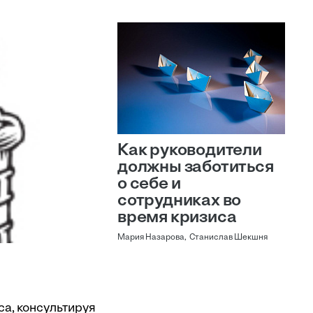
Как руководители
должны заботиться
о себе и
сотрудниках во
время кризиса
Мария Назарова, Станислав Шекшня
са, консультируя