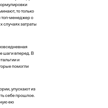
 Формулировки
минают, то только
н топ-менеджер о
х случаях затраты
 повседневная
е шаги вперед. В
тальгии и
оторые помогли
ории, упускают из
ть себе прошлое.
нную ею