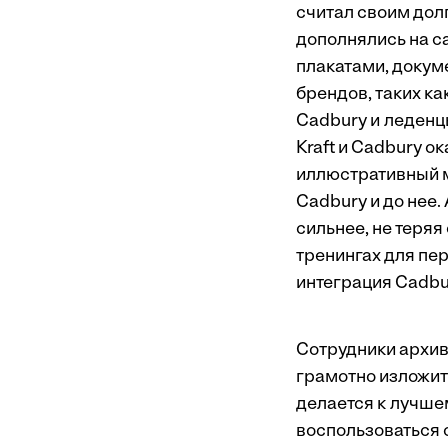
считал своим дол
дополнялись на с
плакатами, доку
брендов, таких ка
Cadbury и леденцы
Kraft и Cadbury о
иллюстративный м
Cadbury и до нее.
сильнее, не теряя
тренингах для пер
интеграция Cadbu
Сотрудники архив
грамотно изложить
делается к лучшем
воспользоваться с