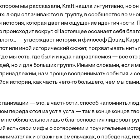
котором мы рассказали, Kraft нашла интуитивно, но о
: люди сплачиваются в группу, в сообщество во мног
 история, которая дает им ощущение идентичности.
о происходит вокруг. «Настоящее осо­знает себя благ
лого… — утверждает историк и философ Дэвид Карр.
тот или иной исторический сюжет, подхватывать нить
где мы есть, где были и куда направляемся — все это 
дей, но и для больших групп». Иными словами, если 
й принадлежим, нам проще воспринимать события и се
я истории, как часть чего-то большего, чем мы сами
рганизации — это, в частности, способ напомнить людя
м передаются из уст в уста — так в конце концов тв
м не обязательно лишь с благословения лидеров груп
ий есть свои мифы о сотворении и поучительные исто
ринимателях и отважных смельчаках, о победе над не