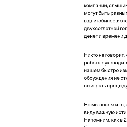
компании, слышим
могут быть разным
в дни юбилеев: э
двухсотлетней го
денег и времени 
Никто не говорит,
работа руководит
нашем быстро изм
обсуждения не от
выиграть предыд
Но мы знаем и то,
виду важную исти
Напомним, как в 2