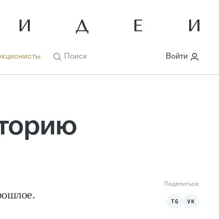
кционисты
Поиск
Войти
сторию
Поделиться:
рошлое.
TG
VK