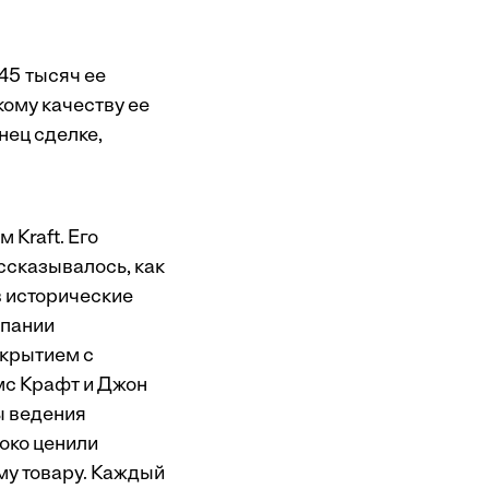
45 тысяч ее
кому качеству ее
нец сделке,
 Kraft. Его
ассказывалось, как
в исторические
мпании
ткрытием с
ймс Крафт и Джон
ы ведения
око ценили
ому товару. Каждый