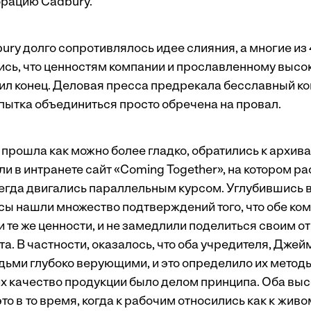
рацию Cadbury.
ry долго сопротивлялось идее слияния, а многие из 
ись, что ценностям компании и прославленному высо
ил конец. Деловая пресса предрекала бесславный ко
опытка объединиться просто обречена на провал.
прошла как можно более гладко, обратились к архивам
и в интранете сайт «Coming Together», на котором р
всегда двигались параллельным курсом. Углубившись 
сы нашли множество подтверждений того, что обе ко
 те же ценности, и не замедлили поделиться своим о
а. В частности, оказалось, что оба учредителя, Дже
дьми глубоко верующими, и это определило их метод
их качество продукции было делом принципа. Оба выс
то в то время, когда к рабочим относились как к жив