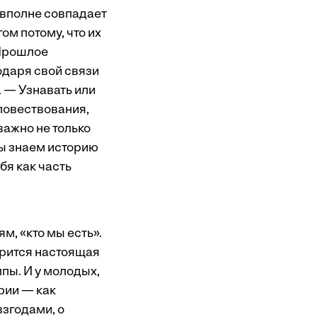
н вполне совпадает
ом потому, что их
 Прошлое
одаря свой связи
 — Узнавать или
 повествования,
важно не только
мы знаем историю
бя как часть
.
м, «кто мы есть».
орится настоящая
пы. И у молодых,
рии — как
взгодами, о