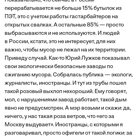
Показательно, что сейчас в России
перерабатывается не больше 15% бутылок из
ПЭТ, это с учетом работы гастарбайтеров на
открытых свалках. А остальные 85% — просто
выбрасываются и не используются. И людей
в России, кстати, это не интересует, для них
важно, чтобы мусор не лежал на их территории.
Приведу случай. Как-то Юрий Лужков показывал
свои экологически безопасные заводы по
сжиганию мусора. Собралась публика — экологи,
журналисты, иностранцы. И тут из трубы пошел
такой розовый выхлоп нехороший. Ему говорят,
мол, с нарушениями завод работает, такой дым
явно не предусмотрен. А мэр возьми и скажи: да,
ничего, у нас такая роза ветров, что «его за
Москву выдувает». Иностранцы, с которыми я
разговаривал, просто офигели от такой логики: за