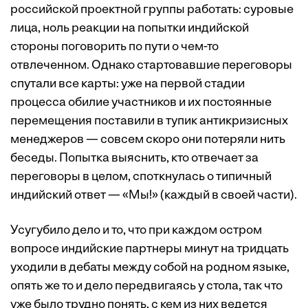
российской проектной группы работать: суровые
лица, ноль реакции на попытки индийской
стороны поговорить по пути о чем-то
отвлеченном. Однако стартовавшие переговоры
спутали все карты: уже на первой стадии
процесса обилие участников и их постоянные
перемещения поставили в тупик антикризисных
менеджеров — совсем скоро они потеряли нить
беседы. Попытка выяснить, кто отвечает за
переговоры в целом, споткнулась о типичный
индийский ответ — «Мы!» (каждый в своей части).
Усугубило дело и то, что при каждом остром
вопросе индийские партнеры минут на тридцать
уходили в дебаты между собой на родном языке,
опять же то и дело передвигаясь у стола, так что
уже было трудно понять, с кем из них ведется