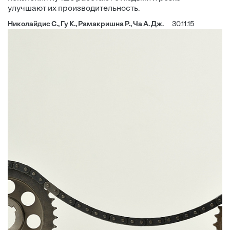
улучшают их производительность.
Николайдис С., Гу К., Рамакришна Р., Ча А. Дж.
30.11.15