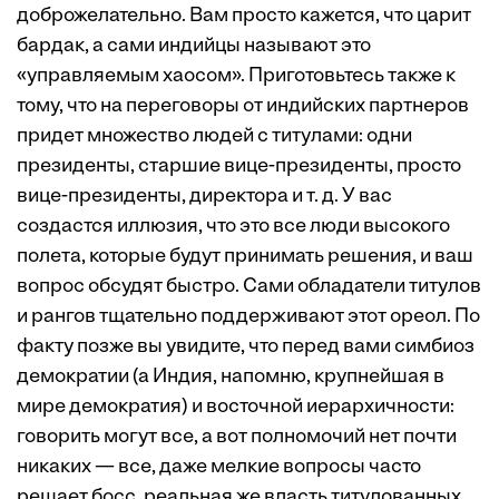
доброжелательно. Вам просто кажется, что царит
бардак, а сами индийцы называют это
«управляемым хаосом». Приготовьтесь также к
тому, что на переговоры от индийских партнеров
придет множество людей с титулами: одни
президенты, старшие вице-президенты, просто
вице-президенты, директора и т. д. У вас
создастся иллюзия, что это все люди высокого
полета, которые будут принимать решения, и ваш
вопрос обсудят быстро. Сами обладатели титулов
и рангов тщательно поддерживают этот ореол. По
факту позже вы увидите, что перед вами симбиоз
демократии (а Индия, напомню, крупнейшая в
мире демократия) и восточной иерархичности:
говорить могут все, а вот полномочий нет почти
никаких — все, даже мелкие вопросы часто
решает босс, реальная же власть титулованных