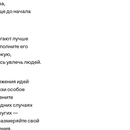
а,
ще до начала
огают лучше
полните его
ркую,
сь увлечь людей.
ижения идей
язи особое
ените
одних случаях
ругих —
размеряйте свой
ения.