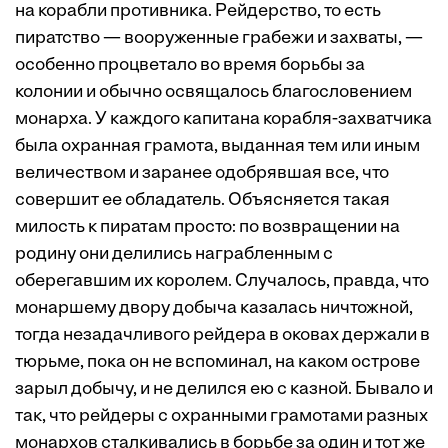
на корабли противника. Рейдерство, то есть
пиратство — вооруженные грабежи и захваты, —
особенно процветало во время борьбы за
колонии и обычно освящалось благословением
монарха. У каждого капитана корабля-захватчика
была охранная грамота, выданная тем или иным
величеством и заранее одобрявшая все, что
совершит ее обладатель. Объясняется такая
милость к пиратам просто: по возвращении на
родину они делились награбленным с
оберегавшим их королем. Случалось, правда, что
монаршему двору добыча казалась ничтожной,
тогда незадачливого рейдера в оковах держали в
тюрьме, пока он не вспоминал, на каком острове
зарыл добычу, и не делился ею с казной. Бывало и
так, что рейдеры с охранными грамотами разных
монархов сталкивались в борьбе за один и тот же