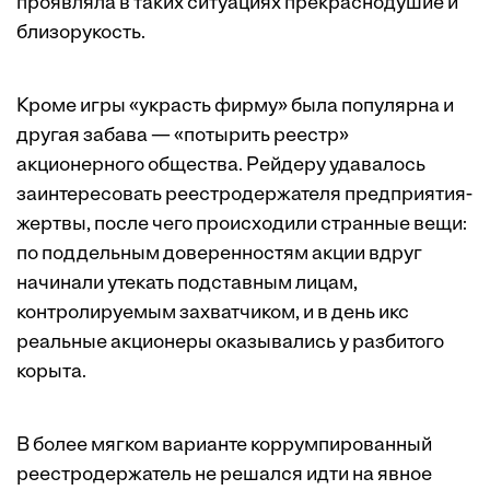
проявляла в таких ситуациях прекраснодушие и
близорукость.
Кроме игры «украсть фирму» была популярна и
другая забава — «потырить реестр»
акционерного общества. Рейдеру удавалось
заинтересовать реестродержателя предприятия-
жертвы, после чего происходили странные вещи:
по поддельным доверенностям акции вдруг
начинали утекать подставным лицам,
контролируемым захватчиком, и в день икс
реальные акционеры оказывались у разбитого
корыта.
В более мягком варианте коррумпированный
реестродержатель не решался идти на явное