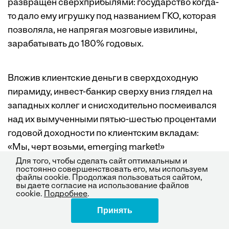
развращен сверхприбылями: государство когда-
то дало ему игрушку под названием ГКО, которая
позволяла, не напрягая мозговые извилины,
зарабатывать до 180% годовых.
Вложив клиентские деньги в сверхдоходную
пирамиду, инвест-банкир сверху вниз глядел на
западных коллег и снисходительно посмеивался
над их вымученными пятью-шестью процентами
годовой доходности по клиентским вкладам:
«Мы, черт возьми, emerging market!»
Для того, чтобы сделать сайт оптимальным и
постоянно совершенствовать его, мы используем
файлы cookie. Продолжая пользоваться сайтом,
Недооцененность российских активов также
вы даете согласие на использование файлов
cookie.
Подробнее
.
оказалась на руку инвест-банкиру. Страна стала
большим инвестиционным испытательным
Принять
Поделиться
полигоном: деньги, вложенные наобум в одну из