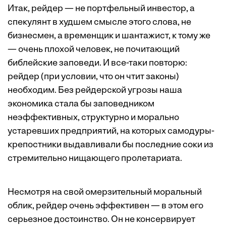
Итак, рейдер — не портфельный инвестор, а
спекулянт в худшем смысле этого слова, не
бизнесмен, а временщик и шантажист, к тому же
— очень плохой человек, не почитающий
библейские заповеди. И все-таки повторю:
рейдер (при условии, что он чтит законы)
необходим. Без рейдерской угрозы наша
экономика стала бы заповедником
неэффективных, структурно и морально
устаревших предприятий, на которых самодуры-
крепостники выдавливали бы последние соки из
стремительно нищающего пролетариата.
Несмотря на свой омерзительный моральный
облик, рейдер очень эффективен — в этом его
серьезное достоинство. Он не консервирует