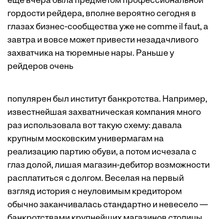
еще вчера была предметом профессиональной
гордости рейдера, вполне вероятно сегодня в
глазах бизнес-сообщества уже не comme il faut, а
завтра и вовсе может привести незадачливого
захватчика на тюремные нары. Раньше у
рейдеров очень
популярен был институт банкротства. Например,
известнейшая захватническая компания много
раз использовала вот такую схему: давала
крупным московским универмагам на
реализацию партию обуви, а потом исчезала с
глаз долой, лишая магазин-дебитор возможности
расплатиться с долгом. Веселая на первый
взгляд история с неуловимым кредитором
обычно заканчивалась стандартно и невесело —
банкротствами крупнейших магазинов столицы.