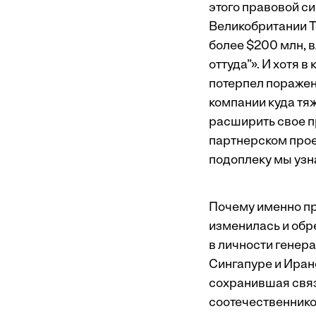
этого правовой с
Великобритании Т
более $200 млн, в
оттуда”». И хотя 
потерпел поражен
компании куда тя
расширить свое п
партнерском проек
подоплеку мы узн
Почему именно пр
изменилась и обр
в личности генера
Сингапуре и Иран
сохранившая связ
соотечественнико