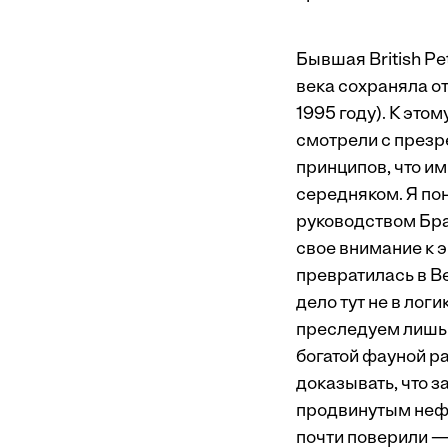
Бывшая British Pe
века сохраняла о
1995 году). К это
смотрели с презр
принципов, что и
середняком. Я пон
руководством Бра
свое внимание к э
превратилась в Be
дело тут не в лог
преследуем лишь 
богатой фауной р
доказывать, что 
продвинутым нефт
почти поверили —