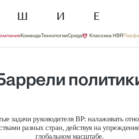
Компания
Команда
Технологии
Среда
Классика HBR
Перфе
Баррели политик
ые задачи руководителя BP: налаживать отн
ствами разных стран, действуя на упреждение
глобальном масштабе.