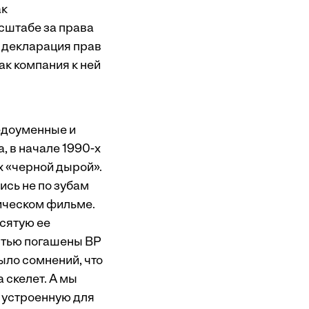
ак
сштабе за права
 декларация прав
ак компания к ней
едоуменные и
, в начале 1990­-х
х «черной дырой».
ись не по зубам
тическом фильме.
есятую ее
остью погашены ВР
ыло сомнений, что
 скелет. А мы
 устроенную для