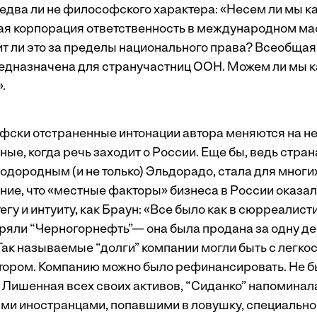
едва ли не философского характера: «Несем ли мы к
я корпорация ответственность в международном ма
т ли это за пределы национального права? Всеобщая
едназначена для стран­участниц ООН. Можем ли мы к
.
ски отстраненные интонации автора меняются на н
ные, когда речь заходит о России. Еще бы, ведь страна
одородным (и не только) Эльдорадо, стала для многи
ие, что «местные факторы» бизнеса в России оказал
егу и интуиту, как Браун: «Все было как в сюрреалис
еряли “Черногорнефть”— она была продана за одну д
Так называемые “долги” компании могли быть с легк
тором. Компанию можно было рефинансировать. Не б
 Лишенная всех своих активов, “Сиданко” напоминала
ми иностранцами, попавшими в ловушку, специально