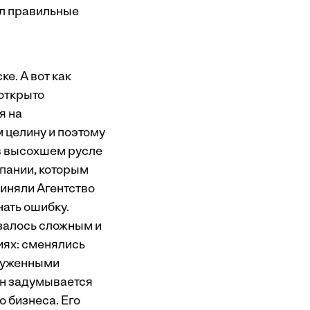
ил правильные
е. А вот как
 открыто
я на
 целину и поэтому
 в высохшем русле
мпании, которым
виняли Агентство
ать ошибку.
азалось сложным и
иях: сменялись
оруженными
ун задумывается
о бизнеса. Его