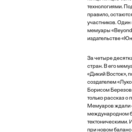
технологиями. По
правило, остаютс
участников. Один 
мемуары «Beyond 
издательстве «Юн
За четыре десятк
стран. В его мему
«Дикий Восток», 
создателем «Лук
Борисом Березов
только рассказ о
Мемуаров ждали ещ
международном би
тектоническими. 
при новом баланс