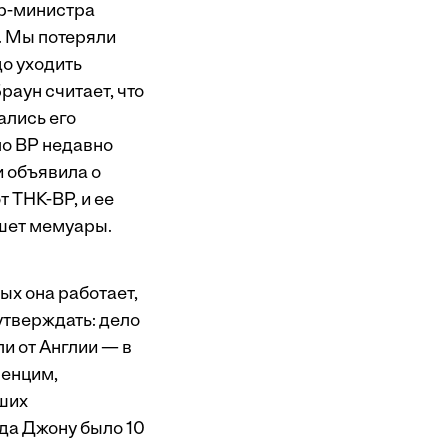
р­-министра
. Мы потеряли
до уходить
раун считает, что
ались его
ло BP недавно
и объявила о
 ТНК­-BP, и ее
ишет мемуары.
ых она работает,
утверждать: дело
и от Англии — в
венцим,
вших
гда Джону было 10