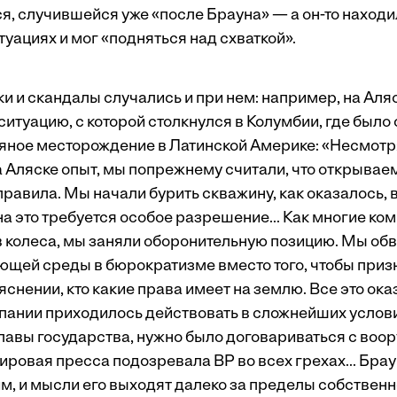
я, случившейся уже «после Брауна» — а он­-то наход
туациях и мог «подняться над схваткой».
и и скандалы случались и при нем: например, на Аляск
итуацию, с которой столкнулся в Колумбии, где было
ное месторождение в Латинской Америке: «Несмотр
 Аляске опыт, мы по­прежнему считали, что открываем
правила. Мы начали бурить скважину, как оказалось,
о на это требуется особое разрешение... Как многие ко
в колеса, мы заняли оборонительную позицию. Мы об
ющей среды в бюрократизме вместо того, чтобы призн
яснении, кто какие права имеет на землю. Все это ок
пании приходилось действовать в сложнейших услов
главы государства, нужно было договариваться с во
ировая пресса подозревала BP во всех грехах... Бра
м, и мысли его выходят далеко за пределы собственн