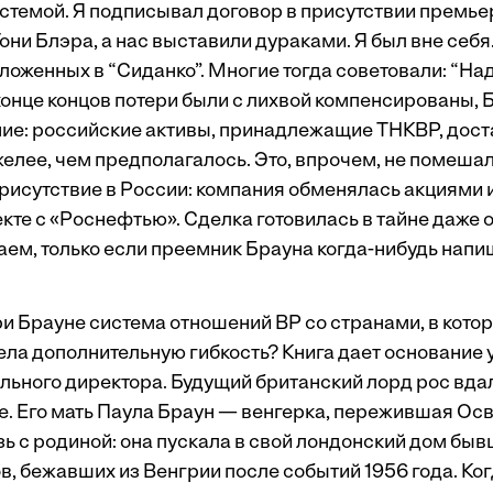
истемой. Я подписывал договор в присутствии премье
они Блэра, а нас выставили дураками. Я был вне себя
ложенных в “Сиданко”. Многие тогда советовали: “На
в конце концов потери были с лихвой компенсированы, Б
ие: российские активы, принадлежащие ТНК­BP, дост
желее, чем предполагалось. Это, впрочем, не помеша
рисутствие в России: компания обменялась акциями 
те с «Роснефтью». Сделка готовилась в тайне даже от
аем, только если преемник Брауна когда-­нибудь нап
и Брауне система отношений BP со странами, в котор
ела дополнительную гибкость? Книга дает основание 
льного директора. Будущий британский лорд рос вдал
е. Его мать Паула Браун — венгерка, пережившая Ос
ь с родиной: она пускала в свой лондонский дом бы
в, бежавших из Венгрии после событий 1956 года. Ко