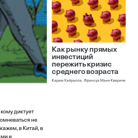
Как рынку прямых
инвестиций
пережить кризис
среднего возраста
Карим Хайралла, Франсуа Манн Квиричи
 кому диктует
сомневаться не
ажем, в Китай, в
ями и