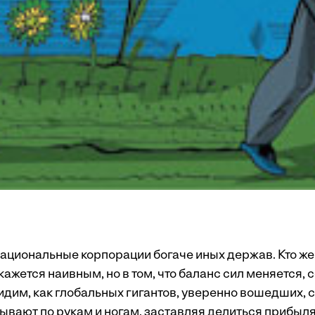
национальные корпорации богаче иных держав. Кто же
ажется наивным, но в том, что баланс сил меняется, 
дим, как глобальных гигантов, уверенно вошедших, ск
зывают по рукам и ногам, заставляя делиться прибыл