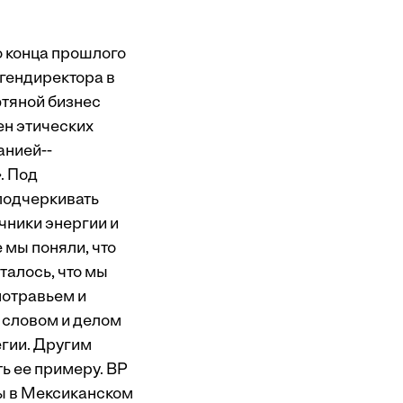
о конца прошлого
 гендиректора в
фтяной бизнес
ен этических
анией-­
. Под
подчеркивать
чники энергии и
 мы поняли, что
талось, что мы
нотравьем и
 словом и делом
егии. Другим
ь ее примеру. BP
фы в Мексиканском