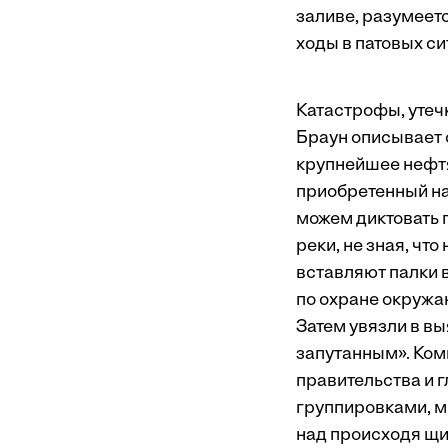
заливе, разумеетс
ходы в патовых си
Катастрофы, утечк
Браун описывает с
крупнейшее нефтя
приобретенный на
можем диктовать 
реки, не зная, чт
вставляют палки 
по охране окружа
Затем увязли в вы
запутанным». Ком
правительства и 
группировками, м
над происходя­ щи