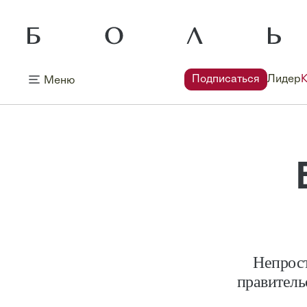
Подписаться
Лидер
Меню
Непрост
правитель