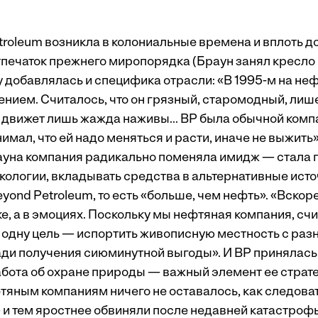
troleum возникла в колониальные времена и вплоть д
тпечаток прежнего миропорядка (Браун занял кресло
му добавлялась и специфика отрасли: «В 1995­-м на не
ением. Считалось, что он грязный, старомодный, лиш
м движет лишь жажда наживы... BP была обычной комп
имал, что ей надо меняться и расти, иначе не выжить»
уна компания радикально поменяла имидж — стала 
кологии, вкладывать средства в альтернативные исто
yond Petroleum, то есть «больше, чем нефть». «Вскоре
ике, а в эмоциях. Поскольку мы нефтяная компания, счи
одну цель — испортить живописную местность с раз
ади получения сиюминутной выгоды». И BP принялась
забота об охране природы — важный элемент ее страт
яным компаниям ничего не оставалось, как следоват
 и тем яростнее обвиняли после недавней катастро