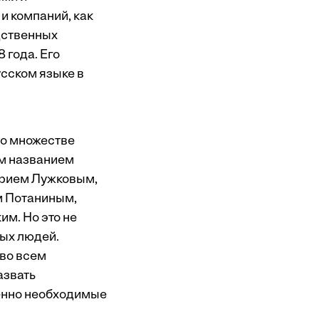
и компаний, как
дственных
 года. Его
усском языке в
во множестве
ым названием
 Юрием Лужковым,
м Потаниным,
м. Но это не
ных людей.
 во всем
азвать
енно необходимые