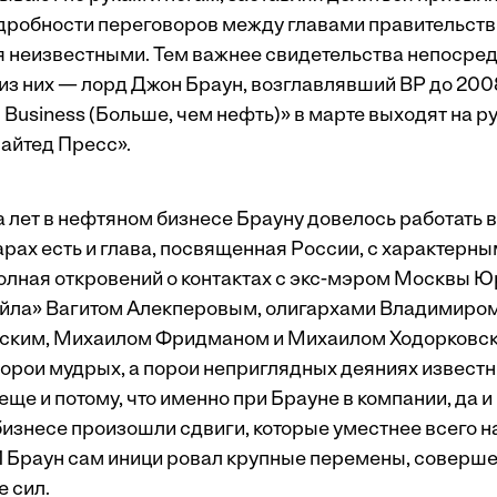
дробности переговоров между главами правительств 
я неизвестными. Тем важнее свидетельства непосре
из них — лорд Джон Браун, возглавлявший BP до 2008
Business (Больше, чем нефть)» в марте выходят на р
айтед Пресс».
а лет в нефтяном бизнесе Брауну довелось работать 
арах есть и глава, посвященная России, с характерн
полная откровений о контактах с экс­-мэром Москвы
ойла» Вагитом Алекперовым, олигархами Владимиро
ским, Михаилом Фридманом и Михаилом Ходорковски
 порои мудрых, а порои неприглядных деяниях извест
е и потому, что именно при Брауне в компании, да и
знесе произошли сдвиги, которые уместнее всего н
И Браун сам иници ровал крупные перемены, соверш
е сил.