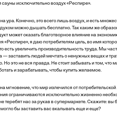
и сауны исключительно воздух «Респире».
на ура. Конечно, это всего лишь воздух, и есть множес
духом можно дышать бесплатно. Так каким же образо
укт может оказать благотворное влияние на экономи
я «Респире», я даю потребителям цель, во имя котор
то есть увеличить производительность труда. Мы част
 — заставить людей мечтать о ненужных вещах и трат
. Но это не вся правда. Не стоит забывать и том, что 
отать и зарабатывать, чтобы купить желаемое.
на мгновение, что мир излечился от потребительской
ания ограничиваются исключительно жизненно необх
 не теребят нас за рукав в супермаркете. Скажите: вы
 могло бы заставить вас вкалывать еще и еще?