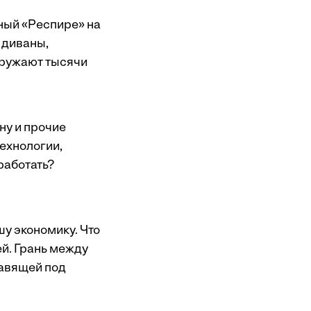
ный «Респире» на
 диваны,
кружают тысячи
ну и прочие
ехнологии,
работать?
шу экономику. Что
й. Грань между
тавящей под