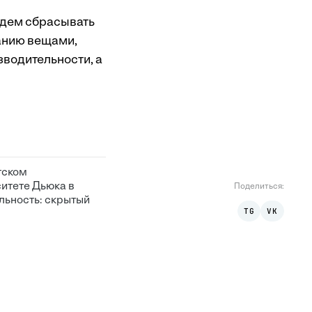
удем сбрасывать
данию вещами,
зводительности, а
тском
итете Дьюка в
Поделиться
:
льность: скрытый
TG
VK