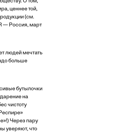
бществу. О том,
ра, ценнее той,
продукции (см.
R — Россия, март
яет людей мечтать
аздо больше
асивые бутылочки
ударение на
ес чистоту
«Респире»
е»!) Через пару
ы уверяют, что