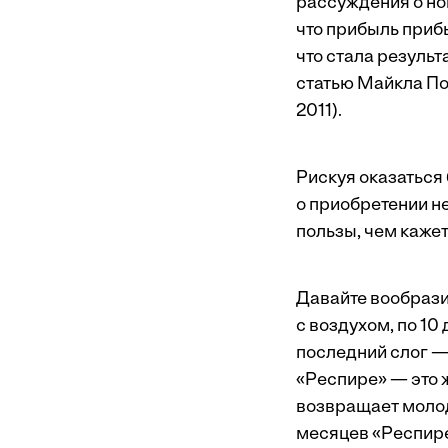
рассуждения о но
что прибыль прибы
что стала результ
статью Майкла П
2011).
Рискуя оказаться 
о приобретении н
пользы, чем кажет
Давайте вообрази
с воздухом, по 10
последний слог —
«Респире» — это 
возвращает молод
месяцев «Респире