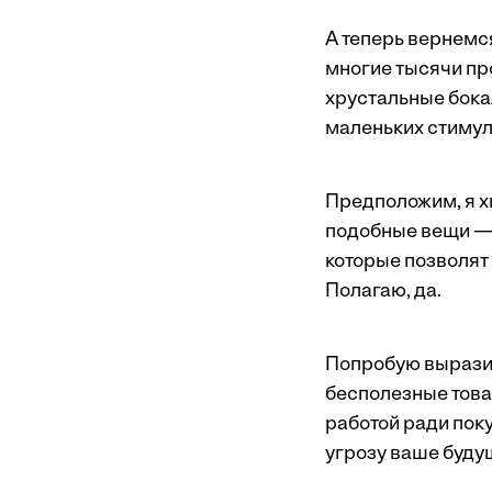
А теперь вернемс
многие тысячи пр
хрустальные бока
маленьких стимул
Предположим, я х
подобные вещи — 
которые позволят 
Полагаю, да.
Попробую выразит
бесполезные това
работой ради поку
угрозу ваше будущ