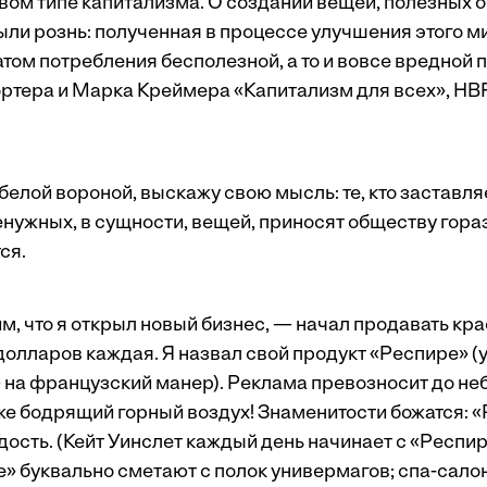
вом типе капитализма. О создании вещей, полезных о
ли рознь: полученная в процессе улучшения этого ми
атом потребления бесполезной, а то и вовсе вредной 
ортера и Марка Креймера
«Капитализм для всех»
, HB
белой вороной, выскажу свою мысль: те, кто заставл
енужных, в сущности, вещей, приносят обществу гор
ся.
м, что я открыл новый бизнес, — начал продавать кр
 долларов каждая. Я назвал свой продукт «Респире» (
 на французский манер). Реклама превозносит до неб
же бодрящий горный воздух! Знаменитости божатся: 
ость. (Кейт Уинслет каждый день начинает с «Респир
» буквально сметают с полок универмагов; спа-салон