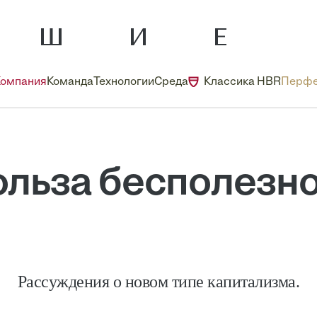
Компания
Команда
Технологии
Среда
Классика HBR
Перфе
ольза бесполезно
Рассуждения о новом типе капитализма.