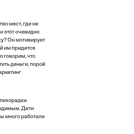
тво мест, где не
м этот очевидно
ку? Он мотивирует
ой им придется
о говорим, что
ить деньги, порой
маркетинг
 лихорадки.
одимым. Дети
 бы много работали