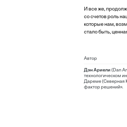
И все же, продол
со счетов роль на
которые нам, возм
стало быть, ценн
Автор
Дэн Ариели
(Dan A
технологическом ин
Дареме (Северная 
фактор решений».