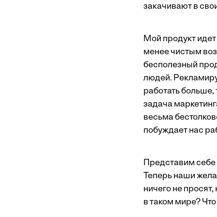
закачивают в сво
Мой продукт идет 
менее чистым воз
бесполезный прод
людей. Рекламиру
работать больше, 
задача маркетинга
весьма бестолково
побуждает нас раб
Представим себе 
Теперь наши жел
ничего не просят,
в таком мире? Что