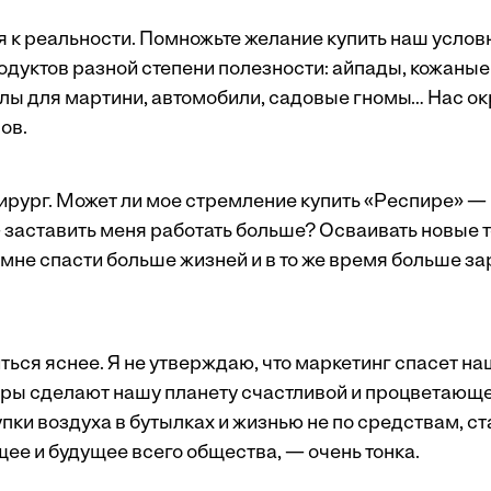
я к реальности. Помножьте желание купить наш услов
одуктов разной степени полезности: айпады, кожаные
лы для мартини, автомобили, садовые гномы… Нас о
ов.
ирург. Может ли мое стремление купить «Респире» — 
заставить меня работать больше? Осваивать новые т
мне спасти больше жизней и в то же время больше за
ься яснее. Я не утверждаю, что маркетинг спасет на
ры сделают нашу планету счастливой и процветающе
пки воздуха в бутылках и жизнью не по средствам, с
ее и будущее всего общества, — очень тонка.