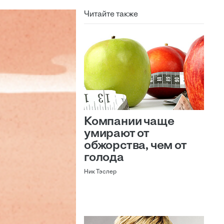
Читайте также
Компании чаще
умирают от
обжорства, чем от
голода
Ник Тэслер