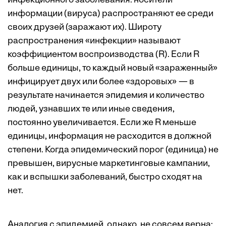
инфекционного заболевания: носители
информации (вируса) распространяют ее среди
своих друзей (заражают их). Широту
распространения «инфекции» называют
коэффициентом воспроизводства (R). Если R
больше единицы, то каждый новый «зараженный»
инфицирует двух или более «здоровых» — в
результате начинается эпидемия и количество
людей, узнавших те или иные сведения,
постоянно увеличивается. Если же R меньше
единицы, информация не расходится в должной
степени. Когда эпидемический порог (единица) не
превышен, вирусные маркетинговые кампании,
как и вспышки заболеваний, быстро сходят на
нет.
Аналогия с эпидемией, однако, не совсем верна: