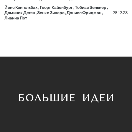
Йенс Кенгельбах , Георг Кайенбург , Тобиас Зельнер ,
Доминик Деген , Зенке Зиверс , Дэниел Фридман ,
28.12.23
Лианна Пот