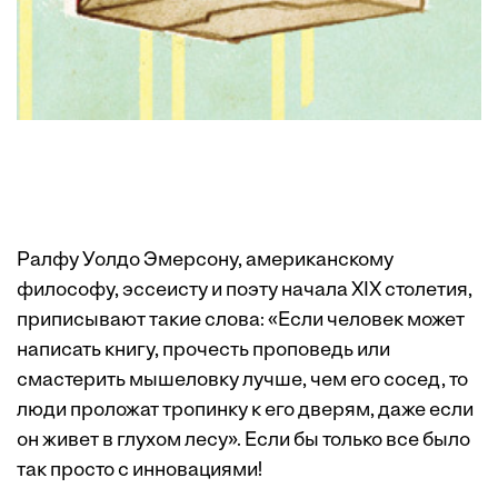
Ралфу Уолдо Эмерсону, американскому
философу, эссеисту и поэту начала XIX столетия,
приписывают такие слова: «Если человек может
написать книгу, прочесть проповедь или
смастерить мышеловку лучше, чем его сосед, то
люди проложат тропинку к его дверям, даже если
он живет в глухом лесу». Если бы только все было
так просто с инновациями!