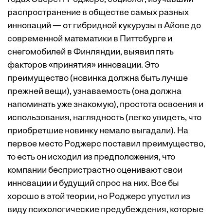
распространение в обществе самых разных
инноваций — от гибридной кукурузы в Айове до
современной математики в Питтсбурге и
снегомобилей в Финляндии, выявил пять
факторов «принятия» инновации. Это
преимущество (новинка должна быть лучше
прежней вещи), узнаваемость (она должна
напоминать уже знакомую), простота освоения и
использования, наглядность (легко увидеть, что
приобретшие новинку немало выгадали). На
первое место Роджерс поставил преимущество,
то есть он исходил из предположения, что
компании беспристрастно оценивают свои
инновации и будущий спрос на них. Все бы
хорошо в этой теории, но Роджерс упустил из
виду психологические предубеждения, которые