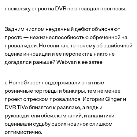
поскольку спрос на DVR не оправдал прогнозы.
Задним числом неудачный дебют объясняют
просто — нежизнеспособностью обреченной на
провал идеи. Но если так, то почему об ошибочной
оценке инновации и ее перспектив никто не
догадался раньше? Webvan в ее затее
с HomeGrocer поддерживали опытные
розничные торговцы и банкиры, тем не менее
проект с треском провалился. Истории Ginger и
DVR TiVo близятся к развязке, а ведь и
руководители обеих компаний, и аналитики
оценивали судьбу своих новинок слишком
оптимистично.