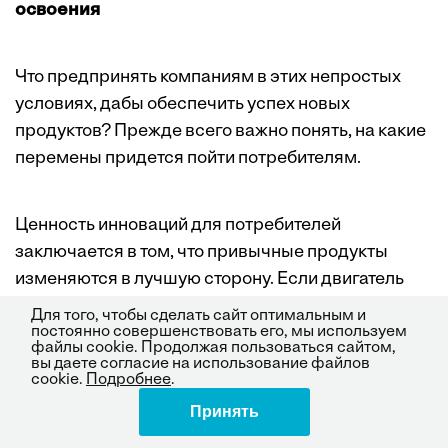
освоения
Что предпринять компаниям в этих непростых
условиях, дабы обеспечить успех новых
продуктов? Прежде всего важно понять, на какие
перемены придется пойти потребителям.
Ценность инноваций для потребителей
заключается в том, что привычные продукты
изменяются в лучшую сторону. Если двигатель
внутреннего сгорания работает на бензине, то
Для того, чтобы сделать сайт оптимальным и
топливный элемент — на водороде и при этом
постоянно совершенствовать его, мы используем
файлы cookie. Продолжая пользоваться сайтом,
практически не загрязняет воздух. Если
вы даете согласие на использование файлов
cookie.
Подробнее
.
пленочный фотоаппарат создает аналоговое
Принять
Поделиться
изображение, то цифровой — преобразует его в
цифровое, и пользователю ничего не стоит