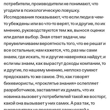
потребители, производители не понимают, что
угодили в психологическую ловушку.
Исследования показывают, что если люди в чем-
то убеждены или во что-то верят, то и другие, по их
мнению, руководствуются тем же, вынося оценки
или делая выбор. Зная ответ задачи, мы
преувеличиваем вероятность того, что ее решат и
все остальные; нам кажется, что, раз мы сами
знаем, где искать, то и другие наверняка найдут; и
если мы знаем, как вырастут доходы компании, то
и другие, по нашему мнению, неплохо сумеют
предсказать то же самое. Это, как говорят
бихевиористы, «проклятье знания» ослепляет
разработчиков, заставляет их думать, что их
новинка вызовет у потребителей такой же восторг,
какой она вызывает у них самих. А раз так, то