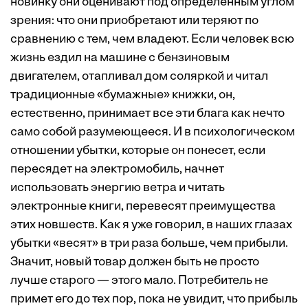
новинку они оценивают под определенным углом
зрения: что они приобретают или теряют по
сравнению с тем, чем владеют. Если человек всю
жизнь ездил на машине с бензиновым
двигателем, отапливал дом соляркой и читал
традиционные «бумажные» книжки, он,
естественно, принимает все эти блага как нечто
само собой разумеющееся. И в психологическом
отношении убытки, которые он понесет, если
пересядет на электромобиль, начнет
использовать энергию ветра и читать
электронные книги, перевесят преимущества
этих новшеств. Как я уже говорил, в наших глазах
убытки «весят» в три раза больше, чем прибыли.
Значит, новый товар должен быть не просто
лучше старого — этого мало. Потребитель не
примет его до тех пор, пока не увидит, что прибыль