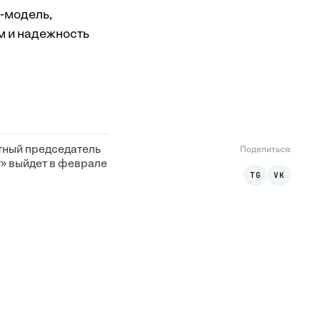
с-модель,
 и надежность
етный председатель
Поделиться
:
r» выйдет в феврале
TG
VK