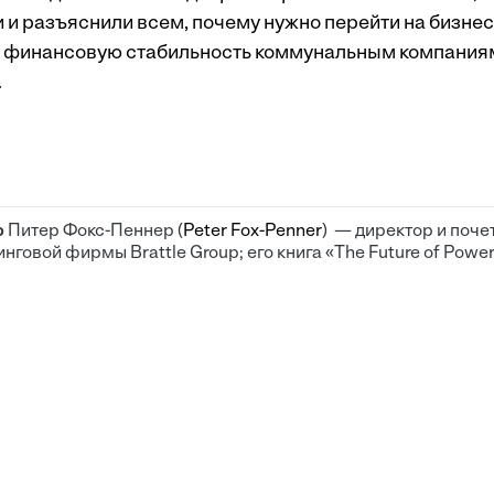
и и разъяснили всем, почему нужно перейти на бизне
финансовую стабильность коммунальным компаниям
.
р
Питер Фокс-Пеннер (
Peter Fox-Penner
) — директор и поч
нговой фирмы Brattle Group; его книга «The Future of Powe