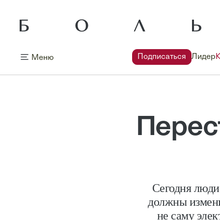
Подписаться
Лидер
Меню
Перес
Сегодня люди
должны измени
не саму эле