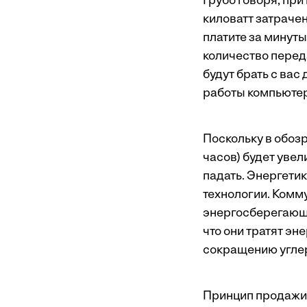
Грубо говоря, при
киловатт затраче
платите за минуты
количество перед
будут брать с вас
работы компьютера
Поскольку в обоз
часов) будет увел
падать. Энергети
технологии. Комм
энергосберегающее
что они тратят эн
сокращению угле
Принцип продажи у