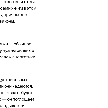
ако сегодня люди
сами же им в этом
ь, причем все
 законы,
лями — обычное
ву нужны сильные
делаем энергетику
дустриальных
ли они надеются,
ньги взять будет
с — он поглощает
ткладывается.