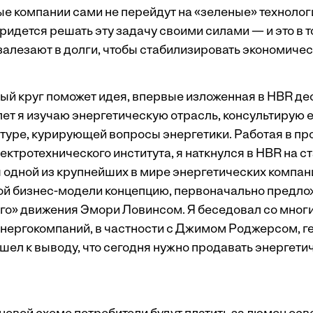
е компании сами не перейдут на «зеленые» технолог
идется решать эту задачу своими силами — и это в т
 залезают в долги, чтобы стабилизировать экономиче
ый круг поможет идея, впервые изложенная в HBR дес
лет я изучаю энергетическую отрасль, консультирую 
ктуре, курирующей вопросы энергетики. Работая в пр
ектротехнического института, я наткнулся в HBR на 
я одной из крупнейших в мире энергетических компан
ой бизнес-модели концепцию, первоначально предл
го» движения Эмори Ловинсом. Я беседовал со мног
нергокомпаний, в частности с Джимом Роджерсом, 
ишел к выводу, что сегодня нужно продавать энергетич