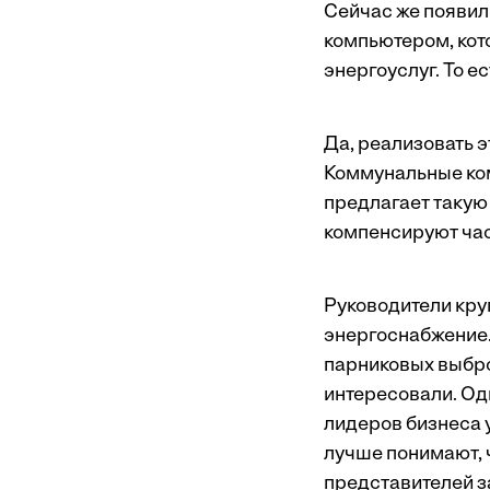
Сейчас же появил
компьютером, ко
энергоуслуг. То е
Да, реализовать э
Коммунальные ком
предлагает такую
компенсируют час
Руководители кру
энергоснабжение.
парниковых выбро
интересовали. Од
лидеров бизнеса 
лучше понимают, 
представителей з