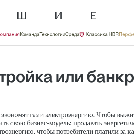
Компания
Команда
Технологии
Среда
Классика HBR
Перфе
тройка или банкр
 экономят газ и электроэнергию. Чтобы выжит
ть свою бизнес-модель: продавать энергетиче
ктроэнергию, чтобы потребители платили за 