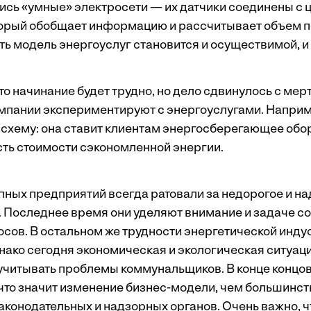
ись «умные» электросети — их датчики соединены с
торый обобщает информацию и рассчитывает объем 
сть модель энергоуслуг становится и осуществимой, и
то начинание будет трудно, но дело сдвинулось с мерт
пании экспериментируют с энергоуслугами. Наприме
 схему: она ставит клиентам энергосберегающее обор
ть стоимости сэкономленной энергии.
пных предприятий всегда ратовали за недорогое и н
 Последнее время они уделяют внимание и задаче 
сов. В остальном же трудности энергетической инду
нако сегодня экономическая и экологическая ситуац
учитывать проблемы коммунальщиков. В конце концов
что значит изменение бизнес-модели, чем большинст
аконодательных и надзорных органов. Очень важно, 