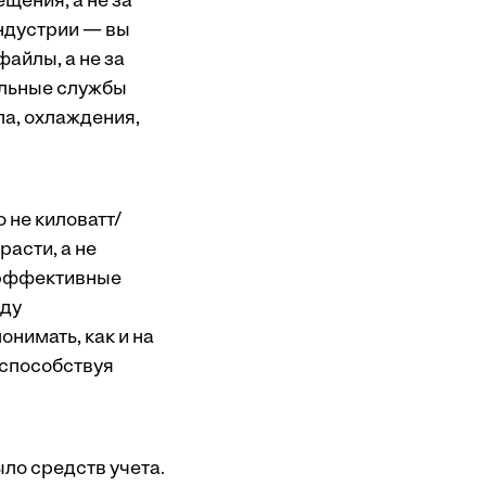
ещения, а не за
индустрии — вы
айлы, а не за
нальные службы
ла, охлаждения,
 не киловатт/
расти, а не
е эффективные
нду
нимать, как и на
 способствуя
ыло средств учета.