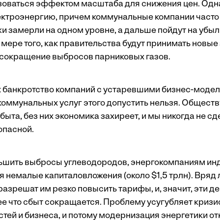
зоваться эффектом масштаба для снижения цен. Одн
лектроэнергию, причем коммунальные компании часто 
и замерли на одном уровне, а дальше пойдут на убыл
мере того, как правительства будут принимать новые
сокращение выбросов парниковых газов.
х банкротство компаний с устаревшими бизнес-моде
 коммунальных услуг этого допустить нельзя. Общест
ыта, без них экономика захиреет, и мы никогда не с
опасной.
ньшить выбросы углеводородов, энергокомпаниям ин
 немалые капиталовложения (около $1,5 трлн). Вряд 
разрешат им резко повысить тарифы, и, значит, эти де
лее что сбыт сокращается. Проблему усугубляет кризи
стей и бизнеса, и потому модернизация энергетики о