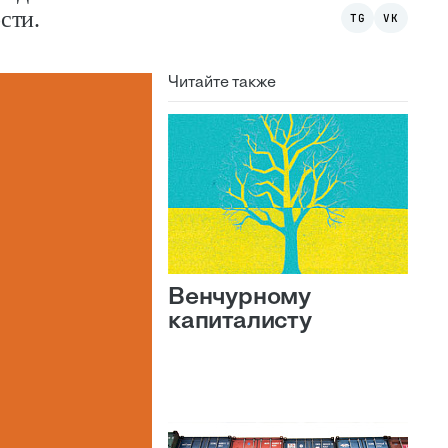
сти.
TG
VK
Читайте также
Венчурному
капиталисту