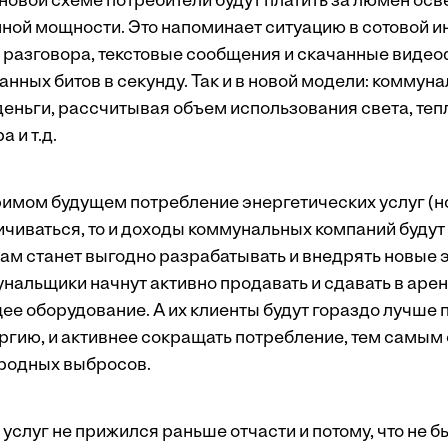
 новой схеме потребители будут платить за люмен осв
нной мощности. Это напоминает ситуацию в сотовой 
 разговора, текстовые сообщения и скачанные видеоф
анных битов в секунду. Так и в новой модели: комму
 деньги, рассчитывая объем использования света, теп
 и т.д.
римом будущем потребление энергетических услуг (но
ичиваться, то и доходы коммунальных компаний будут 
кам станет выгодно разрабатывать и внедрять новы
унальщики начнут активно продавать и сдавать в аре
 оборудование. А их клиенты будут гораздо лучше по
ергию, и активнее сокращать потребление, тем самым
родных выбросов.
слуг не прижился раньше отчасти и потому, что не б