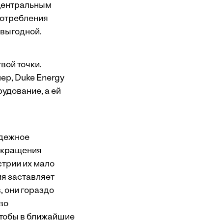
 центральным
потребления
 выгодной.
вой точки.
р, Duke Energy
удование, а ей
адежное
сокращения
стрии их мало
ия заставляет
, они гораздо
во
чтобы в ближайшие