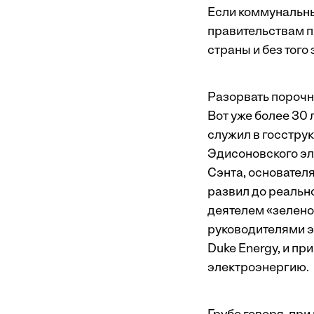
Если коммунальны
правительствам пр
страны и без того
Разорвать порочн
Вот уже более 30 
служил в госстру
Эдисоновского эл
Сэнта, основател
развил до реальн
деятелем «зелено
руководителями э
Duke Energy, и пр
электроэнергию.