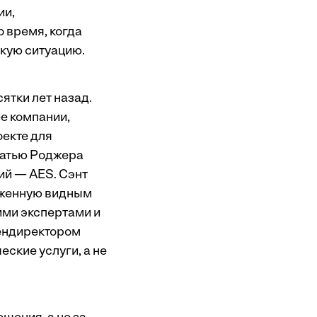
ии,
о время, когда
скую ситуацию.
ятки лет назад.
ее компании,
оекте для
статью Роджера
ий — AES. Сэнт
оженную видным
ими экспертами и
гендиректором
еские услуги, а не