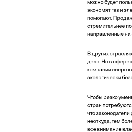
можно будет поль
экономят газ и э
помогают. Продаж
стремительнее по 
направленные на 
В других отрасля
дело. Но в сфере
компании энергосб
экологически без
Чтобы резко уме
стран потребуются
что законодатели 
неоткуда, тем бо
все внимание вла