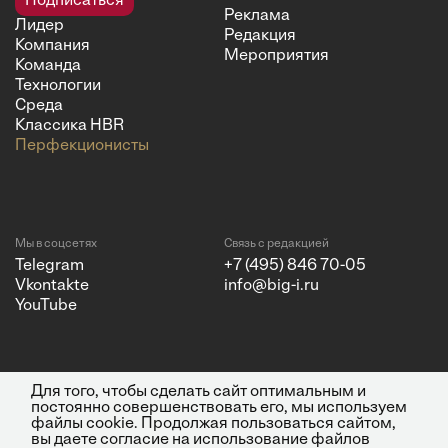
Подписаться
Реклама
Лидер
Редакция
Компания
Мероприятия
Команда
Технологии
Среда
Классика HBR
Перфекционисты
Мы в соцсетях
Связь с редакцией
Telegram
+7 (495) 846 70-05
Vkontakte
info@big-i.ru
YouTube
Для того, чтобы сделать сайт оптимальным и
Политика конфиденциальности
© 2026 ООО "Бизнес Инсайт
постоянно совершенствовать его, мы используем
Медиа"
файлы cookie. Продолжая пользоваться сайтом,
ИНН 7720850533 и ОГРН
вы даете согласие на использование файлов