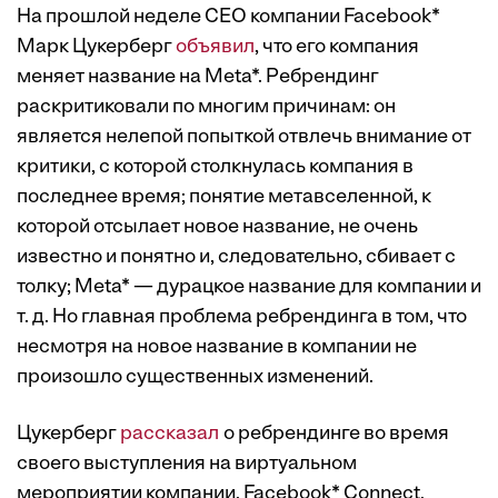
На прошлой неделе CEO компании Facebook*
Марк Цукерберг
объявил
, что его компания
меняет название на Meta*. Ребрендинг
раскритиковали по многим причинам: он
является нелепой попыткой отвлечь внимание от
критики, с которой столкнулась компания в
последнее время; понятие метавселенной, к
которой отсылает новое название, не очень
известно и понятно и, следовательно, сбивает с
толку; Meta* — дурацкое название для компании и
т. д. Но главная проблема ребрендинга в том, что
несмотря на новое название в компании не
произошло существенных изменений.
Цукерберг
рассказал
о ребрендинге во время
своего выступления на виртуальном
мероприятии компании, Facebook* Connect,