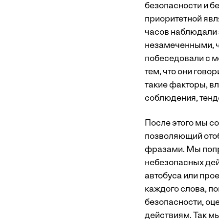
безопасности и б
приоритетной явл
часов наблюдали 
незамеченными, ч
побеседовали с м
тем, что они гово
такие факторы, в
соблюдения, тенд
После этого мы с
позволяющий отоб
фразами. Мы попр
небезопасных дей
автобуса или прое
каждого слова, п
безопасности, оц
действиям. Так м