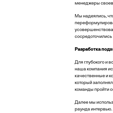
менеджеры своевр
Мы надеялись, ч
переформулироват
усовершенствован
сосредоточились 
Разработка под
Для глубокого и в
наша компания и
качественные и к
который заполнял
команды пройти о
Далее мы использ
раунда интервью.