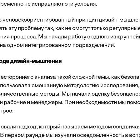
еменно не исправляют эти условия.
то человекоориентированный принцип дизайн-мышле
ь эту проблему так, как не смогут только регулярны
ия процесса. Мы начали работу с одного из крупней
на одном интегрированном подразделении.
хода дизайн-мышления
сестороннего анализа такой сложной темы, как безоп
спользовала смешанную методологию исследования
оличественные методы. Мы начали оценку безопаснос
и рабочие и менеджеры. При необходимости мы пом
прос.
овали подход, который называем методом сэндвича:
 В первом раунде мы изучали осведомленность в воп