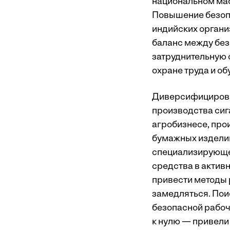
национальном мас
Повышение безопа
индийских организ
баланс между без
затруднительную 
охране труда и об
Диверсифицирован
производства сига
агробизнесе, про
бумажных изделий
специализирующей
средства в актив
привести методы 
замедляться. Пои
безопасной рабоч
к нулю — привели 