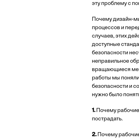
эту проблему с п
Почему дизайн-мы
процессов и пере
случаев, этих де
доступные станд
безопасности не
неправильное обр
вращающиеся меха
работы мы поняли
безопасности и со
нужно было понят
1.
Почему рабочие 
пострадать.
2.
Почему рабочие