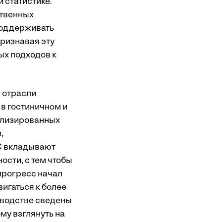
 статистике.
ственных
 поддерживать
ризнавая эту
ых подходов к
 отрасли
 в гостиничном и
иализированных
,
C вкладывают
ости, с тем чтобы
прогресс начал
игаться к более
зводстве сведены
му взглянуть на