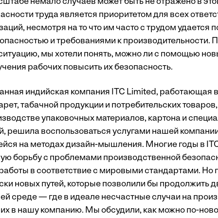
штабе немало случаев может быть не отражено в этой
сности труда является приоритетом для всех ответ
аций, несмотря на то что им часто с трудом удается
опасностью и требованиями к производительности. П
ситуацию, мы хотели понять, можно ли с помощью нов
учения рабочих повысить их безопасность.
ная индийская компания ITC Limited, работающая в
рет, табачной продукции и потребительских товаров,
изводстве упаковочных материалов, картона и спец
, решила воспользоваться услугами нашей компании
ся на методах дизайн-мышления. Многие годы в IT
ную борьбу с проблемами производственной безопасн
работы в соответствие с мировыми стандартами. Но 
ски новых путей, которые позволили бы продолжить дв
ей среде — где в идеале несчастные случаи на прои
их в нашу компанию. Мы обсудили, как можно по-ново