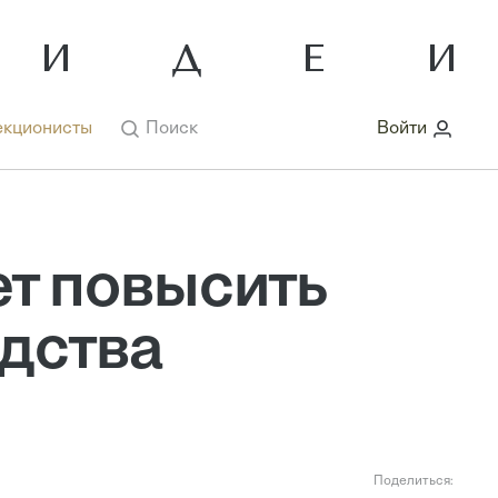
кционисты
Поиск
Войти
т повысить
дства
Поделиться: