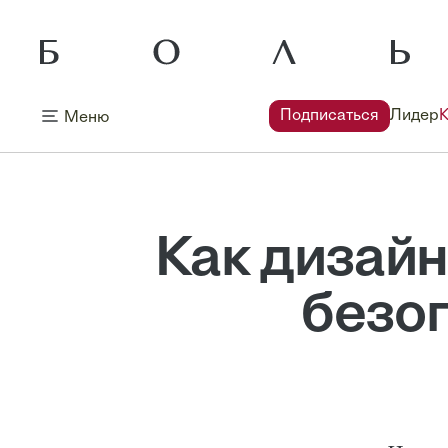
Подписаться
Лидер
Меню
Как дизай
безо