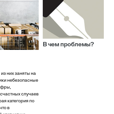
В чем проблемы?
 из них заняты на
ики небезопасные
ифры,
есчастных случаев
рая категория по
что в