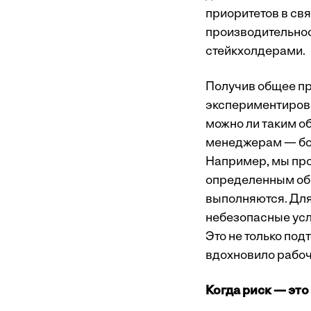
приоритетов в свя
производительнос
стейкхолдерами.
Получив общее пр
экспериментирова
можно ли таким о
менеджерам — бол
Например, мы про
определенным об
выполняются. Для
небезопасные усл
Это не только по
вдохновило рабоч
Когда риск — это