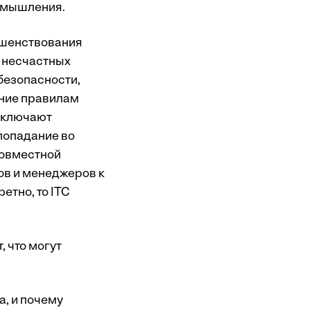
н-мышления.
ршенствования
 несчастных
безопасности,
ние правилам
включают
попадание во
совместной
ов и менеджеров к
етно, то ITC
 что могут
, и почему