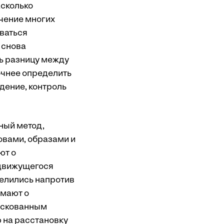
асколько
ечение многих
аваться
 снова
ь разницу между
точнее определить
дение, контроль
ный метод,
овами, образами и
ют о
 движущегося
делились напротив
умают о
рискованным
 на расстановку