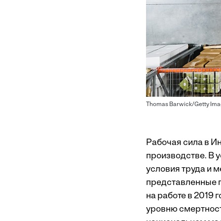
Thomas Barwick/Getty Ima
Рабочая сила в И
производстве. В
условия труда и 
представленные п
на работе в 2019 
уровню смертност