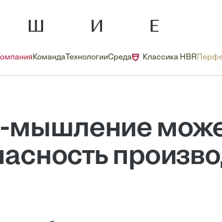
Компания
Команда
Технологии
Среда
Классика HBR
Перфе
н-мышление може
пасность произво