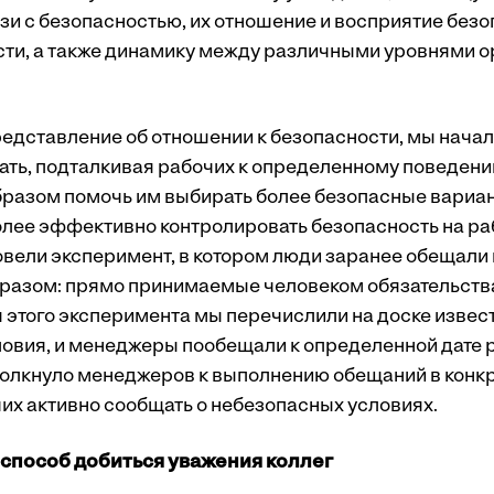
зи с безопасностью, их отношение и восприятие безо
ти, а также динамику между различными уровнями о
едставление об отношении к безопасности, мы нача
ть, подталкивая рабочих к определенному поведению
бразом помочь им выбирать более безопасные вариан
ее эффективно контролировать безопасность на ра
вели эксперимент, в котором люди заранее обещали 
разом: прямо принимаемые человеком обязательств
 этого эксперимента мы перечислили на доске извес
овия, и менеджеры пообещали к определенной дате 
дтолкнуло менеджеров к выполнению обещаний в конкр
их активно сообщать о небезопасных условиях.
 способ добиться уважения коллег