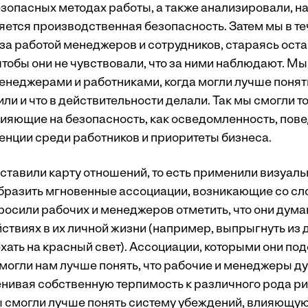
езопасных методах работы, а также анализировали, н
яется производственная безопасность. Затем мы в т
за работой менеджеров и сотрудников, стараясь ост
тобы они не чувствовали, что за ними наблюдают. Мы
енеджерами и работниками, когда могли лучше понят
рили и что в действительности делали. Так мы смогли 
лияющие на безопасность, как осведомленность, пове
енции среди работников и приоритеты бизнеса.
оставили карту отношений, то есть применили визуаль
разить мгновенные ассоциации, возникающие со сл
осили рабочих и менеджеров отметить, что они дума
ствиях в их личной жизни (например, выпрыгнуть из
хать на красный свет). Ассоциации, которыми они по
омогли нам лучше понять, что рабочие и менеджеры д
енивая собственную терпимость к различного рода 
ы смогли лучше понять систему убеждений, влияющую