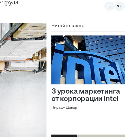
 труда
TG
VK
Читайте также
3 урока маркетинга
от корпорации Intel
Нирадж Давар