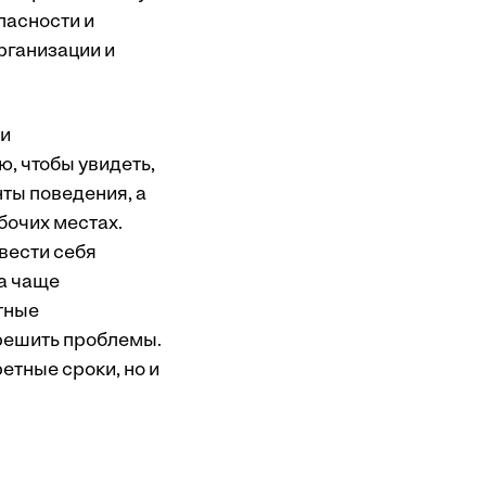
пасности и
рганизации и
ли
, чтобы увидеть,
ты поведения, а
бочих местах.
вести себя
а чаще
тные
решить проблемы.
етные сроки, но и