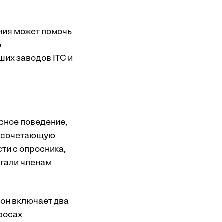
ния может помочь
е
ших заводов ITC и
асное поведение,
, сочетающую
ти с опросника,
огали членам
 он включает два
росах