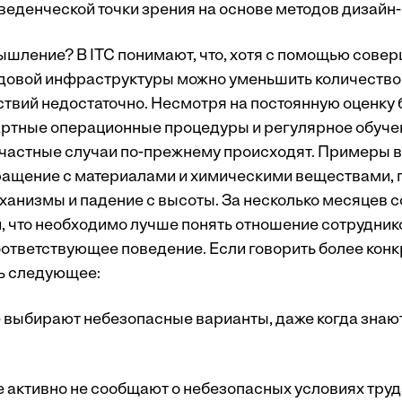
оведенческой точки зрения на основе методов дизай
шление? В ITC понимают, что, хотя с помощью сове
довой инфраструктуры можно уменьшить количество
йствий недостаточно. Несмотря на постоянную оценку 
артные операционные процедуры и регулярное обуче
счастные случаи по-прежнему происходят. Примеры 
ащение с материалами и химическими веществами, 
низмы и падение с высоты. За несколько месяцев 
, что необходимо лучше понять отношение сотрудник
ответствующее поведение. Если говорить более конкр
ь следующее:
выбирают небезопасные варианты, даже когда знают,
 активно не сообщают о небезопасных условиях труда