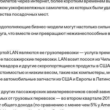
й билетов через интернет, более коротким временем 
ком узкофюзеляжных самолетов, из которых были уд
ества посадочных мест.
дополняющие бизнес-модели могут настолько сильн
руга, что вместе они превращают нежизнеспособные 
ртой LAN являются ее грузоперевозки — услуга преми
 пассажирские перевозки. LAN возит лосося из Чили,
Эквадора и другие скоропортящиеся продукты в США и
 стоимостью и низким весом, такие как компьютеры, 
е автомобильные запчасти из США и Европы в Латин
т других пассажирских авиаперевозчиков своей зави
ых от грузовых перевозок — во втором квартале 2011
 общего дохода (по сравнению с менее чем 5% у Ameri