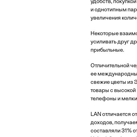
удобств, покупко
и однотипным пар
увеличения колич
Некоторые взаимо
усиливать друг д
прибыльные.
Отличительной че
ее международные
свежие цветы из 
товары с высокой
телефоны и мелки
LAN отличается о
доходов, получаем
составляли 31% от