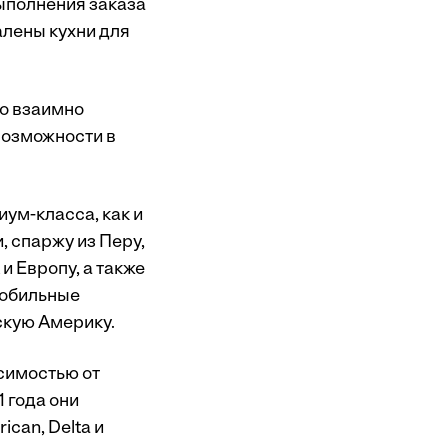
выполнения заказа
алены кухни для
о взаимно
возможности в
ум-класса, как и
 спаржу из Перу,
 Европу, а также
мобильные
скую Америку.
симостью от
 года они
can, Delta и