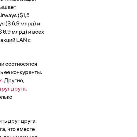
вышает
rways ($1,5
ys ($ 6,9 млрд) и
$ 6,9 млрд) и всех
 акций LAN с
ли соотносятся
ть ее конкуренты.
x
. Другие,
руг друга
.
олько
ть друг друга.
га, что вместе