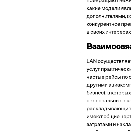
превращают нежи
какие модели явл
дополнителями, к
конкурентное пре
в своих интересах
Взаимосвяз
LAN осуществляе
услуг практически
частые рейсы по 
другими авиакомп
бизнес), в котор
персональные раз
раскладывающиеся
имеют общие черты
затратами и нак