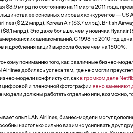
я $8,9 млрд по состоянию на 11 марта 2011 года, пре
льшинства ее основных мировых конкурентов — US Ai
lines ($ 2,2 млрд), Korean Air ($3,7 млрд), British Airwa
 ($8,1 млрд). Это даже больше, чем у новичка Ryanair (
американских авиакомпаний. С 1998 по 2010 год цена
в и дробления акций выросла более чем на 1500%.
тонкому пониманию того, как различные бизнес-моде
N Airlines добилась успеха там, где не смогли преуспе
бизнес-модели конфликтуют, как
в громком деле Netfli
и цифровой и пленочной фотографии
явно заменяют д
е модели должны работать отдельно или, возможно, т
ывает опыт LAN Airlines, бизнес-модели могут дополня
пособны настолько сильно взаимно усиливать друг дру