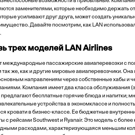
знеспособные возможности в прибыльные. Компани
яются заменителями, которые необходимо держать от
оторые усиливают друг друга, может создать уникаль
имущество. Давайте посмотрим, как LAN использова
.
ь трех моделей LAN Airlines
т международные пассажирские авиаперевозки с п
 так же, как и другие мировые авиаперевозчики. Она
основным направлениям через собственные хабы и ч
аниями. Компания имеет два класса обслуживания (
ых предлагают бесплатные горячие блюда и напитки; 
влекательные устройства в экономклассе и полност
 кровати в бизнес-классе. Ее бюджетные внутренн
 с рейсами Southwest и Ryanair. Это модель с более
ладными расходами, характеризующаяся меньшим ко