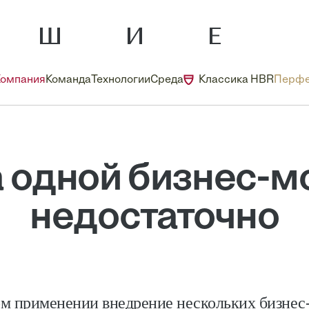
Компания
Команда
Технологии
Среда
Классика HBR
Перфе
а одной бизнес-м
недостаточно
м применении внедрение нескольких бизнес