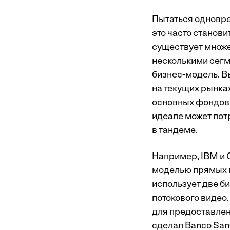
Пытаться одновре
это часто станови
существует множес
несколькими сегм
бизнес-модель. В
на текущих рынка
основных фондов 
идеале может пот
в тандеме.
Например, IBM и 
моделью прямых пр
использует две би
потокового видео
для предоставлен
сделал Banco San