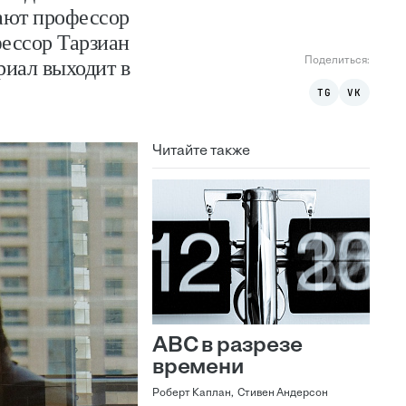
дают профессор
фессор Тарзиан
Поделиться:
риал выходит в
TG
VK
Читайте также
АВС в разрезе
времени
Роберт Каплан, Стивен Андерсон