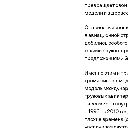
превращает свои 
модели и в древе
Опасность исполь
в авиационной от
добились особого
такими лоукостера
предложениями Go F
Именно этим и при
тремя бизнес-мод
модель междунар
грузовых авиапер
пассажиров внутр
с 1993 по 2010 го
плохие времена (с
увеличивая ежего