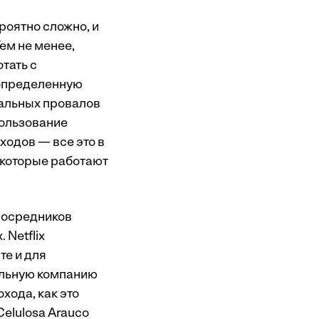
роятно сложно, и
Тем не менее,
тать с
 определенную
иальных провалов
пользование
ходов — все это в
 которые работают
посредников
 Netflix
те и для
ельную компанию
хода, как это
elulosa Arauco