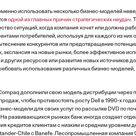
менно использовать несколько бизнес-моделей неве
тся
одной из главных причин стратегических неудач
. 
тво ситуаций, когда компания хочет или должна рабо
ентами потребителей, используя для каждого из них
ытеснение конкурентов или предотвращение потенц
х, экспансия на новые рынки, более эффективное ис
и других ресурсов или развитие новых источников до
ребовать использования различных бизнес-моделей,
Compaq дополнили свою модель дистрибуции через 
одаж, чтобы противостоять росту Dell в 1990-х годах.
знес-модели для своих услуг по рассылке DVD по поч
. На развивающихся рынках банк иногда создает отд
ия кредитов клиентам с низким и средним уровнем до
tander-Chile с Banefe. Лесопромышленная компания C