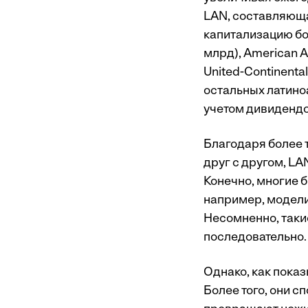
LAN, составляюща
капитализацию бо
млрд), American Air
United-Continental
остальных латино
учетом дивидендо
Благодаря более 
друг с другом, LA
Конечно, многие 
например, модел
Несомненно, таки
последовательно.
Однако, как показ
Более того, они с