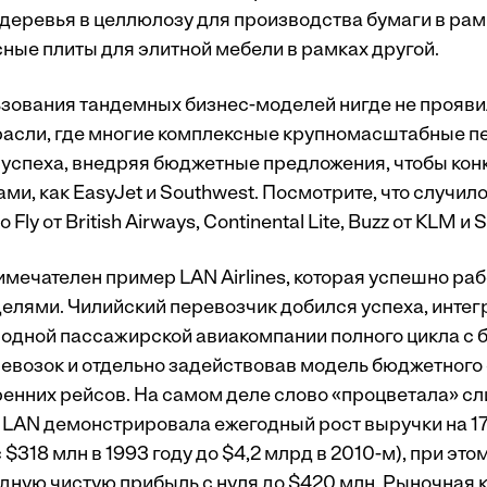
деревья в целлюлозу для производства бумаги в рам
сные плиты для элитной мебели в рамках другой.
зования тандемных бизнес-моделей нигде не проявила
расли, где многие комплексные крупномасштабные п
 успеха, внедряя бюджетные предложения, чтобы кон
ми, как EasyJet и Southwest. Посмотрите, что случило
ly от British Airways, Continental Lite, Buzz от KLM и S
мечателен пример LAN Airlines, которая успешно раб
елями. Чилийский перевозчик добился успеха, интег
одной пассажирской авиакомпании полного цикла с 
евозок и отдельно задействовав модель бюджетного
енних рейсов. На самом деле слово «процветала» с
д LAN демонстрировала ежегодный рост выручки на 17
 $318 млн в 1993 году до $4,2 млрд в 2010-м), при это
дную чистую прибыль с нуля до $420 млн. Рыночная 