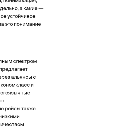
я, понимающая,
дельно, а какие —
ное устойчивое
ла это понимание
олным спектром
 предлагает
ерез альянсы с
экономкласс и
многоязычные
ью
ие рейсы также
 низкими
личеством