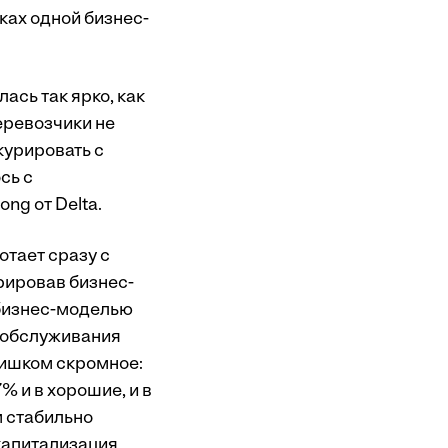
ках одной бизнес-
сь так ярко, как
еревозчики не
курировать с
сь с
ong от Delta.
отает сразу с
рировав бизнес-
бизнес-моделью
 обслуживания
лишком скромное:
% и в хорошие, и в
м стабильно
капитализация