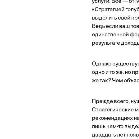
услуги. Все — от
«Стратегией голу
выделить свой пр
Ведь если ваш тов
единственной фор
результате доходы
Однако существуе
одно и то же, но 
же так? Чем объя
Прежде всего, ну
Стратегические м
рекомендациях на
лишь чем-то выдел
двадцать лет поя