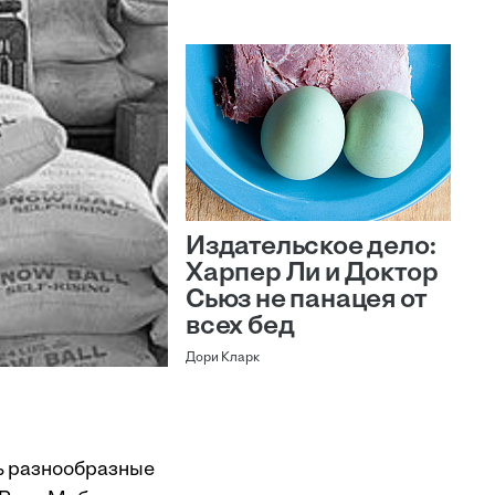
Издательское дело:
Харпер Ли и Доктор
Сьюз не панацея от
всех бед
Дори Кларк
ть разнообразные