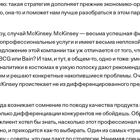
ию: такая стратегия дополняет прежние экономико-
но, она-то и поможет нам лучше разобраться в этом па
ру, случай McKinsey. McKinsey — весьма успешная ф
опрофессиональные услуги и имеет весьма неплохой
дложение этой компании так уж отличается от того, ч
BCG или Bain? И там, и тут, в общем-то, одно и тоже: у
налитики в костюмах в узкую полоску дают рекоменд
ом и решают конкретные накопившиеся проблемы. О
Kinsey проистекает не из дифференцированного пре
огда возникает сомнение по поводу качества продукта 
лько дифференциации конкурентов не обойдешь. Об
клиент хотел бы знать, насколько этот профессионал
но, и приходится как-то выбирать. Один из самых «тр
y – советы, что они дают по стратегии. Нанимая спец