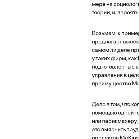
мере на социолог
теории, и, вероят
Возьмем, к приме
предлагает высок
самом ли деле пре
у таких фирм, как 
подготовленные а
управления в цел
преимущество Mc
Дело в том, что к
помощью одной то
или парикмахеру, 
это выяснить труд
продуктов McKinse