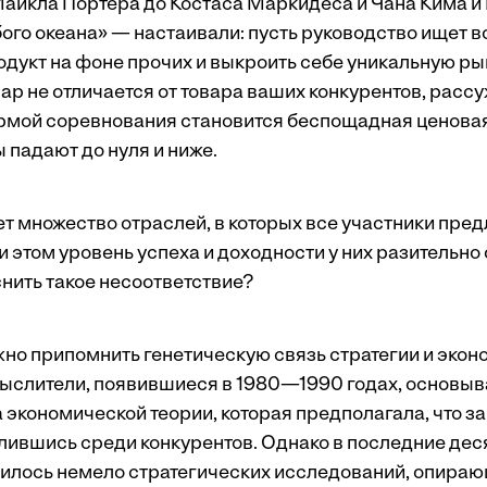
 Майкла Портера до Костаса Маркидеса и Чана Кима и
бого океана» — настаивали: пусть руководство ищет 
одукт на фоне прочих и выкроить себе уникальную р
ар не отличается от товара ваших конкурентов, рассу
мой соревнования становится беспощадная ценовая 
 падают до нуля и ниже.
т множество отраслей, в которых все участники пре
при этом уровень успеха и доходности у них разительно
снить такое несоответствие?
жно припомнить генетическую связь стратегии и экон
ыслители, появившиеся в 1980—1990 годах, основыв
 экономической теории, которая предполагала, что з
ившись среди конкурентов. Однако в последние десят
вилось немело стратегических исследований, опира