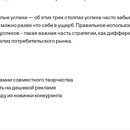
ылые успехи — об этих трех столпах успеха часто забы
 можно разве что себе в ущерб. Правильное использо
успехов – такая важная часть стратегии, как диффер
ализ потребительского рынка.
амни совместного творчества
ть на дешевой рекламе
ду из новинки конкурента