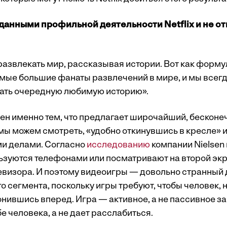
данными профильной деятельности Netflix и не от
развлекать мир, рассказывая истории. Вот как форму
мые большие фанаты развлечений в мире, и мы всег
ать очередную любимую историю».
енен именно тем, что предлагает широчайший, бескон
мы можем смотреть, «удобно откинувшись в кресле» и
и делами. Согласно
исследованию
компании Nielsen 
ьзуются телефонами или посматривают на второй экр
евизора. И поэтому видеоигры — довольно странный д
о сегмента, поскольку игры требуют, чтобы человек, 
нившись вперед. Игра — активное, а не пассивное за
е человека, а не дает расслабиться.