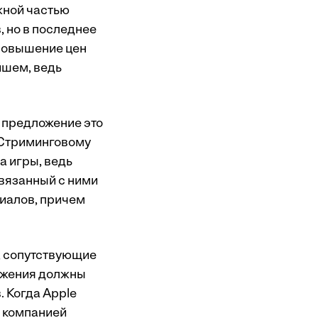
жной частью
, но в последнее
 повышение цен
йшем, ведь
о предложение это
. Стриминговому
а игры, ведь
связанный с ними
ниалов, причем
и, сопутствующие
ожения должны
. Когда Apple
а компанией