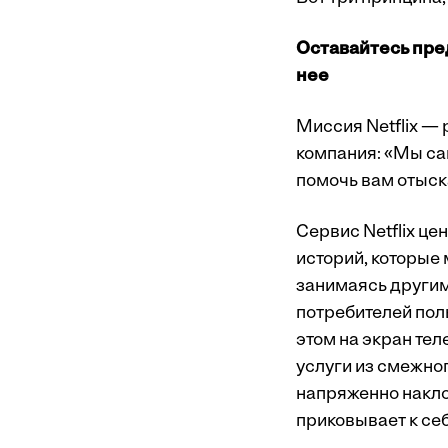
Оставайтесь пре
нее
Миссия Netflix — 
компания: «Мы са
помочь вам отыск
Сервис Netflix ц
историй, которые 
занимаясь другим
потребителей пол
этом на экран тел
услуги из смежног
напряженно накло
приковывает к себ