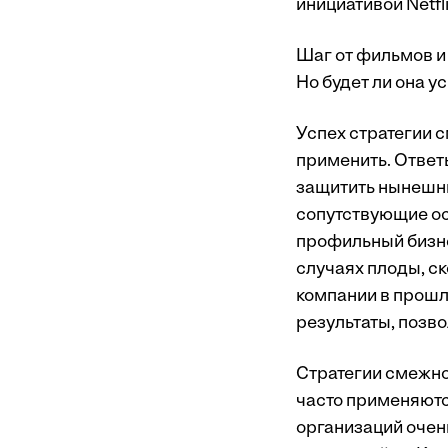
инициативой Netfl
Шаг от фильмов и
Но будет ли она у
Успех стратегии с
применить. Ответ
защитить нынешн
сопутствующие ос
профильный бизнес
случаях плоды, с
компании в прошл
результаты, позв
Стратегии смежно
часто применяютс
организаций очен