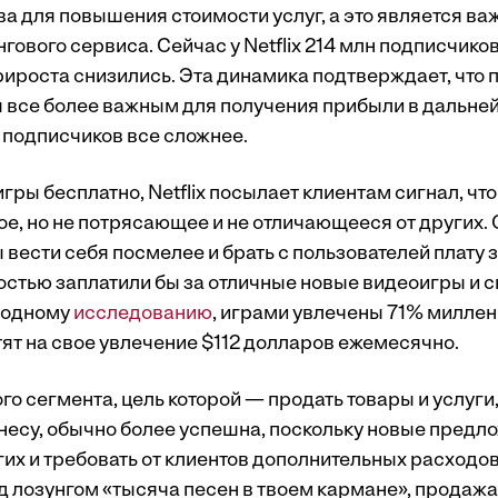
ва для повышения стоимости услуг, а это является ва
гового сервиса. Сейчас у Netflix 214 млн подписчиков
рироста снизились. Эта динамика подтверждает, что
я все более важным для получения прибыли в дальне
 подписчиков все сложнее.
ры бесплатно, Netflix посылает клиентам сигнал, чт
ое, но не потрясающее и не отличающееся от других
 вести себя посмелее и брать с пользователей плату з
остью заплатили бы за отличные новые видеоигры и 
о одному
исследованию
, играми увлечены 71% милле
тят на свое увлечение $112 долларов ежемесячно.
го сегмента, цель которой — продать товары и услуг
есу, обычно более успешна, поскольку новые предл
гих и требовать от клиентов дополнительных расходов
од лозунгом «тысяча песен в твоем кармане», продаж