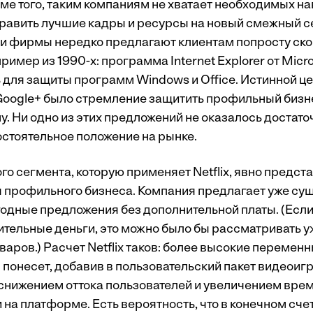
ме того, таким компаниям не хватает необходимых на
авить лучшие кадры и ресурсы на новый смежный се
эти фирмы нередко предлагают клиентам попросту ск
ример из 1990-х: программа Internet Explorer от Micr
 для защиты программ Windows и Office. Истинной ц
Google+ было стремление защитить профильный биз
у. Ни одно из этих предложений не оказалось достато
остоятельное положение на рынке.
о сегмента, которую применяет Netflix, явно предст
 профильного бизнеса. Компания предлагает уже с
одные предложения без дополнительной платы. (Если
ительные деньги, это можно было бы рассматривать у
аров.) Расчет Netflix таков: более высокие переменн
понесет, добавив в пользовательский пакет видеоигр
нижением оттока пользователей и увеличением врем
на платформе. Есть вероятность, что в конечном сче