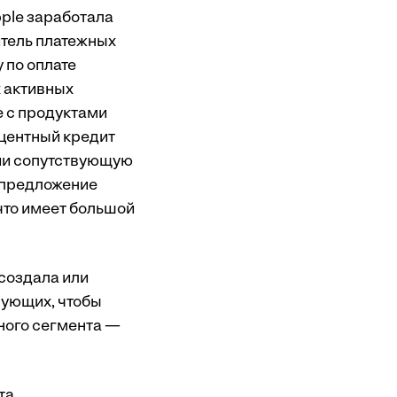
pple заработала
итель платежных
 по оплате
х активных
е с продуктами
оцентный кредит
нии сопутствующую
е предложение
 что имеет большой
 создала или
вующих, чтобы
ного сегмента —
та.