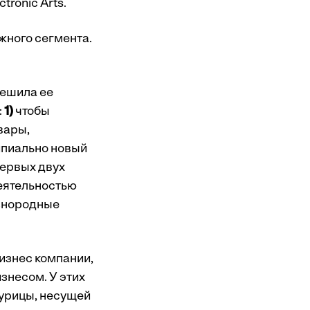
tronic Arts.
жного сегмента.
решила ее
:
1)
чтобы
вары,
ипиально новый
первых двух
деятельностью
азнородные
изнес компании,
знесом. У этих
курицы, несущей