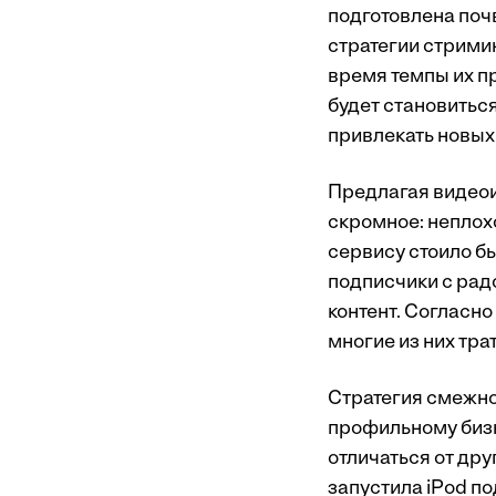
подготовлена поч
стратегии стримин
время темпы их п
будет становитьс
привлекать новых
Предлагая видеоиг
скромное: неплох
сервису стоило бы
подписчики с рад
контент. Согласн
многие из них тра
Стратегия смежно
профильному бизн
отличаться от дру
запустила iPod п