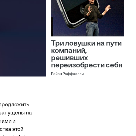
Три ловушки на пути
компаний,
решивших
переизобрести себя
Райан Раффаэлли
 предложить
 запущены на
лами и
ства этой