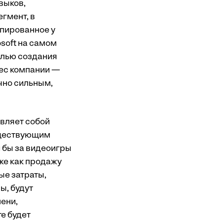
выков,
гмент, в
опированное у
osoft на самом
елью создания
нес компании —
чно сильным,
авляет собой
уществующим
 бы за видеоигры
же как продажу
ые затраты,
ы, будут
ени,
те будет