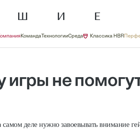
Компания
Команда
Технологии
Среда
Классика HBR
Перфе
 игры не помогут 
а самом деле нужно завоевывать внимание ге