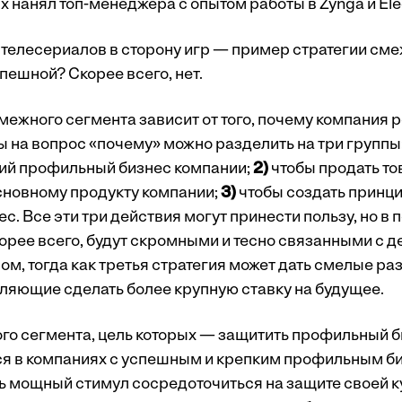
ix нанял топ-менеджера с опытом работы в Zynga и Elec
 телесериалов в сторону игр — пример стратегии сме
спешной? Скорее всего, нет.
межного сегмента зависит от того, почему компания 
ы на вопрос «почему» можно разделить на три группы
ий профильный бизнес компании;
2)
чтобы продать то
новному продукту компании;
3)
чтобы создать принц
. Все эти три действия могут принести пользу, но в 
корее всего, будут скромными и тесно связанными с 
ом, тогда как третья стратегия может дать смелые р
оляющие сделать более крупную ставку на будущее.
го сегмента, цель которых — защитить профильный б
я в компаниях с успешным и крепким профильным би
ь мощный стимул сосредоточиться на защите своей 