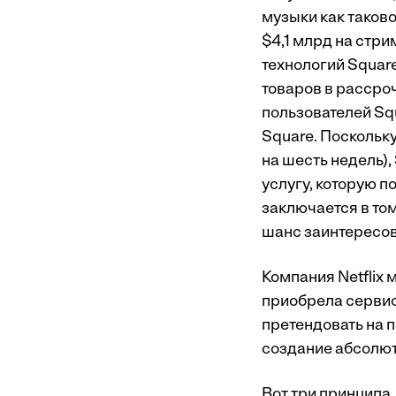
музыки как таков
$4,1 млрд на стр
технологий Square
товаров в рассро
пользователей Sq
Square. Поскольк
на шесть недель)
услугу, которую п
заключается в том
шанс заинтересов
Компания Netflix 
приобрела сервис
претендовать на 
создание абсолютн
Вот три принципа,