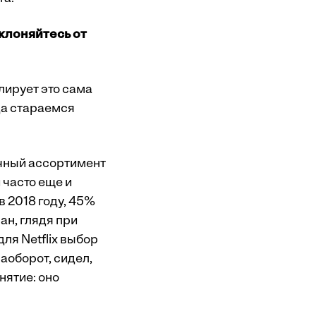
клоняйтесь от
лирует это сама
да стараемся
ечный ассортимент
 часто еще и
в 2018 году, 45%
ан, глядя при
ля Netflix выбор
наоборот, сидел,
нятие: оно