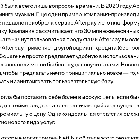
ой была всего лишь вопросом времени. В 2020 году A
иминге музыки. Еще один пример: компания-производ
 недавно приобрела сервис Afterpay и его платформу
чку. Компания рассчитывает, что 30 млн ежемесячны
uare начнут пользоваться продуктами Afterpay вмест
у Afterpay применяет другой вариант кредита (беспр
, Square не просто предлагает удобную в использова
ользователи могли бы без труда получить сами. Ново
, чтобы предлагать нечто принципиально новое — то,
ать и заинтриговать пользовательскую базу.
могла бы поставить себе более высокую цель, если бы
 для геймеров, достаточно отличающийся от сущест
премиальную цену. Однако идеальная стратегия смеж
о нового вида услуг.
 которые могут помочь Netflix добиться этого результа