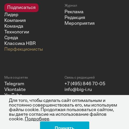
Журнал
Подписаться
Реклама
Лидер
Редакция
Компания
Мероприятия
Команда
Технологии
Среда
Классика HBR
Перфекционисты
Мы в соцсетях
Связь с редакцией
Telegram
+7 (495) 846 70-05
Vkontakte
info@big-i.ru
YouTube
Для того, чтобы сделать сайт оптимальным и
постоянно совершенствовать его, мы используем
файлы cookie. Продолжая пользоваться сайтом,
вы даете согласие на использование файлов
cookie.
Подробнее
.
Политика конфиденциальности
© 2026 ООО "Бизнес Инсайт
Принять
Поделиться
Медиа"