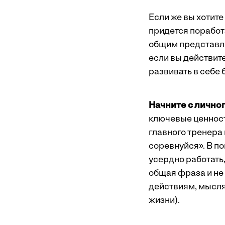
Если же вы хотит
придется поработ
общим представлен
если вы действите
развивать в себе 
Начните с личног
ключевые ценност
главного тренера 
соревнуйся». В п
усердно работать,
общая фраза и не
действиям, мыслям
жизни).