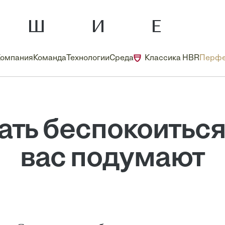
Компания
Команда
Технологии
Среда
Классика HBR
Перфе
ть беспокоиться 
вас подумают