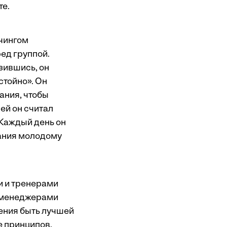
те.
чингом
ред группой.
зившись, он
стойно». Он
ания, чтобы
ей он считал
 Каждый день он
жания молодому
и и тренерами
п-менеджерами
ления быть лучшей
е принципов,