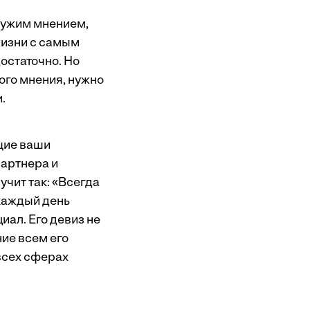
 чужим мнением,
жизни с самым
достаточно. Но
ого мнения, нужно
.
щие ваши
партнера и
учит так: «Всегда
каждый день
иал. Его девиз не
ие всем его
 всех сферах