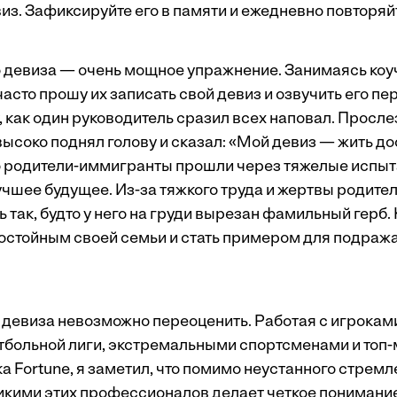
из. Зафиксируйте его в памяти и ежедневно повторяй
 девиза — очень мощное упражнение. Занимаясь коу
часто прошу их записать свой девиз и озвучить его пе
, как один руководитель сразил всех наповал. Просле
ысоко поднял голову и сказал: «Мой девиз — жить до
го родители-иммигранты прошли через тяжелые испыт
чшее будущее. Из-за тяжкого труда и жертвы родител
 так, будто у него на груди вырезан фамильный герб.
остойным своей семьи и стать примером для подра
 девиза невозможно переоценить. Работая с игрокам
тбольной лиги, экстремальными спортсменами и то
а Fortune, я заметил, что помимо неустанного стрем
икими этих профессионалов делает четкое понимани