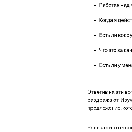
Работая над 
Когда я дейс
Есть ли вокр
Что это за ка
Есть ли у ме
Ответив на эти во
раздражают. Изучи
предложение, кото
Расскажите о черн