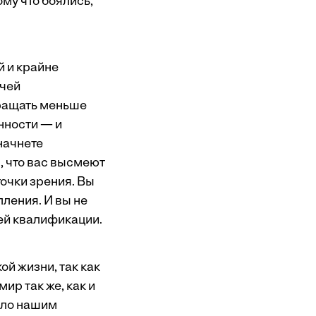
му что боялись,
 и крайне
очей
бращать меньше
енности — и
 начнете
я, что вас высмеют
точки зрения. Вы
пления. И вы не
ей квалификации.
й жизни, так как
ир так же, как и
ало нашим