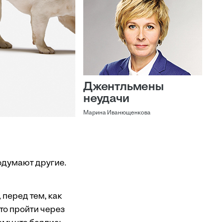
Джентльмены
неудачи
Марина Иванющенкова
подумают другие.
перед тем, как
то пройти через