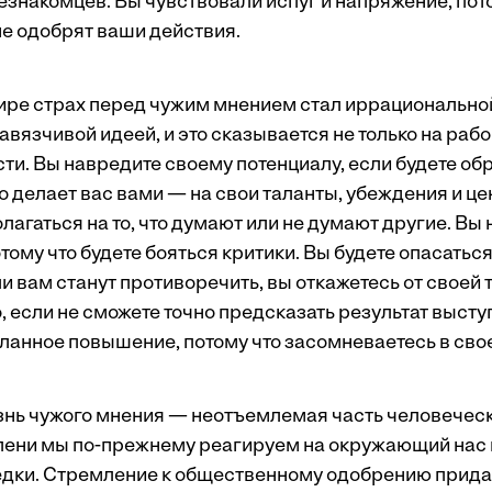
езнакомцев. Вы чувствовали испуг и напряжение, пото
е одобрят ваши действия.
ре страх перед чужим мнением стал иррациональной
вязчивой идеей, и это сказывается не только на раб
ти. Вы навредите своему потенциалу, если будете о
то делает вас вами — на свои таланты, убеждения и ц
лагаться на то, что думают или не думают другие. Вы
тому что будете бояться критики. Вы будете опасатьс
ли вам станут противоречить, вы откажетесь от своей 
, если не сможете точно предсказать результат высту
еланное повышение, потому что засомневаетесь в сво
знь чужого мнения — неотъемлемая часть человеческо
епени мы по-прежнему реагируем на окружающий нас м
едки. Стремление к общественному одобрению прид