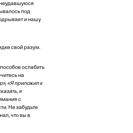
а неудавшуюся
зывалось под
подрывает и нашу
ядке свой разум.
способов ослабить
читесь на
р», «Я приложил к
казать, я
нимания с
ти. Не забудьте
ал, что вы в