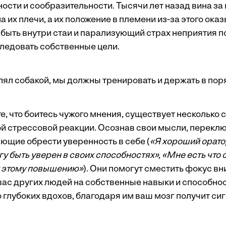
ости и сообразительности. Тысячи лет назад вина з
на их плечи, а их положение в племени из-за этого ока
 быть внутри стаи и парализующий страх неприятия 
ледовать собственные цели.
лял собакой, мы должны тренировать и держать в пор
е, что боитесь чужого мнения, существует несколько 
ой стрессовой реакции. Осознав свои мысли, переклю
ающие обрести уверенность в себе (
«Я хороший орато
гу быть уверен в своих способностях», «Мне есть что с
к этому повышению»
). Они помогут сместить фокус в
вас других людей на собственные навыки и способнос
 глубоких вдохов, благодаря им ваш мозг получит сигн