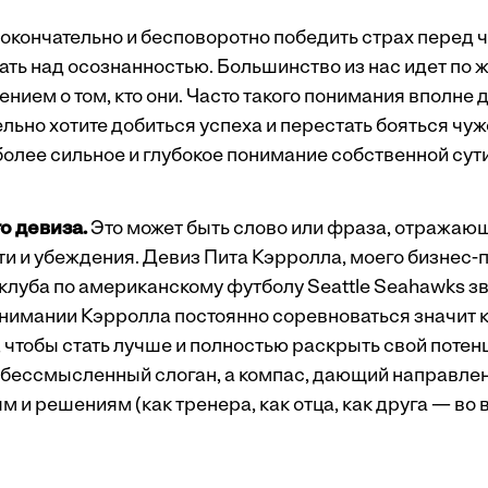
е окончательно и бесповоротно победить страх перед
ать над осознанностью. Большинство из нас идет по 
ием о том, кто они. Часто такого понимания вполне 
льно хотите добиться успеха и перестать бояться чуж
более сильное и глубокое понимание собственной сути
о девиза.
Это может быть слово или фраза, отражаю
и и убеждения. Девиз Пита Кэрролла, моего бизнес-
клуба по американскому футболу Seattle Seahawks зв
онимании Кэрролла постоянно соревноваться значит 
 чтобы стать лучше и полностью раскрыть свой потенц
 бессмысленный слоган, а компас, дающий направлен
 и решениям (как тренера, как отца, как друга — во