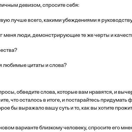
личным девизом, спросите себя:
твую лучше всего, какими убеждениями я руководств
уг меня люди, демонстрирующие те же черты и качест
чества?
ня любимые цитаты и слова?
просы, обведите слова, которые вам нравятся, и вычер
те, что осталось в итоге, и постарайтесь придумать 
рое бы выражало вашу суть и то, как вы хотите прожи
овом варианте близкому человеку, спросите его мнен