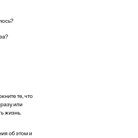
уюсь?
ва?
кните те, что
фразу или
ть жизнь.
ия об этом и