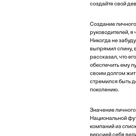
создайте свой дев
Создание личного
руководителей, я 
Никогда не забуду
выпрямил спину, в
рассказал, что е
обеспечить ему лу
своим долгом жить
стремился быть д
поколению.
Значение личного
Национальной фу
компаний из списк
версией себя вел