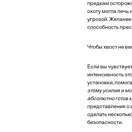
предкам осторожн
охоту могла лечь 
угрозой. Желание
способность прес
Чтобы хвост не ви
Если вы чувствует
интенсивность эт
установки, помог
этому усилия и мо
абсолютно готов 
представления о 
сделать несколько
безопасности.