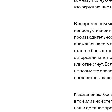
комнату, полную н
что окружающие н
В современном ми
непродуктивной на
производительнос
внимания на то, ч
станете больше по
осторожничать, по
или отвергнут. Ес
не возьмете слово
согласитесь на ж
К сожалению, боя
в той или иной ст
наши древние пр