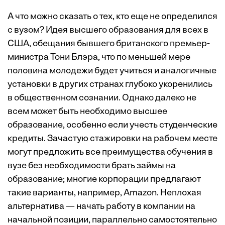
А что можно сказать о тех, кто еще не определился
с вузом? Идея
высшего образования для всех
в
США, обещания бывшего британского премьер-
министра Тони Блэра, что
по меньшей мере
половина молодежи
будет учиться и аналогичные
установки в других странах глубоко укоренились
в общественном сознании. Однако далеко не
всем может быть необходимо высшее
образование, особенно если учесть студенческие
кредиты. Зачастую стажировки на рабочем месте
могут предложить все преимущества обучения в
вузе без необходимости
брать займы на
образование
; многие корпорации предлагают
такие варианты, например,
Amazon
. Неплохая
альтернатива — начать работу в компании на
начальной позиции, параллельно самостоятельно