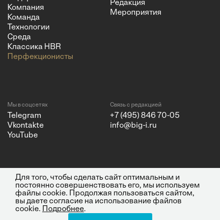
Редакция
Компания
Мероприятия
Команда
Технологии
Среда
Классика HBR
Перфекционисты
Мы в соцсетях
Связь с редакцией
Telegram
+7 (495) 846 70-05
Vkontakte
info@big-i.ru
YouTube
Для того, чтобы сделать сайт оптимальным и
Политика конфиденциальности
© 2026 ООО "Бизнес Инсайт
постоянно совершенствовать его, мы используем
Медиа"
файлы cookie. Продолжая пользоваться сайтом,
ИНН 7720850533 и ОГРН
вы даете согласие на использование файлов
1217700262251.
cookie.
Подробнее
.
Все права защищены.
16+