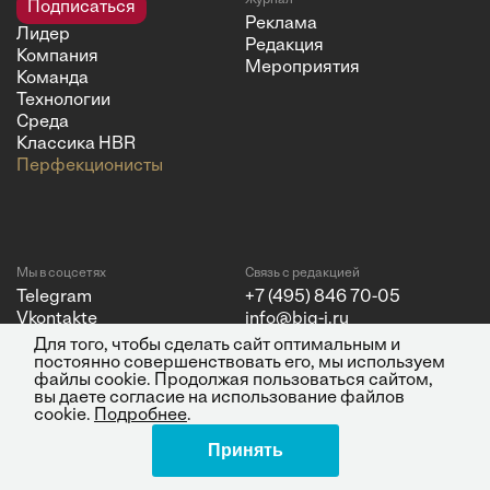
Подписаться
Реклама
Лидер
Редакция
Компания
Мероприятия
Команда
Технологии
Среда
Классика HBR
Перфекционисты
Мы в соцсетях
Связь с редакцией
Telegram
+7 (495) 846 70-05
Vkontakte
info@big-i.ru
YouTube
Для того, чтобы сделать сайт оптимальным и
постоянно совершенствовать его, мы используем
файлы cookie. Продолжая пользоваться сайтом,
вы даете согласие на использование файлов
cookie.
Подробнее
.
Принять
Политика конфиденциальности
© 2026 ООО "Бизнес Инсайт
Поделиться
Медиа"
ИНН 7720850533 и ОГРН