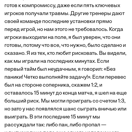
готов к компромиссу, даже если пять ключевых
игроков получали травмы. Другие тренеры дают
своей команде последние установки прямо
перед игрой, но нам этого не требовалось. Когда
игроки выходили на поле, я был уверен, что они
готовы, потому что все, что нужно, было сделано и
сказано. Я из тех, кто любит рисковать. Вы видели,
как мы играли на последних минутах. Если
первый тайм был неудачным, я говорил: «Без
паники! Четко выполняйте задачу!». Если перевес
был на стороне соперника, скажем 1:2, и
оставалось 15 минут до конца матча, я шел на еще
больший риск. Мы могли проиграть со счетом 1:3,
но зато у нас появлялся шанс сыграть вничью или
выиг­рать. В эти последние 15 минут мы
рассуждали так: либо пан, либо пропал —