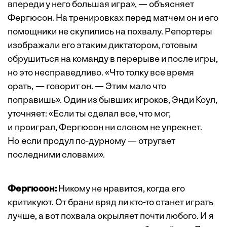
впереди у него большая игра», — объясняет
Фергюсон. На тренировках перед матчем он и его
помощники не скупились на похвалу. Репортеры
изображали его этаким диктатором, готовым
обрушиться на команду в перерыве и после игры,
но это несправедливо. «Что толку все время
орать, — говорит он. — Этим мало что
поправишь». Один из бывших игроков, Энди Коул,
уточняет: «Если ты сделал все, что мог,
и проиграл, Фергюсон ни словом не упрекнет.
Но если продул по-дурному — отругает
последними словами».
Фергюсон:
Никому не нравится, когда его
критикуют. От брани вряд ли кто-то станет играть
лучше, а вот похвала окрыляет почти любого. И я