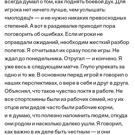
всегда думал о том, как поднять боевой дух. Для
игрока нет ничего лучше, чем услышать:
«молодец!» — и не нужно никаких превосходных
степеней. А вот в раздевалке приходит пора
поговорить об ошибках. Если игроки не
оправдали ожиданий, необходим жесткий разбор
полетов. Я отчитывал их сразу после игры. Не
ждал до понедельника. Отругал — и кончено. Я
уже весь в следующем матче. Глупо упрекать за
одно и то же. В основном перед игрой я говорил о
наших перспективах, о вере в себя и друг в друга.
Объяснял, что такое чувство локтя в работе. Не
все спортсмены были из рабочих семей, но у их
отцов или дедов часто были рабочие корни,
и я думаю, что полезно напомнить людям, откуда
они родом и насколько далеко ушли. Я говорил,
как важно в их деле быть честным — и они