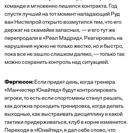
команде и мгновенно лишился контракта. Год
спустя лучший на тот момент нападающий Руд
ван Нистелрой открыто возмутился тем, что его
держат на скамейке запасных, — и его тут же
перепродали в «Реал Мадрид». Реагировать на
нарушения нужно не только жестко, но и быстро,
пока все не зашло слишком далеко, — только так
можно сохранить контроль над ситуацией.
Фергюсон:
Если придет день, когда тренера
«Манчестер Юнайтед» будут контролировать
игроки, то есть если спортсмены станут решать,
как должна проходить тренировка, когда делать
выходные, как выстраивать дисциплину и какой
тактики придерживаться, клуб в корне изменится.
Переходя в «Юнайтед», я дал себе слово, что