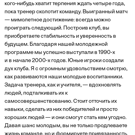
кого-нибудь хватит терпения ждать четыре года,
пока тренер сколотит команду. Выигранный матч
— мимолетное достижение: всегда можно
проиграть следующий. Построив клуб, вы
приобретаете стабильность и уверенность в
будущем. Благодаря нашей молодежной
программе мы успешно выступали в 1990-х
и в начале 2000-х годов. Юные игроки создали
дух клуба. Я с огромным удовольствием смотрю,
как развиваются наши молодые воспитанники.
Задача тренера, как и учителя, — вдохновлять
людей, подталкивать их к
самосовершенствованию. Стоит отточить их
навыки, сделать из них победителей и просто
хороших людей — и они смогут стать кем угодно.
Давая шанс молодым, вы не только продлеваете
жизнь команде, но и формируете привязанность.