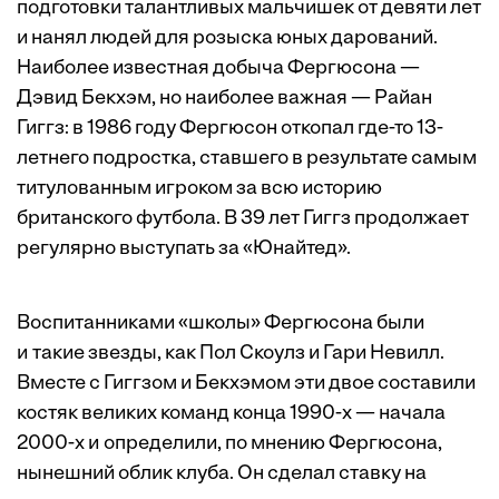
подготовки талантливых мальчишек от девяти лет
и нанял людей для розыска юных дарований.
Наиболее известная добыча Фергюсона —
Дэвид Бекхэм, но наиболее важная — Райан
Гиггз: в 1986 году Фергюсон откопал где-то 13-
летнего подростка, ставшего в результате самым
титулованным игроком за всю историю
британского футбола. В 39 лет Гиггз продолжает
регулярно выступать за «Юнайтед».
Воспитанниками «школы» Фергюсона были
и такие звезды, как Пол Скоулз и Гари Невилл.
Вместе с Гиггзом и Бекхэмом эти двое составили
костяк великих команд конца 1990-х — начала
2000-х и определили, по мнению Фергюсона,
нынешний облик клуба. Он сделал ставку на