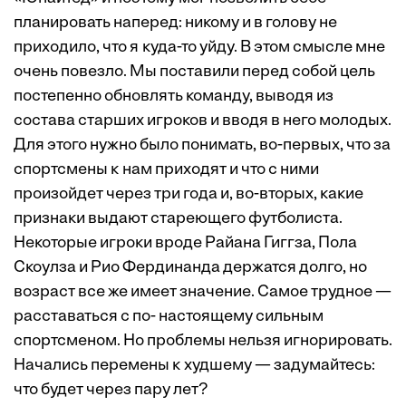
планировать наперед: никому и в голову не
приходило, что я куда-то уйду. В этом смысле мне
очень повезло. Мы поставили перед собой цель
постепенно обновлять команду, выводя из
состава старших игроков и вводя в него молодых.
Для этого нужно было понимать, во-первых, что за
спортсмены к нам приходят и что с ними
произойдет через три года и, во-вторых, какие
признаки выдают стареющего футболиста.
Некоторые игроки вроде Райана Гиггза, Пола
Скоулза и Рио Фердинанда держатся долго, но
возраст все же имеет значение. Самое трудное —
расставаться с по- настоящему сильным
спортсменом. Но проблемы нельзя игнорировать.
Начались перемены к худшему — задумайтесь:
что будет через пару лет?