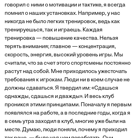
говорил с ними о мотивации и тактике, я всегда
помнил о наших установках. Например, у нас
никогда не было легких тренировок, ведь как
тренируешься, так и играешь. Каждая
тренировка — повышение качества. Нельзя
терять внимания; главное — концентрация,
скорость, энергия, высокий уровень игры. Мы
считали, что за счет этого спортсмены постоянно
растут над собой. Мне приходилось ужесточать
требования к игрокам. Люди ни в коем случае не
должны сдаваться. Я твердил им: «Сдашься
однажды, сдашься и дважды». И весь клуб
проникся этими принципами. Поначалу я первым
появлялся на работе, а в последние годы, когда я
в семь утра заходил в клуб, многие уже были на
месте. Думаю, люди поняли, почему я приходил