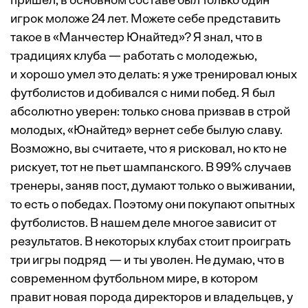
пришел, в основном составе был только один
игрок моложе 24 лет. Можете себе представить
такое в «Манчестер Юнайтед»? Я знал, что в
традициях клуба — работать с молодежью,
и хорошо умел это делать: я уже тренировал юных
футболистов и добивался с ними побед. Я был
абсолютно уверен: только снова призвав в строй
молодых, «Юнайтед» вернет себе былую славу.
Возможно, вы считаете, что я рисковал, но кто не
рискует, тот не пьет шампанского. В 99% случаев
тренеры, заняв пост, думают только о выживании,
то есть о победах. Поэтому они покупают опытных
футболистов. В нашем деле многое зависит от
результатов. В некоторых клубах стоит проиграть
три игры подряд — и ты уволен. Не думаю, что в
современном футбольном мире, в котором
правит новая порода директоров и владельцев, у