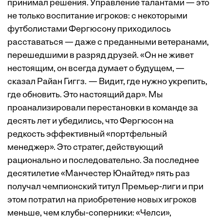
принимал решения. Управление талантами — это
не только воспитание игроков: с некоторыми
футболистами Фергюсону приходилось
расставаться — даже с преданными ветеранами,
перешедшими в разряд друзей. «Он не живет
нестоящим, он всегда думает о будущем, —
сказал Райан ­Гиггз. — Видит, где нужно укрепить,
где обновить. Это настоящий дар». Мы
проанализировали перестановки в команде за
десять лет и убедились, что Фергюсон на
редкость эффективный «портфельный
менеджер». Это стратег, действующий
рационально и последовательно. За последнее
десятилетие «Манчестер Юнайтед» пять раз
получал чемпионский титул Премьер-лиги и при
этом потратил на приобретение новых игроков
меньше, чем клубы-соперники: «Челси»,