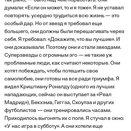
так рано, — было над чем поработать. Они
думали: «Если он может, то и я тоже». Я не уставал
повторять: усердно трудиться всю жизнь — это
особый дар. Но от звезд я требовал еще
большего, они должны были перешагивать через
себя. Я требовал: «Докажите, что вы лучшие». И
они доказывали. Поэтому они и стали звездами.
Суперзвезды с огромным эго — не такие уж
проблемные люди, как считают некоторые. Они
хотят побеждать, чтобы потешить свое
самолюбие, они готовы на все ради триумфа. Я
видел Криштиану Роналду (одного из лучших
нападающих, сейчас он выступает за «Реал
Мадрид»), Бекхэма, Гиггза, Скоулза и других
футболистов — они тренировались часами.
Приходилось выгонять их с поля. Я стучал в окно:
«У нас игра в субботу». А они хотели еще