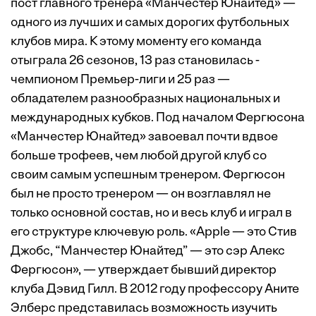
пост главного тренера «Манчестер Юнайтед» —
одного из лучших и самых дорогих футбольных
клубов мира. К этому моменту его команда
отыграла 26 сезонов, 13 раз становилась ­
чемпионом Премьер-лиги и 25 раз —
обладателем разнообразных национальных и
международных кубков. Под началом Фергюсона
«Манчестер Юнайтед» завоевал почти вдвое
больше трофеев, чем любой другой клуб со
своим самым успешным тренером. Фергюсон
был не просто тренером — он возглавлял не
только основной состав, но и весь клуб и играл в
его структуре ключевую роль. «Apple — это Стив
Джобс, “Манчестер Юнайтед” — это сэр Алекс
Фергюсон», — утверждает бывший директор
клуба Дэвид Гилл. В 2012 году профессору Аните
Элберс представилась возможность изучить