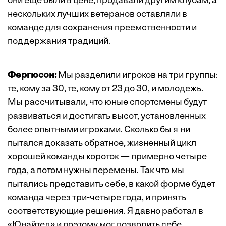
они еще были в цене, продавали другим клубам, а
нескольких лучших ветеранов оставляли в
команде для сохранения преемственности и
поддержания традиций.
Фергюсон:
Мы разделили игроков на три группы:
те, кому за 30, те, кому от 23 до 30, и молодежь.
Мы рассчитывали, что юные спортсмены будут
развиваться и достигать высот, установленных
более опытными игроками. Сколько бы я ни
пытался доказать обратное, жизненный цикл
хорошей команды короток — примерно четыре
года, а потом нужны перемены. Так что мы
пытались представить себе, в какой форме будет
команда через три-четыре года, и принять
соответствующие решения. Я давно работал в
«Юнайтед» и поэтому мог позволить себе