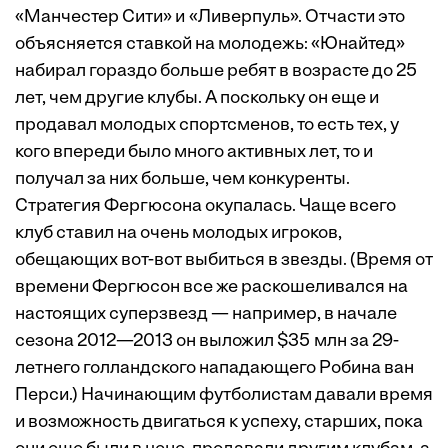
«Манчестер Сити» и «Ливерпуль». Отчасти это
объясняется ставкой на молодежь: «Юнайтед»
набирал гораздо больше ребят в возрасте до 25
лет, чем другие клубы. А поскольку он еще и
продавал молодых спортсменов, то есть тех, у
кого впереди было много активных лет, то и
получал за них больше, чем конкуренты.
Стратегия Фергюсона окупалась. Чаще всего
клуб ставил на очень молодых игроков,
обещающих вот-вот выбиться в звезды. (Время от
времени Фергюсон все же раскошеливался на
настоящих суперзвезд — например, в начале
сезона 2012—2013 он выложил $35 млн за 29-
летнего голландского нападающего Робина ван
Перси.) Начинающим футболистам давали время
и возможность двигаться к успеху, старших, пока