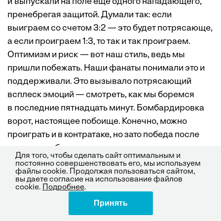
и выпускали на поле еще одного нападающего,
пренебрегая защитой. Думали так: если
выиграем со счетом 3:2 — это будет потрясающе,
а если проиграем 1:3, то так и так проиграем.
Оптимизм и риск — вот наш стиль, ведь мы
пришли побежать. Наши фанаты понимали это и
поддерживали. Это вызывало потрясающий
всплеск эмоций — смотреть, как мы боремся
в последние пятнадцать минут. Бомбардировка
ворот, настоящее побоище. Конечно, можно
проиграть и в контратаке, но зато победа после
того, как ты был на волосок от поражения, дает
Для того, чтобы сделать сайт оптимальным и
фантастическое ощущение. Я думаю, все мои
постоянно совершенствовать его, мы используем
файлы cookie. Продолжая пользоваться сайтом,
команды отличались стойкостью — они никогда
вы даете согласие на использование файлов
cookie.
Подробнее
.
не сдавались. И мне не нужно было их этому учить
— они и так обладали этой потрясающей чертой, и
Принять
Поделиться
то, что иногда удавалось сделать на последнем