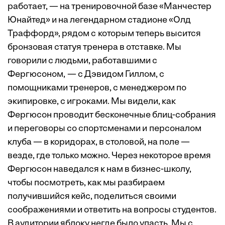
работает, — на тренировочной базе «Манчестер
Юнайтед» и на легендарном стадионе «Олд
Траффорд», рядом с которым теперь высится
бронзовая статуя тренера в отставке. Мы
говорили с людьми, работавшими с
Фергюсоном, — с Дэвидом Гиллом, c
помощниками тренеров, c менеджером по
экипировке, с игроками. Мы видели, как
Фергюсон проводит бесконечные блиц-собрания
и переговоры со спортсменами и персоналом
клуба — в коридорах, в столовой, на поле —
везде, где только можно. Через некоторое время
Фергюсон наведался к нам в бизнес-школу,
чтобы посмотреть, как мы разбираем
получившийся кейс, поделиться своими
соображениями и ответить на вопросы студентов.
В аудитории яблоку негде было упасть. Мы с