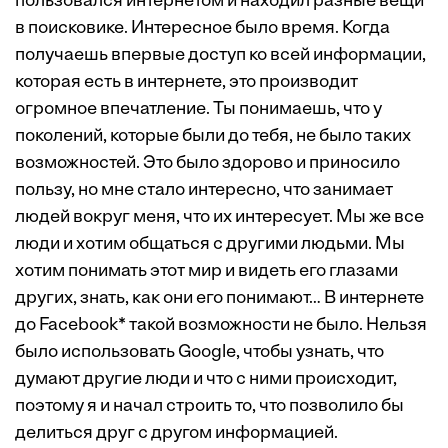
пользовался интернетом и находил разные вещи
в поисковике. Интересное было время. Когда
получаешь впервые доступ ко всей информации,
которая есть в интернете, это производит
огромное впечатление. Ты понимаешь, что у
поколений, которые были до тебя, не было таких
возможностей. Это было здорово и приносило
пользу, но мне стало интересно, что занимает
людей вокруг меня, что их интересует. Мы же все
люди и хотим общаться с другими людьми. Мы
хотим понимать этот мир и видеть его глазами
других, знать, как они его понимают… В интернете
до Facebook* такой возможности не было. Нельзя
было использовать Google, чтобы узнать, что
думают другие люди и что с ними происходит,
поэтому я и начал строить то, что позволило бы
делиться друг с другом информацией.