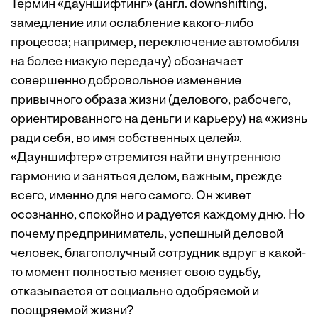
Термин «дауншифтинг» (англ. downshifting,
замедление или ослабление какого-либо
процесса; например, переключение автомобиля
на более низкую передачу) обозначает
совершенно добровольное изменение
привычного образа жизни (делового, рабочего,
ориентированного на деньги и карьеру) на «жизнь
ради себя, во имя собственных целей».
«Дауншифтер» стремится найти внутреннюю
гармонию и заняться делом, важным, прежде
всего, именно для него самого. Он живет
осознанно, спокойно и радуется каждому дню. Но
почему предприниматель, успешный деловой
человек, благополучный сотрудник вдруг в какой-
то момент полностью меняет свою судьбу,
отказывается от социально одобряемой и
поощряемой жизни?