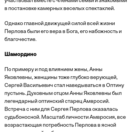
участвовал вместе с членами семьи и знакомыми
в постановке камерных веселых спектаклей.
Однако главной движущей силой всей жизни
Перлова были его вера в Бога, его набожность и
благочестие.
Шамордино
По примеру и под влиянием жены, Анны
Яковлевны, женщины тоже глубоко верующей,
Сергей Васильевич стал наведываться в Оптину
пустынь. Духовным отцом Анны Яковлевны был
легендарный оптинский старец Амвросий.
Встреча с ним для Сергея Перлова оказалась
судьбоносной. Масштаб личности Амвросия, все
возрастающая потребность Перлова в ясной