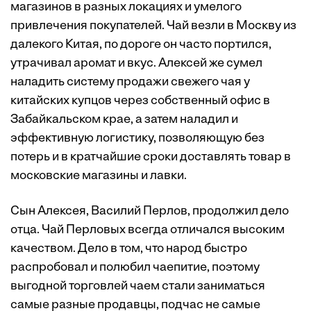
магазинов в разных локациях и умелого
привлечения покупателей. Чай везли в Москву из
далекого Китая, по дороге он часто портился,
утрачивал аромат и вкус. Алексей же сумел
наладить систему продажи свежего чая у
китайских купцов через собственный офис в
Забайкальском крае, а затем наладил и
эффективную логистику, позволяющую без
потерь и в кратчайшие сроки доставлять товар в
московские магазины и лавки.
Сын Алексея, Василий Перлов, продолжил дело
отца. Чай Перловых всегда отличался высоким
качеством. Дело в том, что народ быстро
распробовал и полюбил чаепитие, поэтому
выгодной торговлей чаем стали заниматься
самые разные продавцы, подчас не самые