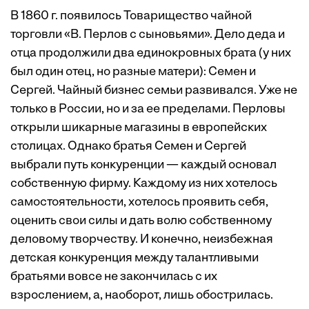
В 1860 г. появилось Товарищество чайной
торговли «В. Перлов с сыновьями». Дело деда и
отца продолжили два единокровных брата (у них
был один отец, но разные матери): Семен и
Сергей. Чайный бизнес семьи развивался. Уже не
только в России, но и за ее пределами. Перловы
открыли шикарные магазины в европейских
столицах. Однако братья Семен и Сергей
выбрали путь конкуренции — каждый основал
собственную фирму. Каждому из них хотелось
самостоятельности, хотелось проявить себя,
оценить свои силы и дать волю собственному
деловому творчеству. И конечно, неизбежная
детская конкуренция между талантливыми
братьями вовсе не закончилась с их
взрослением, а, наоборот, лишь обострилась.