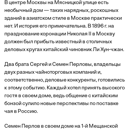
В центре Москвы на Мясницкой улице есть
необычный дом — таких нарядных, роскошных
зданий в азиатском стиле в Москве практически
нет. И история его примечательна. В 1896 г. на
празднование коронации Николая II в Москву
должен был прибыть известный в столичных
деловых кругах китайский чиновник Ли Хун-чжан.
Два брата Сергей и Семен Перловы, владельцы
двух разных чайноторговых компаний и,
соответственно, деловые конкуренты, готовились
к этому событию. Каждый хотел принять высокого
гостя в своем доме, ведь общение с китайским
бонзой сулило новые перспективы по поставке
чая в Россию.
Семен Перлов в своем доме на 1-й Мещанской