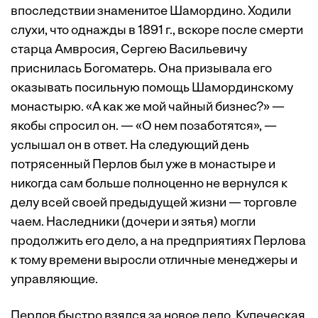
впоследствии знаменитое Шамордино. Ходили
слухи, что однажды в 1891 г., вскоре после смерти
старца Амвросия, Сергею Васильевичу
приснилась Богоматерь. Она призывала его
оказывать посильную помощь Шамординскому
монастырю. «А как же мой чайный бизнес?» —
якобы спросил он. — «О нем позаботятся», —
услышал он в ответ. На следующий день
потрясенный Перлов был уже в монастыре и
никогда сам больше полноценно не вернулся к
делу всей своей предыдущей жизни — торговле
чаем. Наследники (дочери и зятья) могли
продолжить его дело, а на предприятиях Перлова
к тому времени выросли отличные менеджеры и
управляющие.
Перлов быстро взялся за новое дело. Купеческая