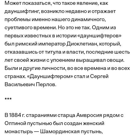
Может показаться, что такое явление, как
дауншифтинг, возникло недавно и отражает
проблемы именно нашего динамичного,
суетливого времени. Но это не так. Одним из
первых известных в истории «дауншифтеров»
был римский император Диоклетиан, который,
отказавшись от титула и власти, последние шесть
лет своей жизни с упоением выращивал овощи.
Были и другие личности, во все времена и во всех
странах. «Дауншифтером» стал и Сергей
Васильевич Перлов.
***
В 1884 г. стараниями старца Амвросия рядом с
Оптиной пустынью был создан женский
монастырь — Шамординская пустынь,