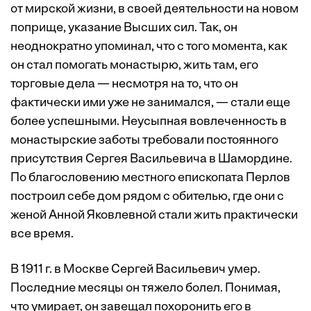
от мирской жизни, в своей деятельности на новом
поприще, указание Высших сил. Так, он
неоднократно упоминал, что с того момента, как
он стал помогать монастырю, жить там, его
торговые дела — несмотря на то, что он
фактически ими уже не занимался, — стали еще
более успешными. Неусыпная вовлеченность в
монастырские заботы требовали постоянного
присутствия Сергея Васильевича в Шамордине.
По благословению местного епископата Перлов
построил себе дом рядом с обителью, где они с
женой Анной Яковлевной стали жить практически
все время.
В 1911 г. в Москве Сергей Васильевич умер.
Последние месяцы он тяжело болел. Понимая,
что умирает, он завещал похоронить его в