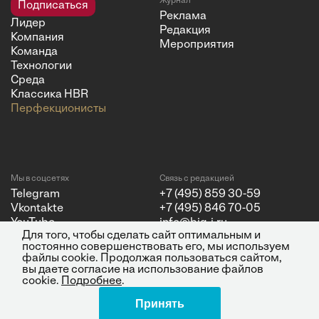
Журнал
Подписаться
Реклама
Лидер
Редакция
Компания
Мероприятия
Команда
Технологии
Среда
Классика HBR
Перфекционисты
Мы в соцсетях
Связь с редакцией
Telegram
+7 (495) 859 30-59
Vkontakte
+7 (495) 846 70-05
YouTube
info@big-i.ru
Для того, чтобы сделать сайт оптимальным и
постоянно совершенствовать его, мы используем
файлы cookie. Продолжая пользоваться сайтом,
вы даете согласие на использование файлов
cookie.
Подробнее
.
Политика конфиденциальности
© 2026 ООО "Бизнес Инсайт
Принять
Поделиться
Медиа"
ИНН 7720850533 и ОГРН