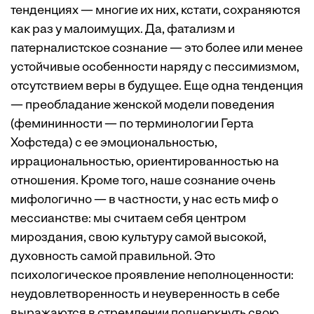
тенденциях — многие их них, кстати, сохраняются
как раз у малоимущих. Да, фатализм и
патерналистское сознание — это более или менее
устойчивые особенности наряду с пессимизмом,
отсутствием веры в будущее. Еще одна тенденция
— преобладание женской модели поведения
(фемининности — по терминологии Герта
Хофстеда) с ее эмоциональностью,
иррациональностью, ориентированностью на
отношения. Кроме того, наше сознание очень
мифологично — в частности, у нас есть миф о
мессианстве: мы считаем себя центром
мироздания, свою культуру самой высокой,
духовность самой правильной. Это
психологическое проявление неполноценности:
неудовлетворенность и неуверенность в себе
выражаются в стремлении подчеркнуть свою