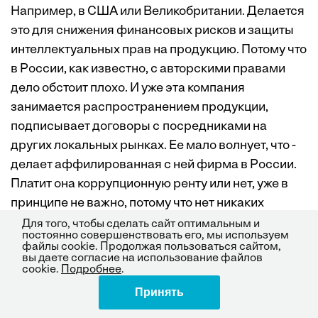
Например, в США или Великобритании. Делается
это для снижения финансовых рисков и защиты
интеллектуальных прав на продукцию. Потому что
в России, как известно, с авторскими правами
дело обстоит плохо. И уже эта компания
занимается распространением продукции,
подписывает договоры с посредниками на
других локальных рынках. Ее мало волнует, что ­
делает аффилированная с ней фирма в России.
Платит она коррупционную ренту или нет, уже в
принципе не важно, потому что нет никаких
взаимных обязательств в отношении коррупции.
Для того, чтобы сделать сайт оптимальным и
постоянно совершенствовать его, мы используем
Поэтому в принципе я бы советовал Игорю
файлы cookie. Продолжая пользоваться сайтом,
вы даете согласие на использование файлов
Усиевичу брать пример с других компаний
cookie.
Подробнее
.
и продавать программное обеспечение в США
Принять
Поделиться
через иностранные юрисдикции в