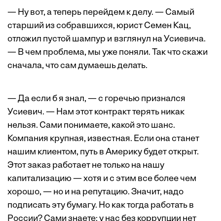
— Ну вот, а теперь перейдем к делу. — Самый
старший из собравшихся, юрист Семен Кац,
отложил пустой шампур и взглянул на Усиевича.
— В чем проб­лема, мы уже поняли. Так что скажи
сначала, что сам думаешь делать.
— Да если б я знал, — с горечью признался
Усиевич. — Нам этот контракт терять никак
нельзя. Сами понимаете, какой это шанс.
Компания крупная, известная. Если она станет
нашим клиентом, путь в Америку будет открыт.
Этот заказ работает не только на нашу
капитализацию — хотя и с этим все более чем
хорошо, — но и на репутацию. Значит, надо
подписать эту бумагу. Но как тогда работать в
России? Сами знаете: у нас без коррупции нет