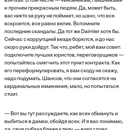
взятках. В том числе — чиновникам, гаишниками
и прочим прекрасным людям. Да, может быть,
вас никто за руку не поймает, но шанс, что все
вскроется, все равно велик. Вспомните
последние скандалы. Да тот же Daimler хотя бы.
Сейчас с коррупцией везде борются, и до нас
скоро руки дойдут. Так что, ребят, мой вам совет:
подключите лучших юрис­тов, переговорщиков —
попытайтесь смягчить этот пункт контракта. Как
его переформулировать, я вам сходу не скажу,
надо подумать. Шансов, что они согласятся на
кардинальные изменения, мало, но попытаться
стоит.
— Вот вы тут рассуждаете, как всех обмануть и
выбиться в дамки, обойдя всех. И я вас понимаю,
да, своя рубаха ближе к телу, — взял слово