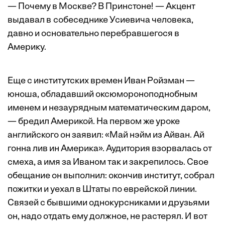
— Почему в Москве? В Принстоне! — Акцент
выдавал в собеседнике Усиевича человека,
давно и основательно перебравшегося в
Америку.
Еще с институтских времен Иван Ройзман —
юноша, обладавший оксюмороноподнобным
именем и незаурядным математическим даром,
— бредил Америкой. На первом же уроке
английского он заявил: «Май нэйм из Айван. Ай
гонна лив ин Америка». Аудитория взорвалась от
смеха, а имя за Иваном так и закрепилось. Свое
обещание он выполнил: окончив институт, собрал
пожитки и уехал в Штаты по еврейской линии.
Связей с бывшими однокурсниками и друзьями
он, надо отдать ему должное, не растерял. И вот