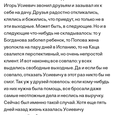
Игорь Усиевич звонил друзьям и зазывал их к
себе на дачу. Друзья радостно откликались,
клялись и божились, что приедут, но только не в
эти выходные. Может быть, в следующие. Но и в
следующие что-нибудь не складывалось: то у
Богданова заболел ребенок, то Попова жена
уволокла на пару дней в Испанию, то на Каца
свалился перспективный, но очень непростой
клиент. И вот наконец все совпало: у всех
выдались свободные выходные. Да и если бы не
совпало, отказать Усиевичу в этот раз никто бы не
смог. Так уж у друзей повелось: если кому-нибудь
из них нужна была помощь, все бросали даже
самые неотложные дела и неслись на выручку.
Сейчас был именно такой случай. Хотя еще пять
дней назад жизнь казалась Усиевичу