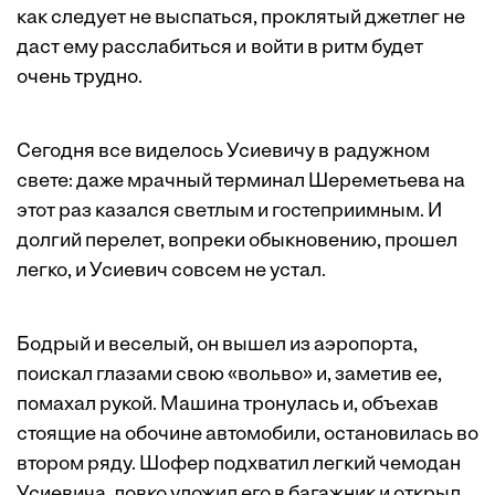
как следует не выспаться, проклятый джетлег не
даст ему расслабиться и вой­ти в ритм будет
очень трудно.
Сегодня все виделось Усиевичу в радужном
свете: даже мрачный терминал Шереметьева на
этот раз казался светлым и гостеприимным. И
долгий перелет, вопреки обыкновению, прошел
легко, и Усиевич совсем не устал.
Бодрый и веселый, он вышел из аэропорта,
поискал глазами свою «вольво» и, заметив ее,
помахал рукой. Машина тронулась и, объехав
стоящие на обочине автомобили, остановилась во
втором ряду. Шофер подхватил легкий чемодан
Усиевича, ловко уложил его в багажник и открыл