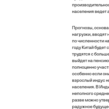
производительност
населения ведет а
Прогнозы, основ
нагрузки, вводят
по численности н
году Китай будет 
трудятся с больш
выйдет на пенсию 
полноценно участ
особенно если он
взрослый индус ни
населения. В Инд
неполного среднег
разве можно утве
радужное будуще