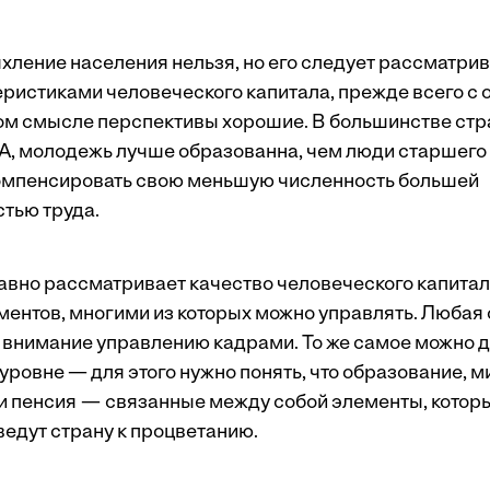
хление населения нельзя, но его следует рассматрив
еристиками человеческого капитала, прежде всего с
том смысле перспективы хорошие. В большинстве стра
 молодежь лучше образованна, чем люди старшего в
компенсировать свою меньшую численность большей
тью труда.
авно рассматривает качество человеческого капитал
ментов, многими из которых можно управлять. Любая
 внимание управлению кадрами. То же самое можно д
ровне — для этого нужно понять, что образование, м
 и пенсия — связанные между собой элементы, котор
ведут страну к процветанию.