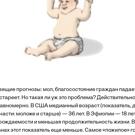
ещие прогнозы: мол, благосостояние граждан падает 
тареет. Но такая ли уж это проблема? Действительно
равномерно. В США медианный возраст (показатель,
части: моложе и старше) — 36 лет. В Эфиопии — 18 лет
рождаемости и меньшая продолжительность жизни. В
нах этот показатель еще меньше. Самое «пожилое» 