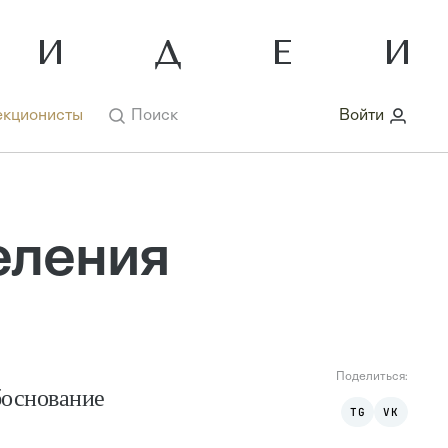
кционисты
Поиск
Войти
еления
Поделиться:
боснование
TG
VK