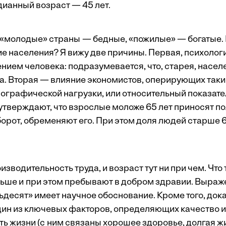
дианный возраст — 45 лет.
 «молодые» страны — бедные, «пожилые» — богатые.
ние населения? Я вижу две причины. Первая, психоло
нием человека: подразумевается, что, старея, насел
ма. Вторая — влияние экономистов, оперирующих таки
графической нагрузки, или относительный показате
утверждают, что взрослые моложе 65 лет приносят по
орот, обременяют его. При этом доля людей старше 
изводительность труда, и возраст тут ни при чем. Что 
ьше и при этом пребывают в добром здравии. Выра
десят» имеет научное обоснование. Кроме того, дока
ин из ключевых факторов, определяющих качество и
ь жизни (с ним связаны хорошее здоровье, долгая ж