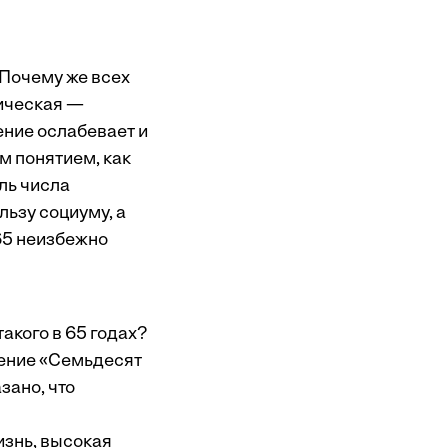
 Почему же всех
гическая —
ение ослабевает и
м понятием, как
ль числа
льзу социуму, а
65 неизбежно
такого в 65 годах?
жение «Семьдесят
зано, что
изнь, высокая