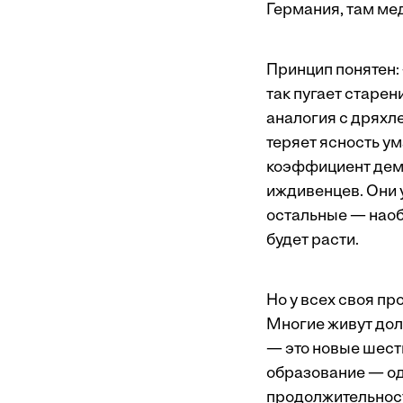
Германия, там ме
Принцип понятен:
так пугает старе
аналогия с дряхле
теряет ясность у
коэффициент демо
иждивенцев. Они 
остальные — наоб
будет расти.
Но у всех своя про
Многие живут дол
— это новые шесть
образование — од
продолжительност