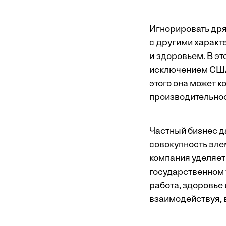
Игнорировать дря
с другими характ
и здоровьем. В э
исключением США,
этого она может 
производительнос
Частный бизнес д
совокупность эле
компания уделяет
государственном у
работа, здоровье
взаимодействуя, 