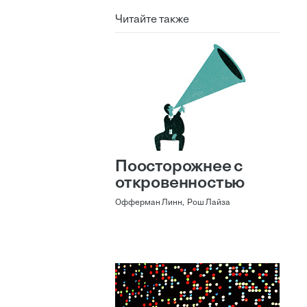
Читайте также
Поосторожнее с
откровенностью
Офферман Линн, Рош Лайза