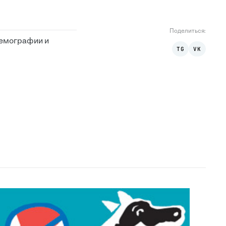
Поделиться
:
демографии и
TG
VK