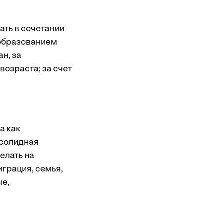
ать в сочетании
 образованием
н, за
озраста; за счет
а как
 солидная
елать на
играция, семья,
ые,