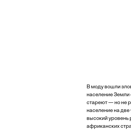
В моду вошли злов
население Земли с
стареют — но не 
население на две 
высокий уровень 
африканских стра