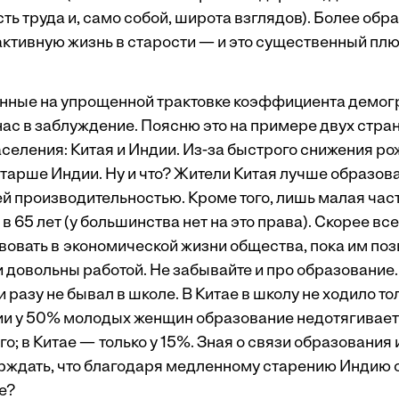
ь труда и, само собой, широта взглядов). Более обр
ктивную жизнь в старости — и это существенный плюс
анные на упрощенной трактовке коэффициента демо
 нас в заблуждение. Поясню это на примере двух стр
аселения: Китая и Индии. Из-за быстрого снижения р
старше Индии. Ну и что? Жители Китая лучше образов
ей производительностью. Кроме того, лишь малая час
в 65 лет (у большинства нет на это права). Скорее все
вовать в экономической жизни общества, пока им поз
и довольны работой. Не забывайте и про образование
 разу не бывал в школе. В Китае в школу не ходило т
ии у 50% молодых женщин образование недотягивает
о; в Китае — только у 15%. Зная о связи образования 
рждать, что благодаря медленному старению Индию 
е?