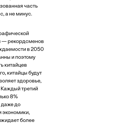
азованная часть
, а не минус.
графической
ан — рекордсменов
ождаемости в 2050
анны и поэтому
ть китайцев
го, китайцы будут
воляет здоровье,
. Каждый третий
олько 8%
 даже до
и экономики,
ожидает более