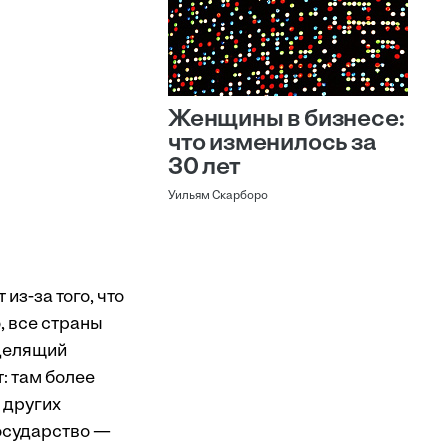
Женщины в бизнесе:
что изменилось за
30 лет
Уильям Скарборо
из-за того, что
, все страны
 делящий
: там более
 других
государство —