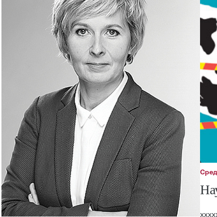
Сре
На
хххх