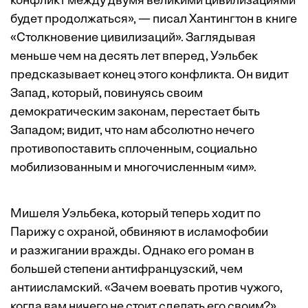
конфликт между двумя великими цивилизациями
будет продолжаться», — писал Хантингтон в книге
«Столкновение цивилизаций». Заглядывая
меньше чем на десять лет вперед, Уэльбек
предсказывает конец этого конфликта. Он видит
Запад, который, повинуясь своим
демократическим законам, перестает быть
Западом; видит, что нам абсолютно нечего
противопоставить сплоченным, социально
мобилизованным и многочисленным «им».
Мишеля Уэльбека, который теперь ходит по
Парижу с охраной, обвиняют в исламофобии
и разжигании вражды. Однако его роман в
большей степени антифранцузский, чем
антиисламский. «Зачем воевать против чужого,
когда вам ничего не стоит сделать его своим?».