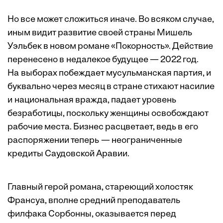
Но все может сложиться иначе. Во всяком случае,
иным видит развитие своей страны Мишель
Уэльбек в новом романе «Покорность». Действие
перенесено в недалекое будущее — 2022 год.
На выборах побеждает мусульманская партия, и
буквально через месяц в стране стихают насилие
и национальная вражда, падает уровень
безработицы, поскольку женщины освобождают
рабочие места. Бизнес расцветает, ведь в его
распоряжении теперь — ­неограниченные
кредиты Саудовской Аравии.
Главный герой романа, стареющий холостяк
Франсуа, вполне средний преподаватель
филфака Сорбонны, оказывается перед