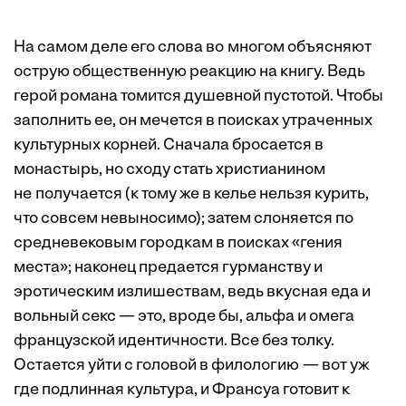
На самом деле его слова во многом объясняют
острую общественную реакцию на книгу. Ведь
герой романа томится душевной пустотой. Чтобы
заполнить ее, он мечется в поисках утраченных
культурных корней. Сначала бросается в
монастырь, но сходу стать христианином
не получается (к тому же в келье нельзя курить,
что совсем невыносимо); затем слоняется по
средневековым городкам в поисках «гения
места»; наконец предается гурманству и
эротическим излишествам, ведь вкусная еда и
вольный секс — это, вроде бы, альфа и омега
французской идентичности. Все без толку.
Остается уйти с головой в филологию — вот уж
где подлинная культура, и Франсуа готовит к