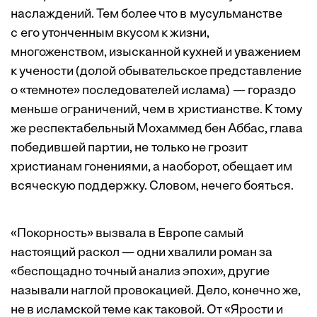
наслаждений. Тем более что в мусульманстве
с его утонченным вкусом к жизни,
многоженством, изысканной кухней и уважением
к учености (долой обывательское представление
о «темноте» последователей ислама) — гораздо
меньше ограничений, чем в христианстве. К тому
же респектабельный Мохаммед бен Аббас, глава
победившей партии, не только не грозит
христианам гонениями, а наоборот, обещает им
всяческую поддержку. Словом, нечего бояться.
«Покорность» вызвала в Европе самый
настоящий раскол — одни хвалили роман за
«беспощадно точный анализ эпохи», другие
называли наглой провокацией. Дело, конечно же,
не в исламской теме как таковой. От «Ярости и