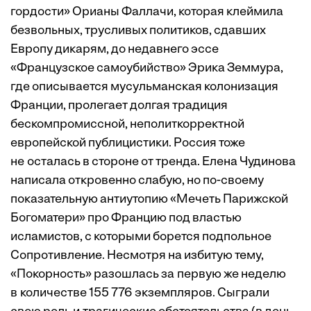
гордости» Орианы Фаллачи, которая клеймила
безвольных, трусливых политиков, сдавших
Европу дикарям, до недавнего эссе
«Французское самоубийство» Эрика Земмура,
где описывается мусульманская колонизация
Франции, пролегает долгая традиция
бескомпромиссной, неполиткорректной
европейской публицистики. Россия тоже
не осталась в стороне от тренда. Елена Чудинова
написала откровенно слабую, но по-своему
показательную антиутопию «Мечеть Парижской
Богоматери» про Францию под властью
исламистов, с которыми борется подпольное
Сопротивление. Несмотря на избитую тему,
«Покорность» разошлась за первую же неделю
в количестве 155 776 экземпляров. Сыграли