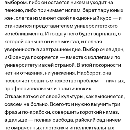
выбором: либо он остается никем и уходит на
пенсию, либо принимает ислам, берет пару юных
жен, слегка изменяет свой лекционный курс — и
становится представителем университетского
истеблишмента. И тогда у него будет зарплата, о
которой раньше он и не мечтал, и полная
уверенность в завтрашнем дне. Выбор очевиден,
и Франсуа покоряется — вместе с коллегами по
университету и всей страной. В этой покорности
нет ни отчаяния, ни унижения. Наоборот, она
позволяет решить множество проблем — личных,
профессиональных и политических.
Отказываться от своей культуры, как выясняется,
совсем не больно. Всего-то и нужно выучить три
фразы по-арабски, совершить короткий намаз,
а дальше — полная свобода, райский сад ничем
не омраченных плотских и интеллектуальных