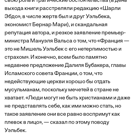
свою роль и трагические ­обстоятельства (в день
выхода книги расстреляли редакцию «Шарли
Эбдо», в числе жертв был и друг Уэльбека,
экономист Бернар Мари), и скандальная
репутация автора, и резкое заявление премьер-
министра Мануэля Вальса о том, что «Франция —
это не Мишель Уэльбек с его нетерпимостью и
страхом». И конечно, всем было памятно
недавнее предложение Далиля Бубакера, главы
Исламского совета Франции, о том, что
недействующие церкви хорошо бы отдать
мусульманам, поскольку мечетей в стране не
хватает. «Люди могут не быть христианами и даже
не представлять себе, как ими можно стать, но
такое заявление они все равно воспримут как
плевок в лицо», — сказал по этому поводу
Уэльбек.