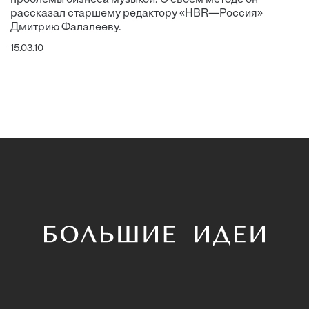
рассказал старшему редактору «HBR—Россия»
Дмитрию Фалалееву.
15.03.10