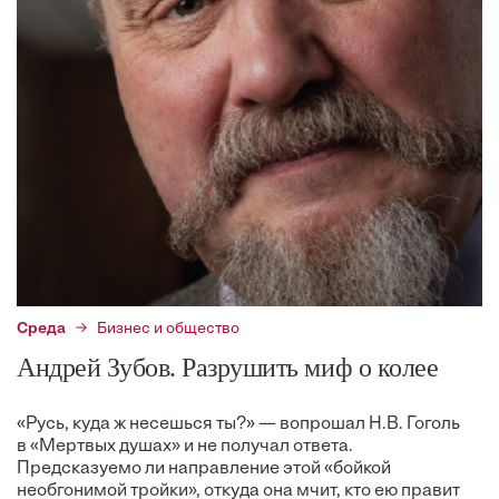
Среда
Бизнес и общество
Андрей Зубов. Разрушить миф о колее
«Русь, куда ж несешься ты?» — вопрошал Н.В. Гоголь
в «Мертвых душах» и не получал ответа.
Предсказуемо ли направление этой «бойкой
необгонимой тройки», откуда она мчит, кто ею правит