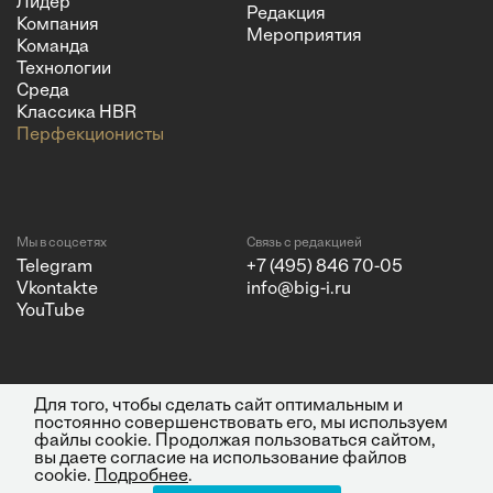
Лидер
Редакция
Компания
Мероприятия
Команда
Технологии
Среда
Классика HBR
Перфекционисты
Мы в соцсетях
Связь с редакцией
Telegram
+7 (495) 846 70-05
Vkontakte
info@big-i.ru
YouTube
Для того, чтобы сделать сайт оптимальным и
Политика конфиденциальности
© 2026 ООО "Бизнес Инсайт
постоянно совершенствовать его, мы используем
Медиа"
файлы cookie. Продолжая пользоваться сайтом,
ИНН 7720850533 и ОГРН
вы даете согласие на использование файлов
1217700262251.
cookie.
Подробнее
.
Все права защищены.
16+