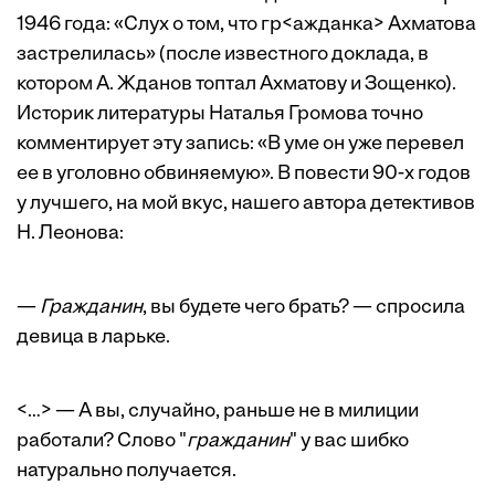
1946 года: «Слух о том, что гр<ажданка> Ахматова
застрелилась» (после известного доклада, в
котором А. Жданов топтал Ахматову и Зощенко).
Историк литературы Наталья Громова точно
комментирует эту запись: «В уме он уже перевел
ее в уголовно обвиняемую». В повести 90-х годов
у лучшего, на мой вкус, нашего автора детективов
Н. Леонова:
—
Гражданин
, вы будете чего брать? — спросила
девица в ларьке.
<…> — А вы, случайно, раньше не в милиции
работали? Слово "
гражданин
" у вас шибко
натурально получается.