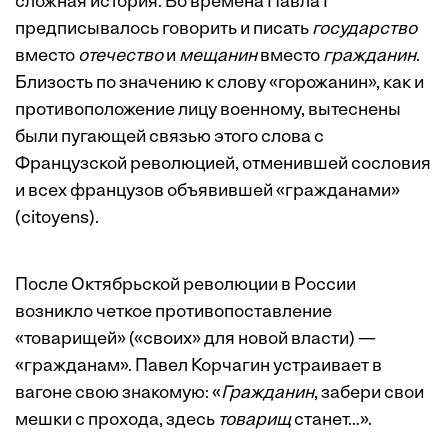
сложная история. Во времена Павла I
предписывалось говорить и писать
государство
вместо
отечество
и
мещанин
вместо
гражданин
.
Близость по значению к слову «горожанин», как и
противоположение лицу военному, вытеснены
были пугающей связью этого слова с
Французской революцией, отменившей сословия
и всех французов объявившей «гражданами»
(citoyens).
После Октябрьской революции в России
возникло четкое противопоставление
«товарищей» («своих» для новой власти) —
«гражданам». Павел Корчагин устраивает в
вагоне свою знакомую: «
Гражданин
, забери свои
мешки с прохода, здесь
товарищ
станет…».