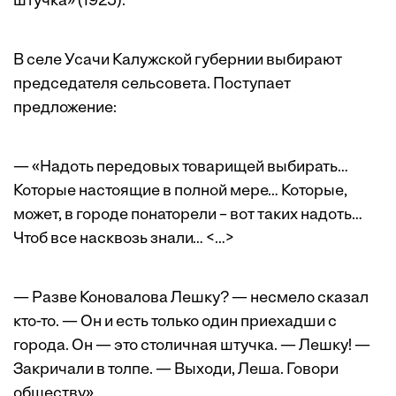
штучка» (1925).
В селе Усачи Калужской губернии выбирают
председателя сельсовета. Поступает
предложение:
— «Надоть передовых товарищей выбирать…
Которые настоящие в полной мере… Которые,
может, в городе понаторели – вот таких надоть…
Чтоб все насквозь знали… <…>
— Разве Коновалова Лешку? — несмело сказал
кто-то. — Он и есть только один приехадши с
города. Он — это столичная штучка. — Лешку! —
Закричали в толпе. — Выходи, Леша. Говори
обществу».