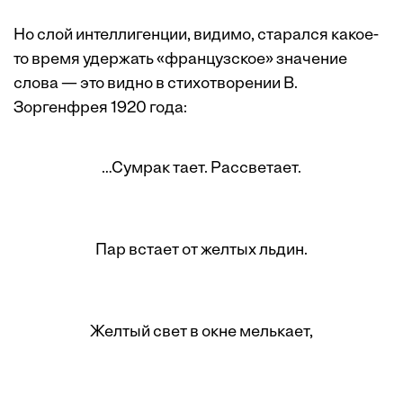
Но слой интеллигенции, видимо, старался какое-
то время удержать «французское» значение
слова — это видно в стихотворении В.
Зоргенфрея 1920 года:
…Сумрак тает. Рассветает.
Пар встает от желтых льдин.
Желтый свет в окне мелькает,