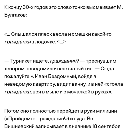
К концу 30-х годов это слово тонко высмеивает М.
Булгаков:
«… Слышался плеск весла и смешки какой-то
гражданки
в лодочке. <…>
— Турникет ищете,
гражданин
? — треснувшим
тенором осведомился клетчатый тип. — Сюда
пожалуйте!». Иван Бездомный, войдя в
неведомую квартиру, видит ванну, и в ней «стояла
гражданка
, вся в мыле и с мочалкой в руках».
Потом оно полностью перейдет в руки милиции
(«Пройдемте, гражданин!») и суда. Вс.
Вишневский записывает в дневнике 18 сентября