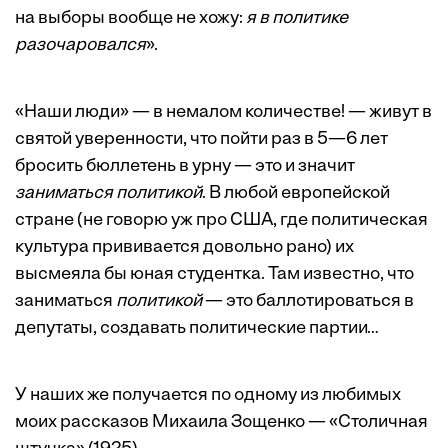
на выборы вообще не хожу:
я в политике
разочаровался
».
«Наши люди» — в немалом количестве! — живут в
святой уверенности, что пойти раз в 5—6 лет
бросить бюллетень в урну — это и значит
заниматься политикой
. В любой европейской
стране (не говорю уж про США, где политическая
культура прививается довольно рано) их
высмеяла бы юная студентка. Там известно, что
заниматься
политикой
— это баллотироваться в
депутаты, создавать политические партии…
У наших же получается по одному из любимых
моих рассказов Михаила Зощенко — «Столичная