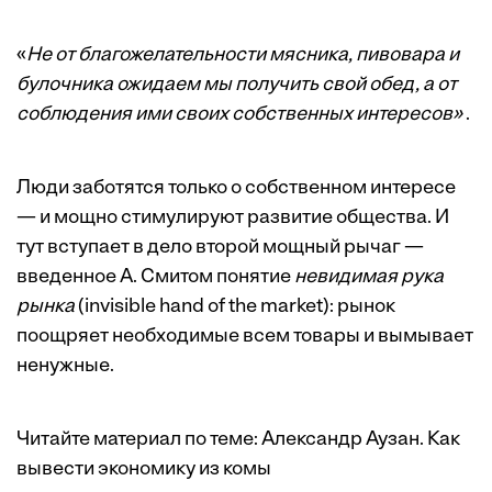
«
Не от благожелательности мясника, пивовара и
булочника ожидаем мы получить свой обед, а от
соблюдения ими своих собственных интересов»
.
Люди заботятся только о собственном интересе
— и мощно стимулируют развитие общества. И
тут вступает в дело второй мощный рычаг —
введенное А. Смитом понятие
невидимая рука
рынка
(invisible hand of the market): рынок
поощряет необходимые всем товары и вымывает
ненужные.
Читайте материал по теме:
Александр Аузан. Как
вывести экономику из комы