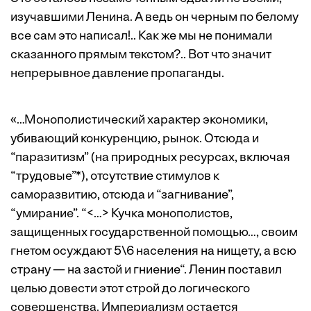
изучавшими Ленина. А ведь он черным по белому
все сам это написал!.. Как же мы не понимали
сказанного прямым текстом?.. Вот что значит
непрерывное давление пропаганды.
«…Монополистический характер экономики,
убивающий конкуренцию, рынок. Отсюда и
“паразитизм” (на природных ресурсах, включая
“трудовые”*), отсутствие стимулов к
саморазвитию, отсюда и “загнивание”,
“умирание”. “<…> Кучка монополистов,
защищенных государственной помощью…, своим
гнетом осуждают 5\6 населения на нищету, а всю
страну — на застой и гниение“. Ленин поставил
целью довести этот строй до логического
совершенства. Империализм остается