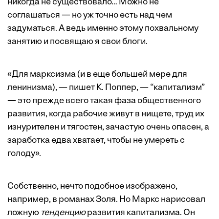
никогда не существовало… Можно не
соглашаться — но уж точно есть над чем
задуматься. А ведь именно этому похвальному
занятию и посвящаю я свои блоги.
«Для марксизма (и в еще большей мере для
ленинизма), — пишет К. Поппер, — “капитализм”
— это прежде всего такая фаза общественного
развития, когда рабочие живут в нищете, труд их
изнурителен и тягостен, зачастую очень опасен, а
заработка едва хватает, чтобы не умереть с
голоду».
Собственно, нечто подобное изображено,
например, в романах Золя. Но Маркс нарисовал
ложную
тенденцию
развития капитализма. Он