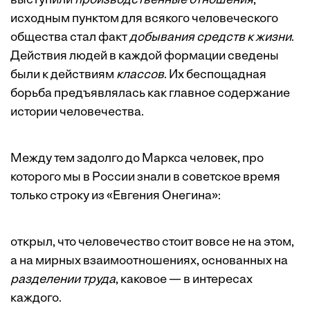
выступили
производственные отношения
,
исходным пунктом для всякого человеческого
общества стал факт
добывания средств к жизни
.
Действия людей в каждой формации сведены
были к действиям
классов
. Их беспощадная
борьба предъявлялась как главное содержание
истории человечества.
Между тем задолго до Маркса человек, про
которого мы в России знали в советское время
только строку из «Евгения Онегина»:
открыл, что человечество стоит вовсе не на этом,
а на мирных взаимоотношениях, основанных на
разделении труда
, каковое — в интересах
каждого.