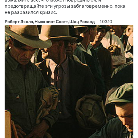
выявляйте все, что может повредить ей, и
предотвращайте эти угрозы заблаговременно, пока
не разразился кризис.
Роберт Экклз, Ньюквист Скотт, Шац Роланд
1.03.10