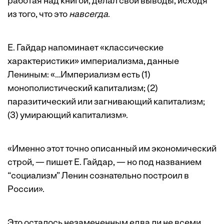
работая над книгой, делал свои выводы, исходя
из того, что это
навсегда
.
Е. Гайдар напоминает «классические
характеристики» империализма, данные
Лениным: «…Империализм есть (1)
монополистический капитализм; (2)
паразитический или загнивающий капитализм;
(3) умирающий капитализм».
«Именно этот точно описанный им экономический
строй, — пишет Е. Гайдар, — но под названием
“социализм” Ленин сознательно построил в
России».
Это осталось незамеченным едва ли не всеми,