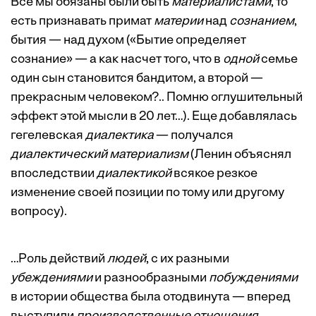
Все мы обязаны были быть
материалистами
, то
есть признавать примат
материи
над
сознанием
,
бытия — над духом («Бытие определяет
сознание» — а как насчет того, что в
одной
семье
один сын становится бандитом, а второй —
прекрасным человеком?.. Помню оглушительный
эффект этой мысли в 20 лет…). Еще добавлялась
гегелевская
диалектика
— получался
диалектический материализм
(Ленин объяснял
впоследствии
диалектикой
всякое резкое
изменение своей позиции по тому или другому
вопросу).
…Роль действий
людей
, с их разными
убеждениями
и разнообразными
побуждениями
в истории общества была отодвинута — вперед