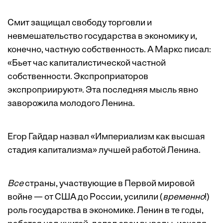
Смит защищал свободу торговли и
невмешательство государства в экономику и,
конечно, частную собственность. А Маркс писал:
«Бьет час капиталистической частной
собственности. Экспроприаторов
экспроприируют». Эта последняя мысль явно
заворожила молодого Ленина.
Егор Гайдар назвал «Империализм как высшая
стадия капитализма» лучшей работой Ленина.
Все
страны, участвующие в Первой мировой
войне — от США до России, усилили (
временно
!)
роль государства в экономике. Ленин в те годы,