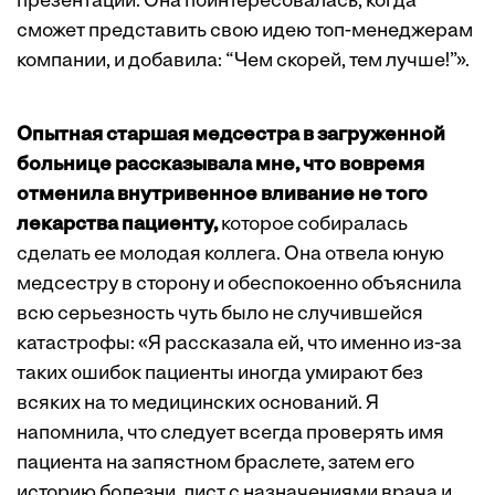
презентации. Она поинтересовалась, когда
сможет представить свою идею топ-менеджерам
компании, и добавила: “Чем скорей, тем лучше!”».
Опытная старшая медсестра в загруженной
больнице рассказывала мне, что вовремя
отменила внутривенное вливание не того
лекарства пациенту,
которое собиралась
сделать ее молодая коллега. Она отвела юную
медсестру в сторону и обеспокоенно объяснила
всю серьезность чуть было не случившейся
катастрофы: «Я рассказала ей, что именно из-за
таких ошибок пациенты иногда умирают без
всяких на то медицинских оснований. Я
напомнила, что следует всегда проверять имя
пациента на запястном браслете, затем его
историю болезни, лист с назначениями врача и,