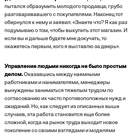
пытался образумить молодого продавца, грубо
разговаривавшего с покупателями. Наконец тот
обернулся к нему и заявил: «Знаете что? Я как раз
подумываю о том, чтобы выкупить этот магазин. И
если вы и дальше будете мне докучать, то
окажетесь первым, кого я выставлю за дверь».
Управление людьми никогда не было простым
делом.
Оказавшись между наемными
работниками и нанимателями, менеджеры
вынуждены заниматься тяжелым трудом по
согласованию их часто противоположных нужд и
ожиданий. Но, как следует из описанных выше
случаев, эта работа становится еще более
сложной, когда на рынок труда выходит новое
поколение со своими взглядами и моделями