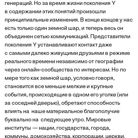
генераций. Но за время жизни поколения Y
в содержании этих понятий произошли
принципиальные изменения. В конце концов у нас
есть только один земной шар, и теперь весь он
объединен сетью коммуникаций. Представители
поколения Y устанавливают контакт даже
с самыми далеко живущими друзьями в режиме
реального времени независимо от географии
через онлайн-сообщества по интересам. Но по
мере того как земной шар, условно говоря,
становится все меньше мелкие и крупные
события, происходящие в одном его уголке (или
за соседней дверью), обретают способность
влиять на наше материальное благополучие
буквально на следующее утро. Мировые
институты — нации, государства, города,
коммуны, домохозяйства, корпорации, церкви,