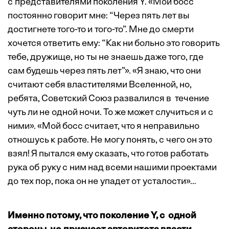
с представителями поколения Y. «Мой босс
постоянно говорит мне: “Через пять лет вы
достигнете того-то и того-то”. Мне до смерти
хочется ответить ему: “Как ни больно это говорить
тебе, дружище, но ты не знаешь даже того, где
сам будешь через пять лет”». «Я знаю, что они
считают себя властителями Вселенной, но,
ребята, Советский Союз развалился в течение
чуть ли не одной ночи. То же может случиться и с
ними». «Мой босс считает, что я неправильно
отношусь к работе. Не могу понять, с чего он это
взял! Я пытался ему сказать, что готов работать
рука об руку с ним над всеми нашими проектами
до тех пор, пока он не упадет от усталости»…
Именно потому, что поколение Y, с одной