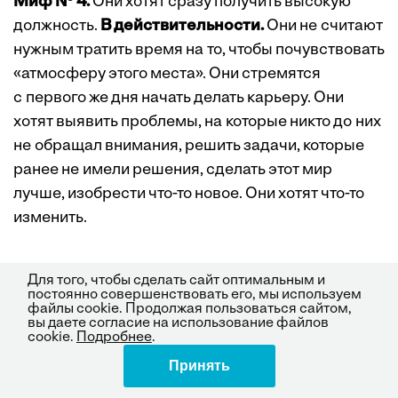
Миф № 4.
Они хотят сразу получить высокую
должность.
В действительности.
Они не считают
нужным тратить время на то, чтобы почувствовать
«атмосферу этого места». Они стремятся
с первого же дня начать делать карьеру. Они
хотят выявить проблемы, на которые никто до них
не обращал внимания, решить задачи, которые
ранее не имели решения, сделать этот мир
лучше, изобрести что-то новое. Они хотят что-то
изменить.
Миф № 5.
Они хотят, чтобы работа приносила
Для того, чтобы сделать сайт оптимальным и
постоянно совершенствовать его, мы используем
удовольствие.
В действительности.
Они
файлы cookie. Продолжая пользоваться сайтом,
вы даете согласие на использование файлов
не требуют, чтобы их развлекали, напротив, им
cookie.
Подробнее
.
нужно, чтобы их воспринимали всерьез. Но они
Принять
Поделиться
хотят, чтобы работа была интересной. Они хотят
учиться, преодолевать препятствия и понимать