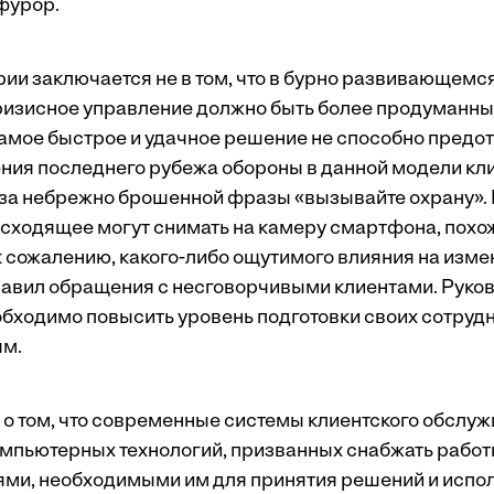
 фурор.
рии заключается не в том, что в бурно развивающем
ризисное управление должно быть более продуманны
 самое быстрое и удачное решение не способно предо
ния последнего рубежа обороны в данной модели кл
за небрежно брошенной фразы «вызывайте охрану». В
оисходящее могут снимать на камеру смартфона, похо
 к сожалению, какого-либо ощутимого влияния на изм
авил обращения с несговорчивыми клиентами. Руко
бходимо повысить уровень подготовки своих сотрудн
ям.
ь о том, что современные системы клиентского обслу
мпьютерных технологий, призванных снабжать работ
ми, необходимыми им для принятия решений и испо