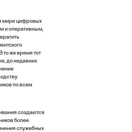
ся мире цифровых
м и оперативным,
твратить
иентского
 то же время тот
же, до недавних
енение
водству
иков по всем
живания создаются
ников более
лнения служебных