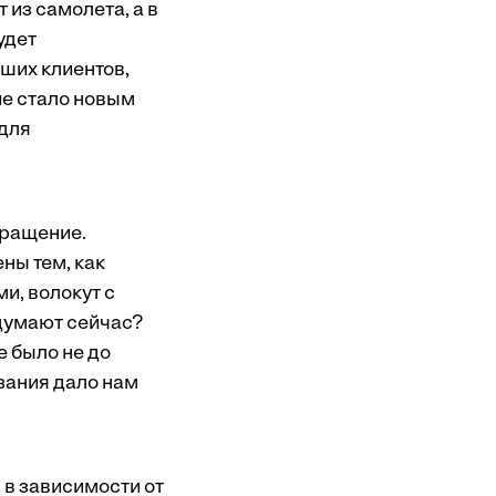
 из самолета, а в
удет
аших клиентов,
ие стало новым
 для
вращение.
ны тем, как
и, волокут с
 думают сейчас?
е было не до
зания дало нам
 в зависимости от