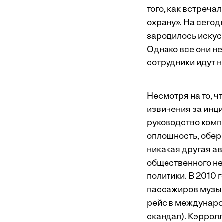
того, как встреч
охрану». На сего
зародилось искус
Однако все они не
сотрудники идут 
Несмотря на то, ч
извинения за инци
руководство компа
оплошность, обер
никакая другая ав
общественного не
политики. В 2010 
пассажиров музык
рейс в междунаро
скандал). Кэрролл