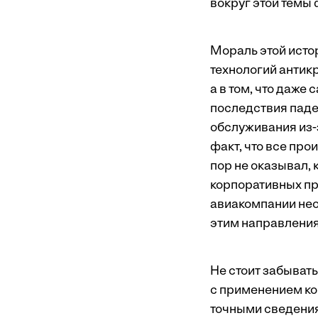
вокруг этой темы
Мораль этой исто
технологий антик
а в том, что даже
последствия паде
обслуживания из-
факт, что все пр
пор не оказывал,
корпоративных пр
авиакомпании нео
этим направлени
Не стоит забыват
с применением ко
точными сведения