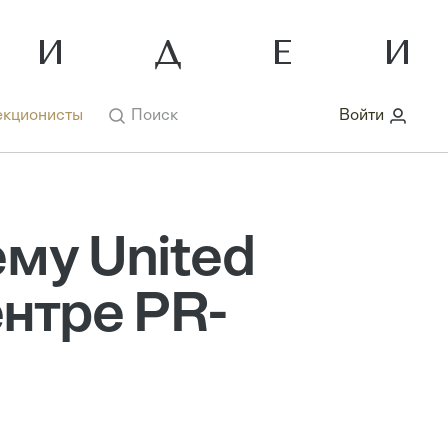
кционисты
Поиск
Войти
ему United
ентре PR-