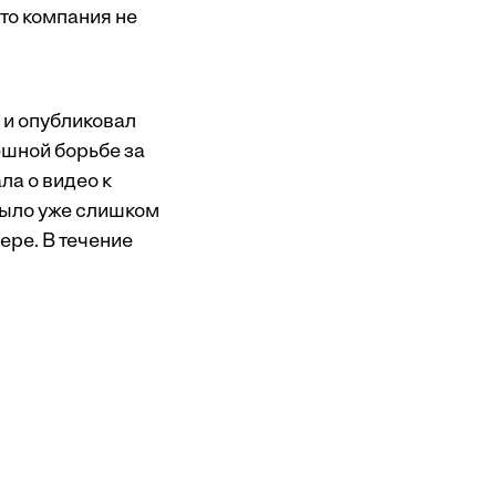
то компания не
 и опубликовал
ешной борьбе за
ала о видео к
было уже слишком
ере. В течение