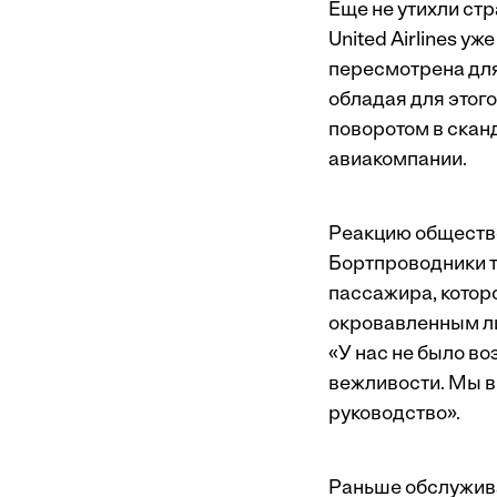
Еще не утихли стр
United Airlines у
пересмотрена для 
обладая для этог
поворотом в скан
авиакомпании.
Реакцию обществе
Бортпроводники т
пассажира, которо
окровавленным ли
«У нас не было в
вежливости. Мы в
руководство».
Раньше обслужива