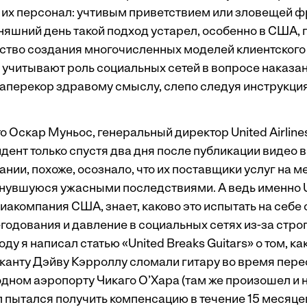
ал их персонал: учтивым приветствием или зловещей 
дняшний день такой подход устарел, особенно в США, 
ство создания многочисленных моделей клиентского
 учитывают роль социальных сетей в вопросе наказан
наперекор здравому смыслу, слепо следуя инструкци
то Оскар Муньос, генеральный директор United Airline
дент только спустя два дня после публикации видео в
нии, похоже, осознало, что их поставщики услуг на 
нувшуюся ужасными последствиями. А ведь именно Uni
иакомпания США, знает, каково это испытать на себе 
годования и давление в социальных сетях из-за стро
году я написал статью «
United Breaks Guitars
» о том, ка
анту Дэйву Кэрроллу сломали гитару во время перес
дном аэропорту Чикаго О’Хара (там же произошел и
 пытался получить компенсацию в течение 15 месяцев