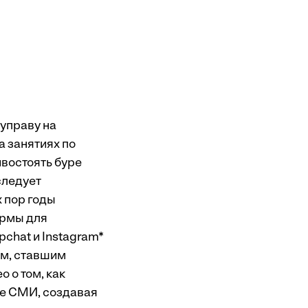
 управу на
а занятиях по
востоять буре
следует
х пор годы
ормы для
pchat и Instagram*
ям, ставшим
 о том, как
ие СМИ, создавая