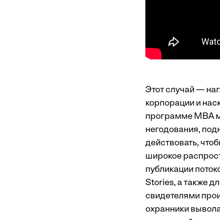
Этот случай — наг
корпорации и нас
программе MBA мы
негодования, под
действовать, чтоб
широкое распрост
публикации потоко
Stories, а также 
свидетелями прои
охранники вывола