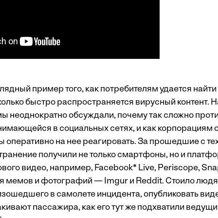
лядный пример того, как потребителям удается найти
колько быстро распространяется вирусный контент. Н
 неоднократно обсуждали, почему так сложно проти
нимающейся в социальных сетях, и как корпорациям 
ы оперативно на нее реагировать. За прошедшие с те
ранение получили не только смартфоны, но и платф
вого видео, например, Facebook* Live, Periscope, Sna
для мемов и фотографий — Imgur и Reddit. Стоило люд
зошедшего в самолете инцидента, опубликовать видео
кивают пассажира, как его тут же подхватили ведущ