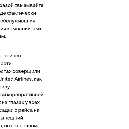
фразой «вызывайте
где фактически
 обслуживания.
ия компаний, чьи
ям.
s, принес
 сети,
местах совершили
ted Airlines, как
силу
гой корпоративной
к на глазах у всех
адки с рейса на
 нынешний
, но в конечном