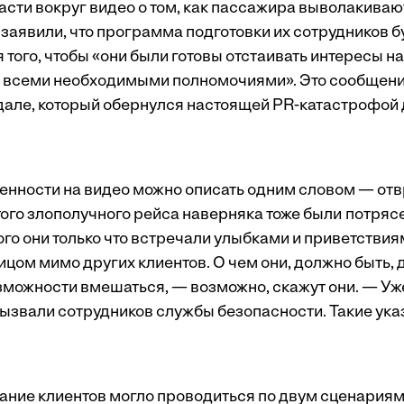
асти вокруг видео о том, как пассажира выволакивают
же заявили, что программа подготовки их сотрудников б
того, чтобы «они были готовы отстаивать интересы н
о всеми необходимыми полномочиями». Это сообщен
дале, который обернулся настоящей PR-катастрофой
нности на видео можно описать одним словом — от
ого злополучного рейса наверняка тоже были потрясе
го они только что встречали улыбками и приветствиям
цом мимо других клиентов. О чем они, должно быть,
озможности вмешаться, — возможно, скажут они. — Уж
ызвали сотрудников службы безопасности. Такие ука
ние клиентов могло проводиться по двум сценариям