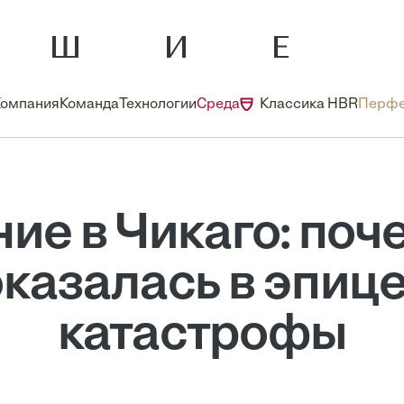
Компания
Команда
Технологии
Среда
Классика HBR
Перфе
е в Чикаго: поч
 оказалась в эпиц
катастрофы