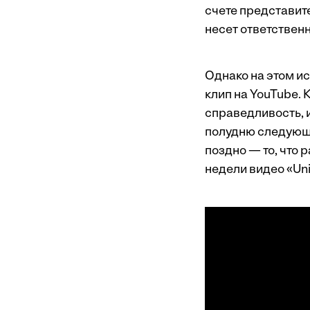
счете представите
несет ответствен
Однако на этом ис
клип на YouTube. 
справедливость, и 
полудню следующе
поздно — то, что 
недели видео «
Uni