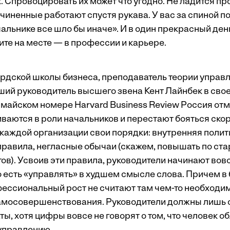
ах. Спровоцировать их может что угодно. Не ладится пр
чиненные работают спустя рукава. У вас за спиной п
альнике все шло бы иначе». И в один прекрасный ден
оите на месте — в профессии и карьере.
дской школы бизнеса, преподаватель теории управ
ший руководитель высшего звена Кент Лайнбек в свое
 майском номере Harvard Business Review Россия отме
ваются в роли начальников и перестают бояться скор
 каждой организации свои порядки: внутренняя полит
равила, негласные обычаи (скажем, повышать по ст
тов). Усвоив эти правила, руководители начинают вов
о есть «управлять» в худшем смысле слова. Причем в
ессиональный рост не считают там чем-то необходим
самосовершенствования. Руководители должны лишь 
ы, хотя цифры вовсе не говорят о том, что человек 