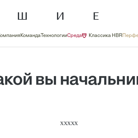
Компания
Команда
Технологии
Среда
Классика HBR
Перфе
акой вы начальни
ххххх