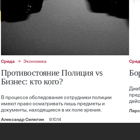
Среда
Экономика
Сре
Противостояние Полиция vs
Бо
Бизнес: кто кого?
Диаб
пре
В процессе обследования сотрудники полиции
дейс
имеют право осматривать лишь предметы и
документы, находящиеся в их поле зрения.
Ларс
Александр Селютин
9.10.14