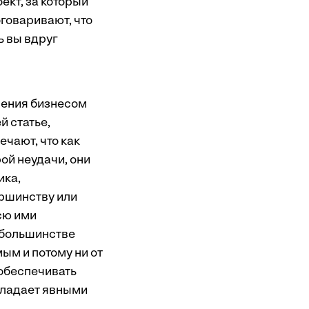
оект, за который
оговаривают, что
ь вы вдруг
ления бизнесом
й статье,
чают, что как
ой неудачи, они
ика,
аршинству или
сю ими
 большинстве
ым и потому ни от
обеспечивать
обладает явными