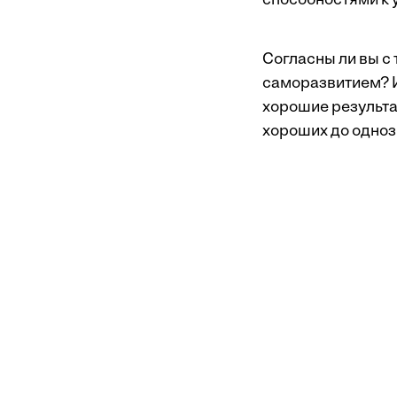
способностями к 
Согласны ли вы с
саморазвитием? Ил
хорошие результа
хороших до однозн