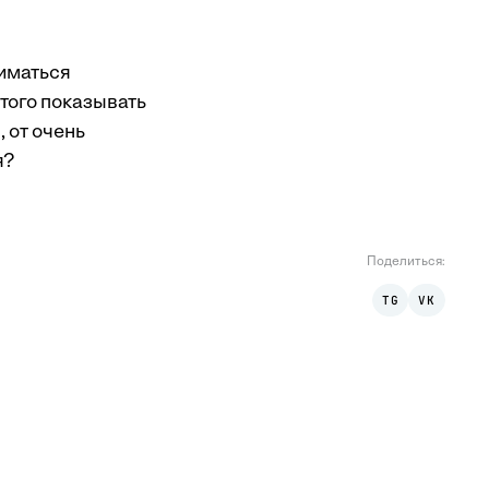
ниматься
 того показывать
 от очень
я?
Поделиться
:
TG
VK