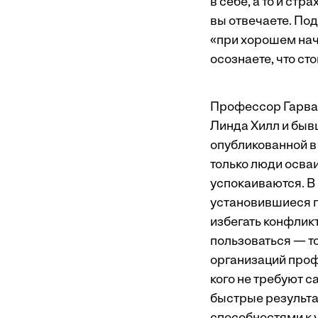
в себе, а то и стр
вы отвечаете. Под
«при хорошем нач
осознаете, что ст
Профессор Гарвар
Линда Хилл и быв
опубликованной в
только люди осваи
успокаиваются. В
установившиеся п
избегать конфлик
пользоваться — т
организаций проф
кого не требуют 
быстрые результат