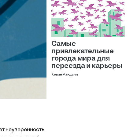
Самые
привлекательные
города мира для
переезда и карьеры
Кевин Рэндалл
ет неуверенность