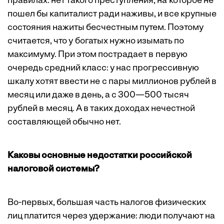
правилах: нет такого преступления, на которое не
пошел бы капиталист ради наживы, и все крупные
состояния нажиты бесчестным путем. Поэтому
считается, что у богатых нужно изымать по
максимуму. При этом пострадает в первую
очередь средний класс: у нас прогрессивную
шкалу хотят ввести не с пары миллионов рублей в
месяц или даже в день, а с 300—500 тысяч
рублей в месяц. А в таких доходах нечестной
составляющей обычно нет.
Каковы основные недостатки российской
налоговой системы?
Во-первых, большая часть налогов физических
лиц платится через удержание: люди получают на