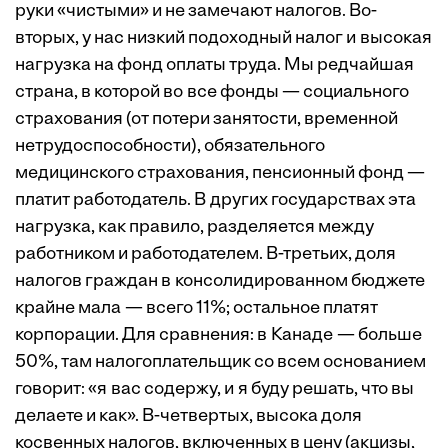
руки «чистыми» и не замечают налогов. Во-
вторых, у нас низкий подоходный налог и высокая
нагрузка на фонд оплаты труда. Мы редчайшая
страна, в которой во все фонды — социального
страхования (от потери занятости, временной
нетрудоспособности), обязательного
медицинского страхования, пенсионный фонд —
платит работодатель. В других государствах эта
нагрузка, как правило, разделяется между
работником и работодателем. В-третьих, доля
налогов граждан в консолидированном бюджете
крайне мала — всего 11%; остальное платят
корпорации. Для сравнения: в Канаде — больше
50%, там налогоплательщик со всем основанием
говорит: «я вас содержу, и я буду решать, что вы
делаете и как». В-четвертых, высока доля
косвенных налогов, включенных в цену (акцизы,