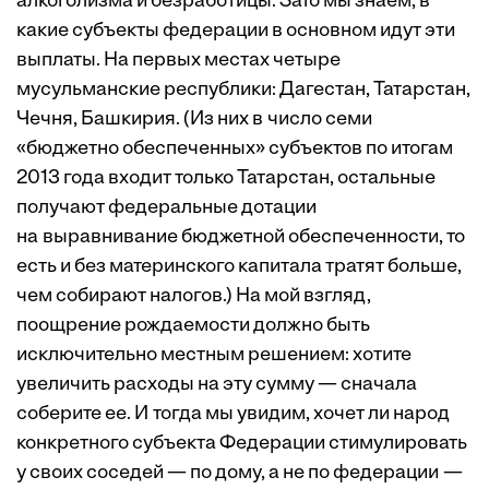
алкоголизма и безработицы. Зато мы знаем, в
какие субъекты федерации в основном идут эти
выплаты. На первых местах четыре
мусульманские республики: Дагестан, Татарстан,
Чечня, Башкирия. (Из них в число семи
«бюджетно обеспеченных» субъектов по итогам
2013 года входит только Татарстан, остальные
получают федеральные дотации
на выравнивание бюджетной обеспеченности, то
есть и без материнского капитала тратят больше,
чем собирают налогов.) На мой взгляд,
поощрение рождаемости должно быть
исключительно местным решением: хотите
увеличить расходы на эту сумму — сначала
соберите ее. И тогда мы увидим, хочет ли народ
конкретного субъекта Федерации стимулировать
у своих соседей — по дому, а не по федерации —