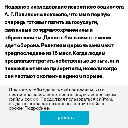
Недавнее исследование известного социолога
А. Г. Левинсона показало, что мы в первую
очередь готовы платить за госуслуги,
связанные со здравоохранением и
образованием. Далее с большим отрывом
идет оборона. Религия и церковь занимают
предпоследнее из 16 мест. Когда людям
предлагают тратить собственные деньги, они
показывают иные приоритеты, нежели когда
они «встают с колен» в едином порыве.
Для того, чтобы сделать сайт оптимальным и
постоянно совершенствовать его, мы используем
Как можно оздоровить нашу налоговую
файлы cookie. Продолжая пользоваться сайтом,
систему?
вы даете согласие на использование файлов
cookie.
Подробнее
.
Принять
Поделиться
Страна сейчас в сложной ситуации: мы