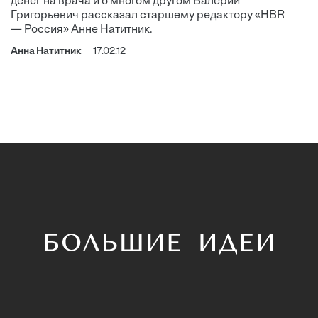
денег на врача и о многом другом Валерий
Григорьевич рассказал старшему редактору «HBR
— Россия» Анне Натитник.
Анна Натитник
17.02.12