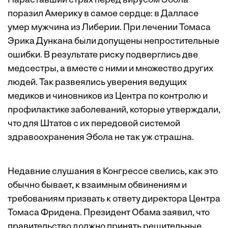
Нараставший страх перед вирусом Эбола
поразил Америку в самое сердце: в Далласе
умер мужчина из Либерии. При лечении Томаса
Эрика Дункана были допущены непростительные
ошибки. В результате риску подверглись две
медсестры, а вместе с ними и множество других
людей. Так развеялись уверения ведущих
медиков и чиновников из Центра по контролю и
профилактике заболеваний, которые утверждали,
что для Штатов с их передовой системой
здравоохранения Эбола не так уж страшна.
Недавние слушания в Конгрессе свелись, как это
обычно бывает, к взаимным обвинениям и
требованиям призвать к ответу директора Центра
Томаса Фридена. Президент Обама заявил, что
правительство должно принять решительные